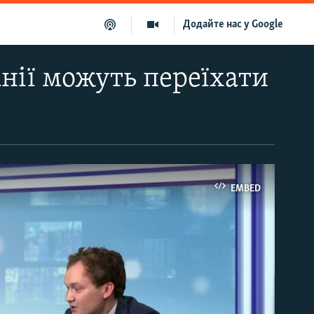
Додайте нас у Google
анії можуть переїхати
EMBED