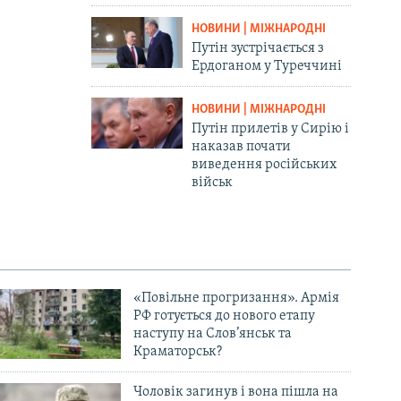
НОВИНИ | МІЖНАРОДНІ
Путін зустрічається з
Ердоганом у Туреччині
НОВИНИ | МІЖНАРОДНІ
Путін прилетів у Сирію і
наказав почати
виведення російських
військ
«Повільне прогризання». Армія
РФ готується до нового етапу
наступу на Слов’янськ та
Краматорськ?
Чоловік загинув і вона пішла на