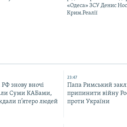
«Одеса» ЗСУ Денис Нос
Крим.Реалії
23:47
 РФ знову вночі
Папа Римський закл
али Суми КАБами,
припинити війну Рос
ждали п’ятеро людей
проти України