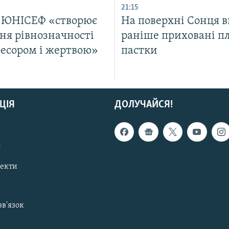
21:15
: ЮНІСЕФ «створює
На поверхні Сонця в
ня рівнозначності
раніше приховані п
ресором і жертвою»
пастки
ЦІЯ
ДОЛУЧАЙСЯ!
с
пекти
зв'язок