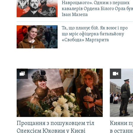
Навроцького». Одним з перших
кавалерів Ордена Білого Орла бу
Іван Мазепа
Та, що планує бій. Як воює і про
що мріє офіцерка батальйону
«Свобода» Маргарита
Прощання з пошуковцем тіл
Кияни п
Олексієм Юковим у Києві
в остан