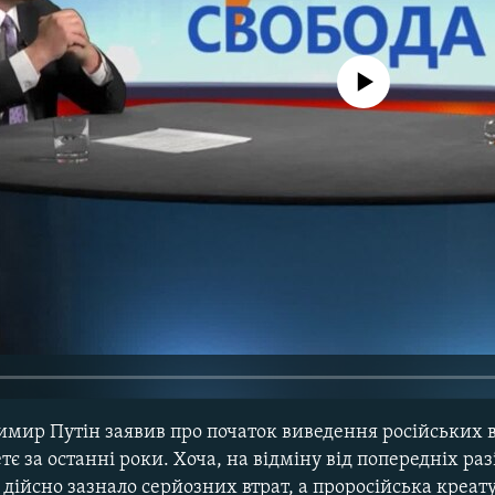
No media source currently avail
имир Путін заявив про початок виведення російських ві
тє за останні роки. Хоча, на відміну від попередніх ра
дійсно зазнало серйозних втрат, а проросійська креа