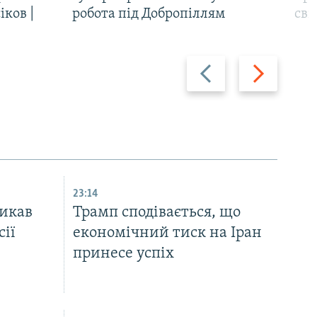
іков |
робота під Добропіллям
сві
Назад
Вперед
23:14
икав
Трамп сподівається, що
ії
економічний тиск на Іран
принесе успіх