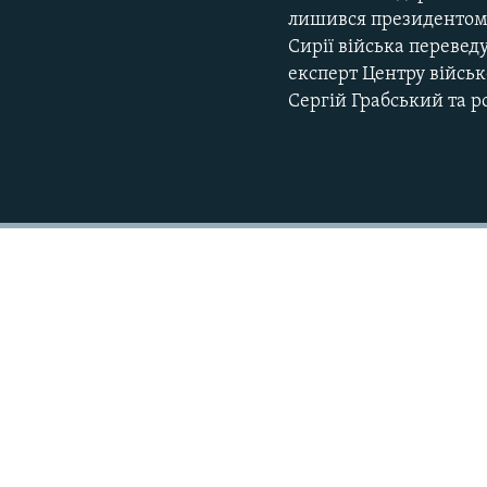
лишився президентом С
Сирії війська перевед
експерт Центру війсь
Сергій Грабський та 