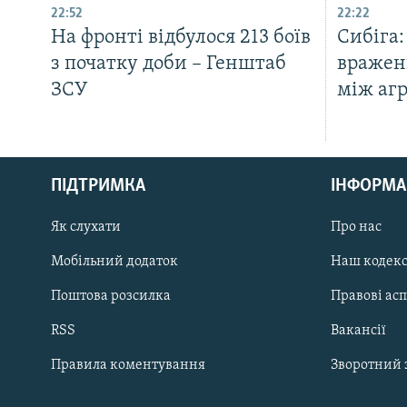
22:52
22:22
На фронті відбулося 213 боїв
Сибіга
з початку доби – Генштаб
вражен
ЗСУ
між аг
КРИМ РЕАЛІЇ
РУС
ПІДТРИМКА
ІНФОРМА
УКР
КТАТ
Як слухати
Про нас
Мобільний додаток
Наш кодек
ДОЛУЧАЙСЯ!
Поштова розсилка
Правові ас
RSS
Вакансії
Правила коментування
Зворотний 
Усі сайти RFE/RL