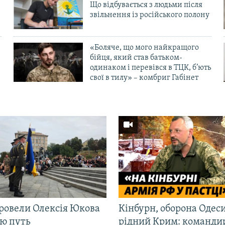
Що відбувається з людьми після
в
звільнення із російського полону
«Боляче, що мого найкращого
бійця, який став батьком-
одинаком і перевівся в ТЦК, б’ють
свої в тилу» – комбриг Габінет
ровели Олексія Юкова
Кінбурн, оборона Одеси
ню путь
рідний Крим: команди