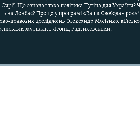
ирії. Що означає така політика Путіна для України? Ч
уть на Донбас? Про це у програмі «Ваша Свобода» розм
ково-правових досліджень Олександр Мусієнко, військ
російський журналіст Леонід Радзиховський.