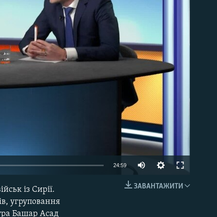
able
24:59
ЗАВАНТАЖИТИ
йськ із Сирії.
EMBED
зів, угруповання
тура Башар Асад