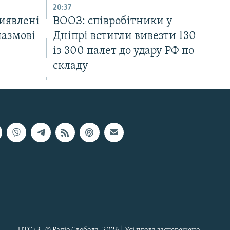
20:37
иявлені
ВООЗ: співробітники у
лазмові
Дніпрі встигли вивезти 130
із 300 палет до удару РФ по
складу