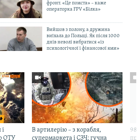
фронт. «Це помста» – каже
операторка FPV «Білка»
Вийшов з полону, а дружина
виїхала до Польщі. Як після 1000
днів неволі вибратися «із
психологічної і фінансової ями»
 і
В артилерію – з корабля,
98-
р ОТУ
супермаркета і СЗЧ: гучна
про