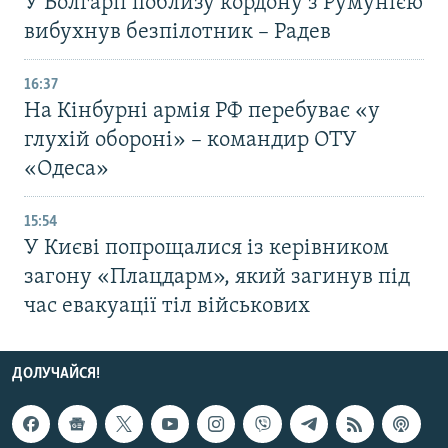
У Болгарії поблизу кордону з Румунією
вибухнув безпілотник – Радев
16:37
На Кінбурні армія РФ перебуває «у
глухій обороні» – командир ОТУ
«Одеса»
15:54
У Києві попрощалися із керівником
загону «Плацдарм», який загинув під
час евакуації тіл військових
ДОЛУЧАЙСЯ!