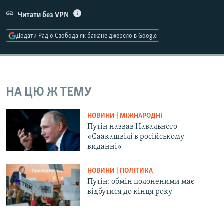
Усі сайти RFE/RL
Читати без VPN
Додати Радіо Свобода як бажане джерело в Google
НА ЦЮ Ж ТЕМУ
НОВИНИ | МІЖНАРОДНІ
Путін назвав Навального
«Саакашвілі в російському
виданні»
НОВИНИ | ПОЛІТИКА
Путін: обмін полоненими має
відбутися до кінця року