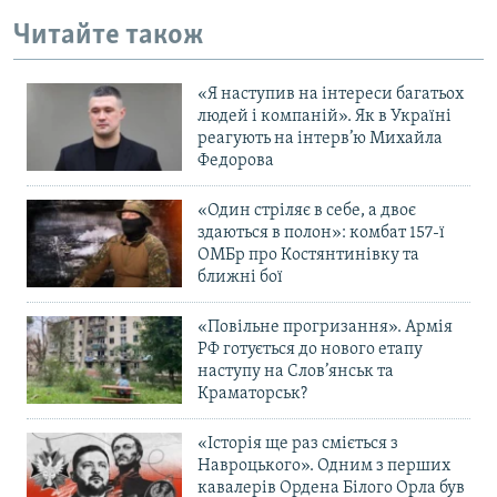
Читайте також
«Я наступив на інтереси багатьох
людей і компаній». Як в Україні
реагують на інтерв’ю Михайла
Федорова
«Один стріляє в себе, а двоє
здаються в полон»: комбат 157-ї
ОМБр про Костянтинівку та
ближні бої
«Повільне прогризання». Армія
РФ готується до нового етапу
наступу на Слов’янськ та
Краматорськ?
«Історія ще раз сміється з
Навроцького». Одним з перших
кавалерів Ордена Білого Орла був