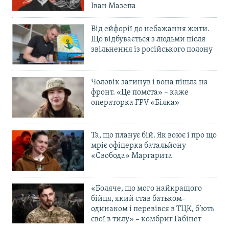
Іван Мазепа
Від ейфорії до небажання жити.
Що відбувається з людьми після
звільнення із російського полону
Чоловік загинув і вона пішла на
фронт. «Це помста» – каже
операторка FPV «Білка»
Та, що планує бій. Як воює і про що
мріє офіцерка батальйону
«Свобода» Маргарита
«Боляче, що мого найкращого
бійця, який став батьком-
одинаком і перевівся в ТЦК, б’ють
свої в тилу» – комбриг Габінет