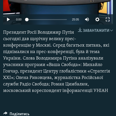
МУЛЬТИМЕДІА
ФОТО
0:00
25:05
СПЕЦПРОЄКТИ
ЗАВАНТАЖИТИ
Президент Росії Володимир Путін
ПОДКАСТИ
сьогодні дав щорічну велику прес-
конференцію у Москві. Серед багатьох питань, які
КРИМ РЕАЛІЇ
піднімалися на прес-конференції, була й тема
РУС
України. Слова Володимира Путіна аналізували
УКР
учасники програми «Ваша Свобода»: Михайло
Гончар, президент Центру глобалістики «Стратегія
КТАТ
ХХІ»; Олена Риковцева, журналістка Російської
служби Радіо Свобода; Роман Цимбалюк,
ДОЛУЧАЙСЯ!
московський кореспондент інформагенції УНІАН
Поділитись