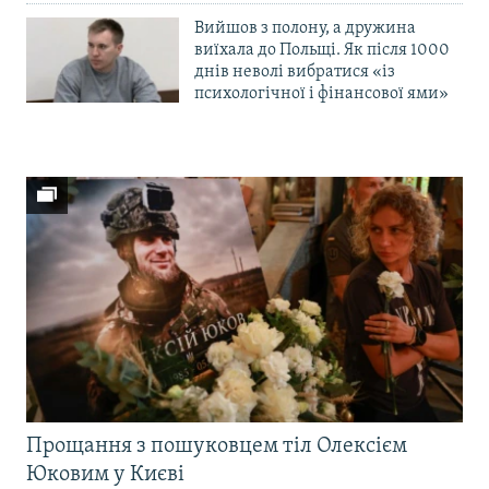
Вийшов з полону, а дружина
виїхала до Польщі. Як після 1000
днів неволі вибратися «із
психологічної і фінансової ями»
Прощання з пошуковцем тіл Олексієм
Юковим у Києві