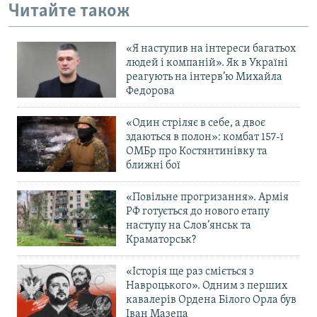
Читайте також
«Я наступив на інтереси багатьох
людей і компаній». Як в Україні
реагують на інтерв’ю Михайла
Федорова
«Один стріляє в себе, а двоє
здаються в полон»: комбат 157-ї
ОМБр про Костянтинівку та
ближні бої
«Повільне прогризання». Армія
РФ готується до нового етапу
наступу на Слов’янськ та
Краматорськ?
«Історія ще раз сміється з
Навроцького». Одним з перших
кавалерів Ордена Білого Орла був
Іван Мазепа