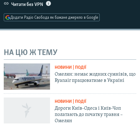
Читати без VPN
Усі сайти RFE/RL
Додати Радіо Свобода як бажане джерело в Google
НА ЦЮ Ж ТЕМУ
НОВИНИ | ПОДІЇ
Омелян: немає жодних сумнівів, що
Ryanair працюватиме в Україні
НОВИНИ | ПОДІЇ
Дороги Київ-Одеса і Київ-Чоп
полатають до початку травня –
Омелян