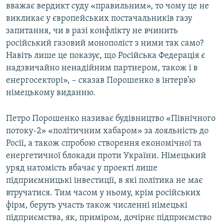
вважає вердикт суду «правильним», то чому це не
викликає у європейських постачальників газу
запитання, чи в разі конфлікту не вчинить
російський газовий монополіст з ними так само?
Навіть лише це показує, що Російська Федерація є
надзвичайно ненадійним партнером, також і в
енергосекторі», – сказав Порошенко в інтерв’ю
німецькому виданню.
Петро Порошенко називає будівництво «Північного
потоку-2» «політичним хабаром» за лояльність до
Росії, а також спробою створення економічної та
енергетичної блокади проти України. Німецький
уряд натомість вбачає у проекті лише
підприємницькі інвестиції, в які політика не має
втручатися. Тим часом у ньому, крім російських
фірм, беруть участь також численні німецькі
підприємства, як, приміром, дочірнє підприємство