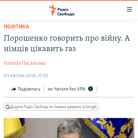
Доступність
посилання
Перейти
ПОЛІТИКА
до
РАДІО СВОБОДА – 70 РОКІВ
Порошенко говорить про війну. А
основного
ВСЕ ЗА ДОБУ
матеріалу
німців цікавить газ
СТАТТІ
Перейти
до
Наталія Писанська
ВІЙНА
ПОЛІТИКА
основної
09 квітня 2018, 17:33
РОСІЙСЬКА «ФІЛЬТРАЦІЯ»
ЕКОНОМІКА
навігації
Перейти
ДОНБАС.РЕАЛІЇ
СУСПІЛЬСТВО
Поділитись
Читати без VPN
до
КРИМ.РЕАЛІЇ
КУЛЬТУРА
пошуку
Додати Радіо Свобода як бажане джерело в Google
ТИ ЯК?
СПОРТ
СХЕМИ
УКРАЇНА
КИТАЙ.ВИКЛИКИ
СВІТ