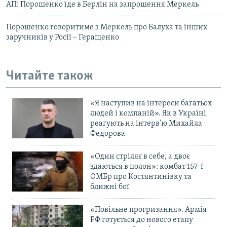
АП: Порошенко їде в Берлін на запрошення Меркель
Порошенко говоритиме з Меркель про Балуха та інших
заручників у Росії – Геращенко
Читайте також
«Я наступив на інтереси багатьох
людей і компаній». Як в Україні
реагують на інтерв’ю Михайла
Федорова
«Один стріляє в себе, а двоє
здаються в полон»: комбат 157-ї
ОМБр про Костянтинівку та
ближні бої
«Повільне прогризання». Армія
РФ готується до нового етапу