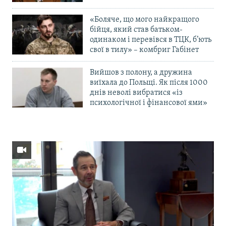
«Боляче, що мого найкращого
бійця, який став батьком-
одинаком і перевівся в ТЦК, б’ють
свої в тилу» – комбриг Габінет
Вийшов з полону, а дружина
виїхала до Польщі. Як після 1000
днів неволі вибратися «із
психологічної і фінансової ями»