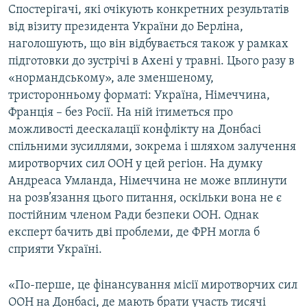
Спостерігачі, які очікують конкретних результатів
від візиту президента України до Берліна,
наголошують, що він відбувається також у рамках
підготовки до зустрічі в Ахені у травні. Цього разу в
«нормандському», але зменшеному,
тристоронньому форматі: Україна, Німеччина,
Франція – без Росії. На ній ітиметься про
можливості деескалації конфлікту на Донбасі
спільними зусиллями, зокрема і шляхом залучення
миротворчих сил ООН у цей регіон. На думку
Андреаса Умланда, Німеччина не може вплинути
на розв’язання цього питання, оскільки вона не є
постійним членом Ради безпеки ООН. Однак
експерт бачить дві проблеми, де ФРН могла б
сприяти Україні.
«По-перше, це фінансування місії миротворчих сил
ООН на Донбасі, де мають брати участь тисячі