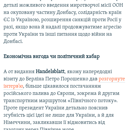
деталі можливого введення миротворчої місії ООН
на окуповану частину Донбасу, солідарність країн
ЄС із Україною, розширення санкцій проти Росії у
разі, якщо вона й надалі продовжуватиме агресію
проти України та інші питання щодо війни на
Донбасі.
Економічна вигода чи політичний хабар
А от видання
Handelsblatt
, якому напередодні
візиту до Берліна Петро Порошенко дав
розгорнуте
інтерв’ю
, більше цікавилося постачанням
російського палива до Європи, зокрема й другим
транспортним маршрутом «Північного потоку».
Проте президент України детально пояснив
згубність цієї ідеї не лише для України, а й для
Німеччини, закликавши її відмовитись від
газогону через Північне море.