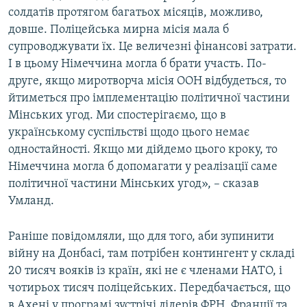
солдатів протягом багатьох місяців, можливо,
довше. Поліцейська мирна місія мала б
супроводжувати їх. Це величезні фінансові затрати.
І в цьому Німеччина могла б брати участь. По-
друге, якщо миротворча місія ООН відбудеться, то
йтиметься про імплементацію політичної частини
Мінських угод. Ми спостерігаємо, що в
українському суспільстві щодо цього немає
одностайності. Якщо ми дійдемо цього кроку, то
Німеччина могла б допомагати у реалізації саме
політичної частини Мінських угод», – сказав
Умланд.
Раніше повідомляли, що для того, аби зупинити
війну на Донбасі, там потрібен контингент у складі
20 тисяч вояків із країн, які не є членами НАТО, і
чотирьох тисяч поліцейських. Передбачається, що
в Ахені у програмі зустрічі лідерів ФРН, Франції та