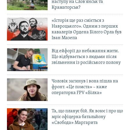
наступу на Слов’янськ та
Краматорськ?
«Історія ще раз сміється з
Навроцького». Одним з перших
кавалерів Ордена Білого Орла був
Іван Мазепа
Від ейфорії до небажання жити.
Що відбувається з людьми після
звільнення із російського полону
Чоловік загинув і вона пішла на
фронт. «Це помста» – каже
операторка FPV «Білка»
Та, що планує бій. Як воює і про що
мріє офіцерка батальйону
«Свобода» Маргарита