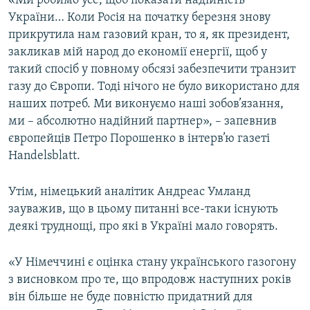
«Ми робимо усе, щоб показати надійність
України… Коли Росія на початку березня знову
прикрутила нам газовий кран, то я, як президент,
закликав мій народ до економії енергії, щоб у
такий спосіб у повному обсязі забезпечити транзит
газу до Європи. Тоді нічого не було використано для
наших потреб. Ми виконуємо наші зобов’язання,
ми – абсолютно надійний партнер», – запевнив
європейців Петро Порошенко в інтерв’ю газеті
Handelsblatt.
Утім, німецький аналітик Андреас Умланд
зауважив, що в цьому питанні все-таки існують
деякі труднощі, про які в Україні мало говорять.
«У Німеччині є оцінка стану українського газогону
з висновком про те, що впродовж наступних років
він більше не буде повністю придатний для