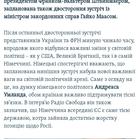
президентом Франком-Вальтером Штайнмаєром,
Усі сайти RFE/RL
запланована також двостороння зустріч із
міністром закордонних справ Гайко Маасом.
Після останньої двосторонньої зустрічі
представників України та ФРН минуло чимало часу,
впродовж якого відбулися важливі зміни у світовій
політиці – як у США, Великій Британії, так і в самій
Німеччині. Німецькі спостерігачі вважають, що
запланована нинішня зустріч набула нової важливої
ваги на світовій політичній арені. Саме з огляду на
це, на думку німецького політолога
Андреаса
Умланда
, обом країнам важливо підтримувати тісні
зв’язки. В інтерв’ю Радіо Свобода він також
зазначив, що Німеччина всередині ЄС є саме тією
державою, котра зайняла достатньо жорстку
позицію щодо Росії.