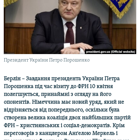
МУЛЬТИМЕДІА
ФОТО
СПЕЦПРОЄКТИ
ПОДКАСТИ
КРИМ РЕАЛІЇ
Президент України Петро Порошенко
РУС
УКР
Берлін – Завдання президента України Петра
Порошенка під час візиту до ФРН 10 квітня
КТАТ
полегшується, принаймні з огляду на його
опонентів. Німеччина має новий уряд, який не
ДОЛУЧАЙСЯ!
відрізняється від попереднього, оскільки була
створена велика коаліція двох найбільших партій
ФРН – християнських і соціал-демократів. Крім
переговорів з канцлером Анґелою Меркель і