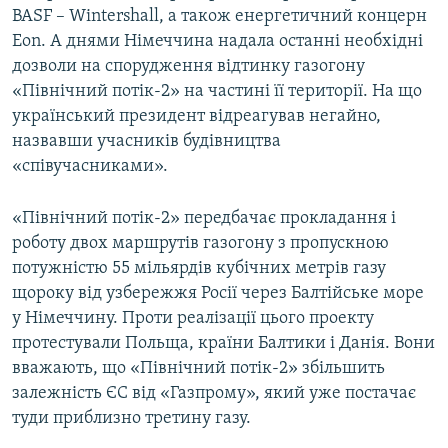
BASF – Wintershall, а також енергетичний концерн
Eon. А днями Німеччина надала останні необхідні
дозволи на спорудження відтинку газогону
«Північний потік-2» на частині її території. На що
український президент відреагував негайно,
назвавши учасників будівництва
«співучасниками».
«Північний потік-2» передбачає прокладання і
роботу двох маршрутів газогону з пропускною
потужністю 55 мільярдів кубічних метрів газу
щороку від узбережжя Росії через Балтійське море
у Німеччину. Проти реалізації цього проекту
протестували Польща, країни Балтики і Данія. Вони
вважають, що «Північний потік-2» збільшить
залежність ЄС від «Газпрому», який уже постачає
туди приблизно третину газу.