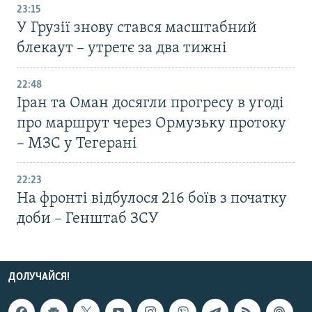
23:15
У Грузії знову стався масштабний
блекаут – утретє за два тижні
22:48
Іран та Оман досягли прогресу в угоді
про маршрут через Ормузьку протоку
– МЗС у Тегерані
22:23
На фронті відбулося 216 боїв з початку
доби – Генштаб ЗСУ
ДОЛУЧАЙСЯ!