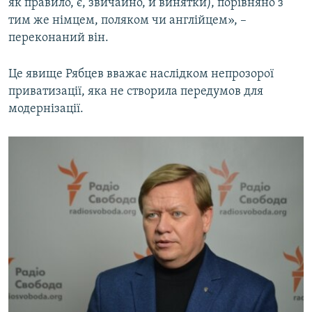
як правило, є, звичайно, й винятки), порівняно з
тим же німцем, поляком чи англійцем», –
переконаний він.
Це явище Рябцев вважає наслідком непрозорої
приватизації, яка не створила передумов для
модернізації.