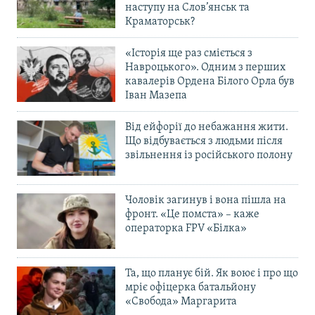
наступу на Слов’янськ та
Краматорськ?
«Історія ще раз сміється з
Навроцького». Одним з перших
кавалерів Ордена Білого Орла був
Іван Мазепа
Від ейфорії до небажання жити.
Що відбувається з людьми після
звільнення із російського полону
Чоловік загинув і вона пішла на
фронт. «Це помста» – каже
операторка FPV «Білка»
Та, що планує бій. Як воює і про що
мріє офіцерка батальйону
«Свобода» Маргарита