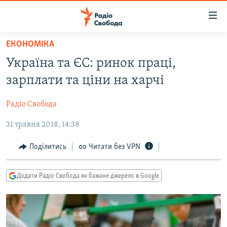
Доступність
посилання
Перейти
ЕКОНОМІКА
до
РАДІО СВОБОДА – 70 РОКІВ
Україна та ЄС: ринок праці,
основного
ВСЕ ЗА ДОБУ
матеріалу
зарплати та ціни на харчі
СТАТТІ
Перейти
до
Радіо Свобода
ВІЙНА
ПОЛІТИКА
основної
31 травня 2018, 14:38
РОСІЙСЬКА «ФІЛЬТРАЦІЯ»
ЕКОНОМІКА
навігації
Перейти
ДОНБАС.РЕАЛІЇ
СУСПІЛЬСТВО
Поділитись
Читати без VPN
до
КРИМ.РЕАЛІЇ
КУЛЬТУРА
пошуку
Додати Радіо Свобода як бажане джерело в Google
ТИ ЯК?
СПОРТ
СХЕМИ
УКРАЇНА
ПРИАЗОВ’Я
СВІТ