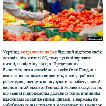
КИТАЙ.ВИКЛИКИ
МУЛЬТИМЕДІА
ФОТО
СПЕЦПРОЄКТИ
ПОДКАСТИ
КРИМ РЕАЛІЇ
Українці
витрачають на їжу
більший відсоток своїх
РУС
доходів, ніж жителі ЄС, тому що їхні зарплати
нижчі, на відміну від цін. Представник
УКР
Економічного дискусійного клубу Олег Пендзин
КТАТ
вважає, що зарплати виростуть, коли українські
роботодавці почнуть конкурувати за робочу силу. А
ДОЛУЧАЙСЯ!
економічний експерт Геннадій Рябцев вказує на те,
що великі підприємства дістались їхнім нинішнім
власникам за заниженими цінами, а держава не
зобов’язала їх інвестувати в модернізацію. Наслідок,