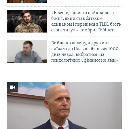
«Боляче, що мого найкращого
бійця, який став батьком-
одинаком і перевівся в ТЦК, б’ють
свої в тилу» – комбриг Габінет
Вийшов з полону, а дружина
виїхала до Польщі. Як після 1000
днів неволі вибратися «із
психологічної і фінансової ями»