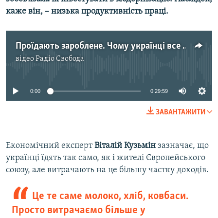
каже він, – низька продуктивність праці.
Усі сайти RFE/RL
Проїдають зароблене. Чому українці все більше витрачають на продукти? | Ранкова Свобода. Частина 3
відео
Радіо Свобода
No media source currently available
0:00
0:29:59
ЗАВАНТАЖИТИ
Економічний експерт
Віталій Кузьмін
зазначає, що
українці їдять так само, як і жителі Європейського
союзу, але витрачають на це більшу частку доходів.
Це те саме молоко, хліб, ковбаси.
Просто витрачаємо більше у