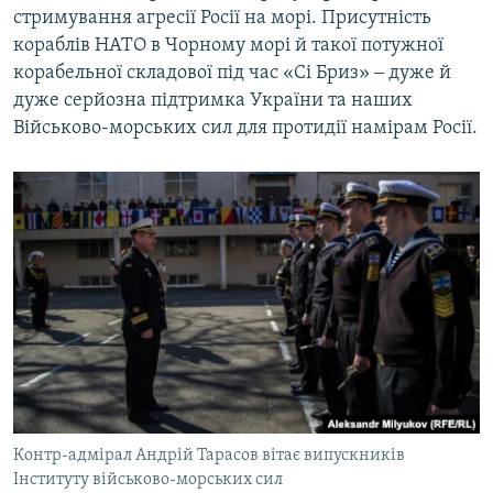
стримування агресії Росії на морі. Присутність
кораблів НАТО в Чорному морі й такої потужної
корабельної складової під час «Сі Бриз» ‒ дуже й
дуже серйозна підтримка України та наших
Військово-морських сил для протидії намірам Росії.
Контр-адмірал Андрій Тарасов вітає випускників
Інституту військово-морських сил