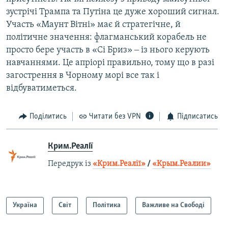
зустрічі Трампа та Путіна це дуже хороший сигнал.
Участь «Маунт Вітні» має й стратегічне, й
політичне значення: флагманський корабель не
просто бере участь в «Сі Бриз» ‒ із нього керують
навчаннями. Це апріорі правильно, тому що в разі
загострення в Чорному морі все так і
відбуватиметься.
Поділитись
Читати без VPN
Підписатись
Крим.Реалії
Передрук із
«Крим.Реалії»
/
«Крым.Реалии»
Україна
Світ
Політика
Важливе на Свободі