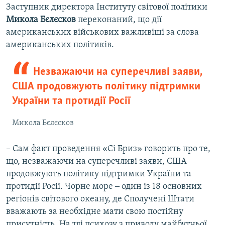
Заступник директора Інституту світової політики
Микола
Бєлєсков
переконаний, що дії
американських військових важливіші за слова
американських політиків.
Незважаючи на суперечливі заяви,
США продовжують політику підтримки
України та протидії Росії
Микола Бєлєсков
– Сам факт проведення «Сі Бриз» говорить про те,
що, незважаючи на суперечливі заяви, США
продовжують політику підтримки України та
протидії Росії. Чорне море ‒ один із 18 основних
регіонів світового океану, де Сполучені Штати
вважають за необхідне мати свою постійну
присутність. На тлі психозу з приводу майбутньої