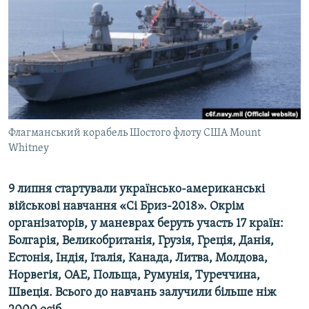
МУЛЬТИМЕДІА
ФОТО
СПЕЦПРОЄКТИ
ПОДКАСТИ
КРИМ РЕАЛІЇ
Флагманський корабель Шостого флоту США Mount
РУС
Whitney
УКР
9 липня стартували українсько-американські
КТАТ
військові навчання «Сі Бриз-2018». Окрім
організаторів, у маневрах беруть участь 17 країн:
ДОЛУЧАЙСЯ!
Болгарія, Великобританія, Грузія, Греція, Данія,
Естонія, Індія, Італія, Канада, Литва, Молдова,
Норвегія, ОАЕ, Польща, Румунія, Туреччина,
Швеція. Всього до навчань залучили більше ніж