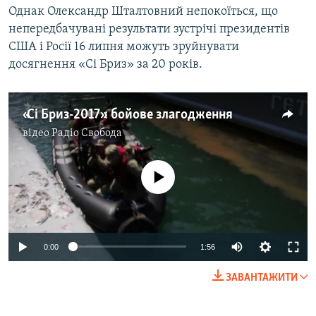
Однак Олександр Шталтовний непокоїться, що
непередбачувані результати зустрічі президентів
США і Росії 16 липня можуть зруйнувати
досягнення «Сі Бриз» за 20 років.
«Сі Бриз-2017»: бойове злагодження
відео
Радіо Свобода
No media source currently available
0:00
1:56
ЗАВАНТАЖИТИ