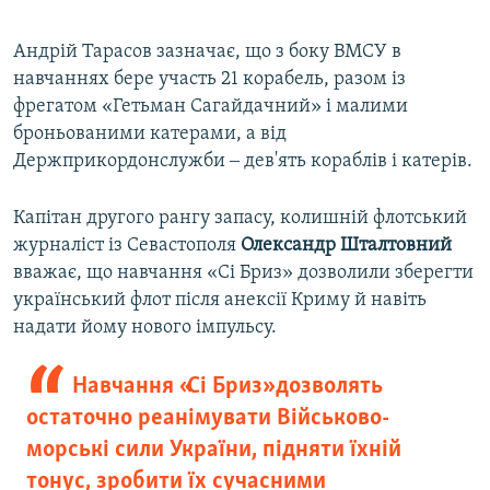
Андрій Тарасов зазначає, що з боку ВМСУ в
навчаннях бере участь 21 корабель, разом із
фрегатом «Гетьман Сагайдачний» і малими
броньованими катерами, а від
Держприкордонслужби ‒ дев'ять кораблів і катерів.
Капітан другого рангу запасу, колишній флотський
журналіст із Севастополя
Олександр
Шталтовний
вважає, що навчання «Сі Бриз» дозволили зберегти
український флот після анексії Криму й навіть
надати йому нового імпульсу.
Навчання «Сі Бриз» дозволять
остаточно реанімувати Військово-
морські сили України, підняти їхній
тонус, зробити їх сучасними