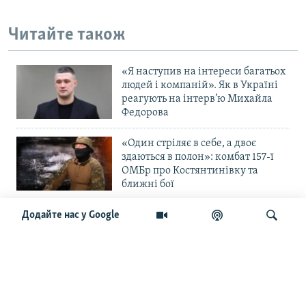
Читайте також
«Я наступив на інтереси багатьох
людей і компаній». Як в Україні
реагують на інтерв’ю Михайла
Федорова
«Один стріляє в себе, а двоє
здаються в полон»: комбат 157-ї
ОМБр про Костянтинівку та
ближні бої
«Повільне прогризання». Армія
Додайте нас у Google
РФ готується до нового етапу
наступу на Слов’янськ та
Краматорськ?
Шукати
«Історія ще раз сміється з
Навроцького». Одним з перших