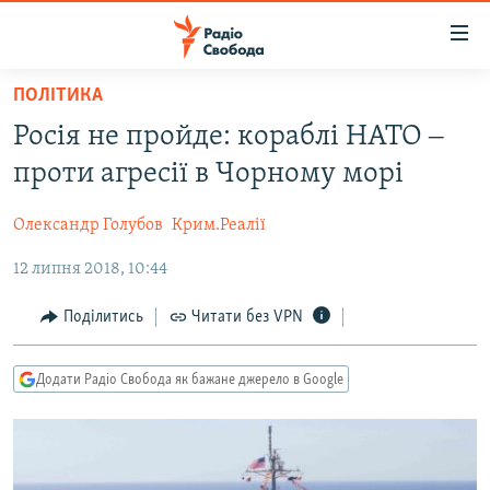
Доступність
посилання
Перейти
ПОЛІТИКА
до
РАДІО СВОБОДА – 70 РОКІВ
Росія не пройде: кораблі НАТО ‒
основного
ВСЕ ЗА ДОБУ
матеріалу
проти агресії в Чорному морі
СТАТТІ
Перейти
до
Олександр Голубов
Крим.Реалії
ВІЙНА
ПОЛІТИКА
основної
12 липня 2018, 10:44
РОСІЙСЬКА «ФІЛЬТРАЦІЯ»
ЕКОНОМІКА
навігації
Перейти
ДОНБАС.РЕАЛІЇ
СУСПІЛЬСТВО
Поділитись
Читати без VPN
до
КРИМ.РЕАЛІЇ
КУЛЬТУРА
пошуку
Додати Радіо Свобода як бажане джерело в Google
ТИ ЯК?
СПОРТ
СХЕМИ
УКРАЇНА
КИТАЙ.ВИКЛИКИ
СВІТ