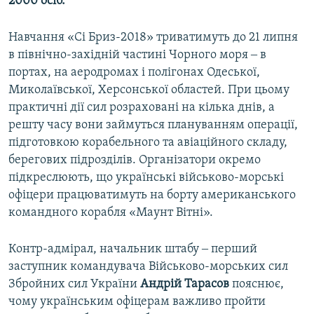
2000 осіб.
Усі сайти RFE/RL
Навчання «Сі Бриз-2018» триватимуть до 21 липня
в північно-західній частині Чорного моря ‒ в
портах, на аеродромах і полігонах Одеської,
Миколаївської, Херсонської областей. При цьому
практичні дії сил розраховані на кілька днів, а
решту часу вони займуться плануванням операції,
підготовкою корабельного та авіаційного складу,
берегових підрозділів. Організатори окремо
підкреслюють, що українські військово-морські
офіцери працюватимуть на борту американського
командного корабля «Маунт Вітні».
Контр-адмірал, начальник штабу ‒ перший
заступник командувача Військово-морських сил
Збройних сил України
Андрій
Тарасов
пояснює,
чому українським офіцерам важливо пройти