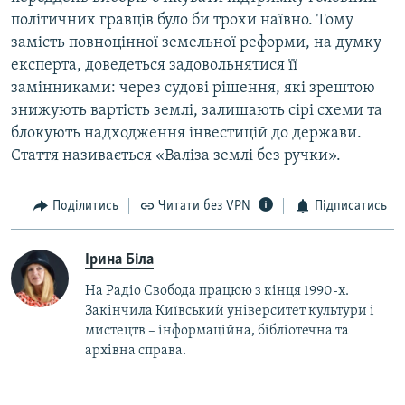
політичних гравців було би трохи наївно. Тому
замість повноцінної земельної реформи, на думку
експерта, доведеться задовольнятися її
замінниками: через судові рішення, які зрештою
знижують вартість землі, залишають сірі схеми та
блокують надходження інвестицій до держави.
Стаття називається «Валіза землі без ручки».
Поділитись
Читати без VPN
Підписатись
Ірина Біла
На Радіо Свобода працюю з кінця 1990-х.
Закінчила Київський університет культури і
мистецтв – інформаційна, бібліотечна та
архівна справа.