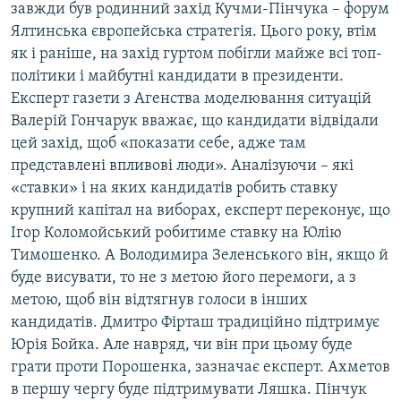
завжди був родинний захід Кучми-Пінчука – форум
Усі сайти RFE/RL
Ялтинська європейська стратегія. Цього року, втім
як і раніше, на захід гуртом побігли майже всі топ-
політики і майбутні кандидати в президенти.
Експерт газети з Агенства моделювання ситуацій
Валерій Гончарук вважає, що кандидати відвідали
цей захід, щоб «показати себе, адже там
представлені впливові люди». Аналізуючи – які
«ставки» і на яких кандидатів робить ставку
крупний капітал на виборах, експерт переконує, що
Ігор Коломойський робитиме ставку на Юлію
Тимошенко. А Володимира Зеленського він, якщо й
буде висувати, то не з метою його перемоги, а з
метою, щоб він відтягнув голоси в інших
кандидатів. Дмитро Фірташ традиційно підтримує
Юрія Бойка. Але навряд, чи він при цьому буде
грати проти Порошенка, зазначає експерт. Ахметов
в першу чергу буде підтримувати Ляшка. Пінчук