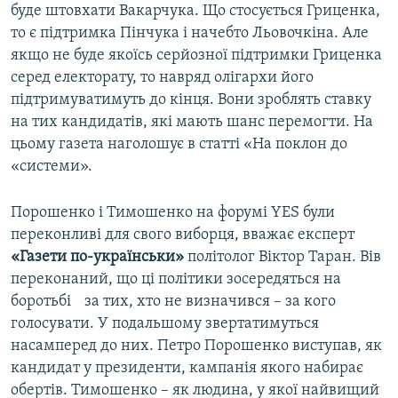
буде штовхати Вакарчука. Що стосується Гриценка,
то є підтримка Пінчука і начебто Льовочкіна. Але
якщо не буде якоїсь серйозної підтримки Гриценка
серед електорату, то навряд олігархи його
підтримуватимуть до кінця. Вони зроблять ставку
на тих кандидатів, які мають шанс перемогти. На
цьому газета наголошує в статті «На поклон до
«системи».
Порошенко і Тимошенко на форумі YES були
переконливі для свого виборця, вважає експерт
«Газети по-українськи»
політолог Віктор Таран. Вів
переконаний, що ці політики зосередяться на
боротьбі за тих, хто не визначився – за кого
голосувати. У подальшому звертатимуться
насамперед до них. Петро Порошенко виступав, як
кандидат у президенти, кампанія якого набирає
обертів. Тимошенко – як людина, у якої найвищий