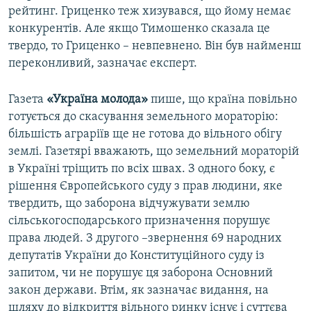
рейтинг. Гриценко теж хизувався, що йому немає
конкурентів. Але якщо Тимошенко сказала це
твердо, то Гриценко – невпевнено. Він був найменш
переконливий, зазначає експерт.
Газета
«Україна молода»
пише, що країна повільно
готується до скасування земельного мораторію:
більшість аграріїв ще не готова до вільного обігу
землі. Газетярі вважають, що земельний мораторій
в Україні тріщить по всіх швах. З одного боку, є
рішення Європейського суду з прав людини, яке
твердить, що заборона відчужувати землю
сільськогосподарського призначення порушує
права людей. З другого –звернення 69 народних
депутатів України до Конституційного суду із
запитом, чи не порушує ця заборона Основний
закон держави. Втім, як зазначає видання, на
шляху до відкриття вільного ринку існує і суттєва