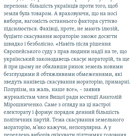
перепона: більшість українців проти того, щоб
земля була товаром. А враховуючи, що на носі
вибори, вагомість останнього фактора суттєво
підсилюється. Фахівці, проте, не мають ілюзій,
буцімто скасування мораторію зможе досягти
швидко і безболісно. «Навіть після рішення
Європейського суду з прав людини надії на те, що
український законодавець скасує мораторій, та ще
й при цьому не обклавши ринок земель новими
безглуздими й обтяжливими обмеженнями, які
зведуть нанівець скасування мораторію, примарні.
Популізм, на жаль, наше все», – заявив
журналістам член Вищої ради юстиції Анатолій
Мірошниченко. Саме з огляду на ці настрої
електорату і формує порядок денний більшість
політичних партій. Тема скасування земельного
мораторію, м’яко кажучи, непопулярна. А у
переддень виборів очікувати підтримку головних