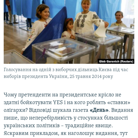
МУЛЬТИМЕДІА
ФОТО
СПЕЦПРОЄКТИ
ПОДКАСТИ
КРИМ РЕАЛІЇ
РУС
Голосування на одній з виборчих дільниць Києва під час
УКР
виборів президента України, 25 травня 2014 року
КТАТ
Чому претенденти на президентське крісло не
ДОЛУЧАЙСЯ!
здатні бойкотувати YES і на кого роблять «ставки»
олігархи? Відповіді шукала газета
«День»
. Видання
пише, що неперебірливість у стосунках більшості
українських політиків – традиційне явище.
Яскравим прикладом, як наголошує видання, тут