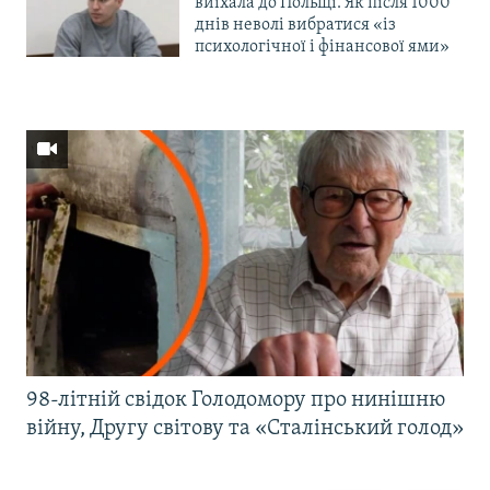
виїхала до Польщі. Як після 1000
днів неволі вибратися «із
психологічної і фінансової ями»
98-літній свідок Голодомору про нинішню
війну, Другу світову та «Сталінський голод»