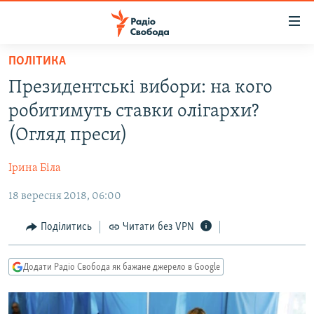
Доступність
посилання
Перейти
ПОЛІТИКА
до
РАДІО СВОБОДА – 70 РОКІВ
Президентські вибори: на кого
основного
ВСЕ ЗА ДОБУ
матеріалу
робитимуть ставки олігархи?
СТАТТІ
Перейти
(Огляд преси)
до
ВІЙНА
ПОЛІТИКА
основної
Ірина Біла
РОСІЙСЬКА «ФІЛЬТРАЦІЯ»
ЕКОНОМІКА
навігації
Перейти
18 вересня 2018, 06:00
ДОНБАС.РЕАЛІЇ
СУСПІЛЬСТВО
до
КРИМ.РЕАЛІЇ
КУЛЬТУРА
Поділитись
Читати без VPN
пошуку
ТИ ЯК?
СПОРТ
Додати Радіо Свобода як бажане джерело в Google
СХЕМИ
УКРАЇНА
КИТАЙ.ВИКЛИКИ
СВІТ