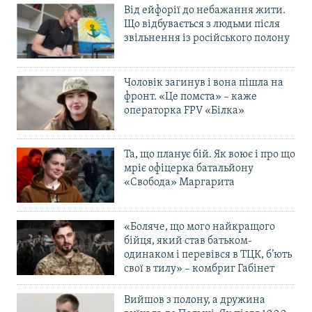
Від ейфорії до небажання жити.
Що відбувається з людьми після
звільнення із російського полону
Чоловік загинув і вона пішла на
фронт. «Це помста» – каже
операторка FPV «Білка»
Та, що планує бій. Як воює і про що
мріє офіцерка батальйону
«Свобода» Маргарита
«Боляче, що мого найкращого
бійця, який став батьком-
одинаком і перевівся в ТЦК, б’ють
свої в тилу» – комбриг Габінет
Вийшов з полону, а дружина