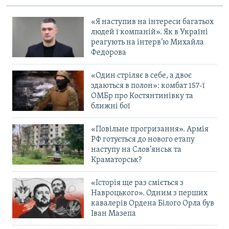
«Я наступив на інтереси багатьох
людей і компаній». Як в Україні
реагують на інтерв’ю Михайла
Федорова
«Один стріляє в себе, а двоє
здаються в полон»: комбат 157-ї
ОМБр про Костянтинівку та
ближні бої
«Повільне прогризання». Армія
РФ готується до нового етапу
наступу на Слов’янськ та
Краматорськ?
«Історія ще раз сміється з
Навроцького». Одним з перших
кавалерів Ордена Білого Орла був
Іван Мазепа