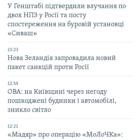
У Генштабі підтвердили влучання по
двох НПЗ у Росії та посту
спостереження на буровій установці
«Сиваш»
13:23
Нова Зеландія запровадила новий
пакет санкцій проти Росії
12:54
ОВА: на Київщині через негоду
пошкоджені будинки і автомобілі,
зникло світло
12:21
«Мадяр» про операцію «МоЛоЧКа»: