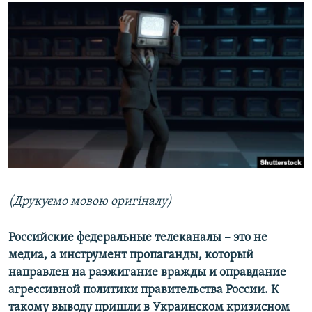
МУЛЬТИМЕДІА
ФОТО
СПЕЦПРОЄКТИ
ПОДКАСТИ
КРИМ РЕАЛІЇ
РУС
УКР
КТАТ
(Друкуємо мовою оригіналу)
ДОЛУЧАЙСЯ!
Российские федеральные телеканалы – это не
медиа, а инструмент пропаганды, который
направлен на разжигание вражды и оправдание
агрессивной политики правительства России. К
такому выводу пришли в Украинском кризисном