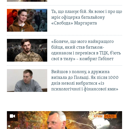
Та, що планує бій. Як воює і про що
мріє офіцерка батальйону
«Свобода» Маргарита
«Боляче, що мого найкращого
бійця, який став батьком-
одинаком і перевівся в ТЦК, б’ють
свої в тилу» – комбриг Габінет
Вийшов з полону, а дружина
виїхала до Польщі. Як після 1000
днів неволі вибратися «із
психологічної і фінансової ями»