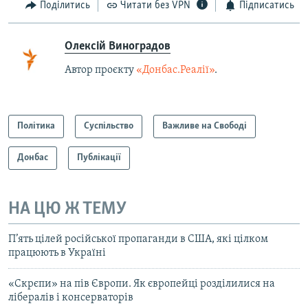
Поділитись
Читати без VPN
Підписатись
Олексій Виноградов
Автор проєкту
«Донбас.Реалії»
.
Політика
Суспільство
Важливе на Свободі
Донбас
Публікації
НА ЦЮ Ж ТЕМУ
П’ять цілей російської пропаганди в США, які цілком
працюють в Україні
«Скрєпи» на пів Європи. Як європейці розділилися на
лібералів і консерваторів