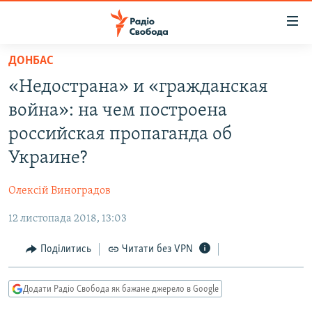
Доступність
посилання
Перейти
ДОНБАС
до
РАДІО СВОБОДА – 70 РОКІВ
«Недострана» и «гражданская
основного
ВСЕ ЗА ДОБУ
матеріалу
война»: на чем построена
СТАТТІ
Перейти
российская пропаганда об
до
ВІЙНА
ПОЛІТИКА
Украине?
основної
РОСІЙСЬКА «ФІЛЬТРАЦІЯ»
ЕКОНОМІКА
навігації
Олексій Виноградов
Перейти
ДОНБАС.РЕАЛІЇ
СУСПІЛЬСТВО
до
12 листопада 2018, 13:03
КРИМ.РЕАЛІЇ
КУЛЬТУРА
пошуку
ТИ ЯК?
Поділитись
Читати без VPN
СПОРТ
СХЕМИ
УКРАЇНА
Додати Радіо Свобода як бажане джерело в Google
КИТАЙ.ВИКЛИКИ
СВІТ