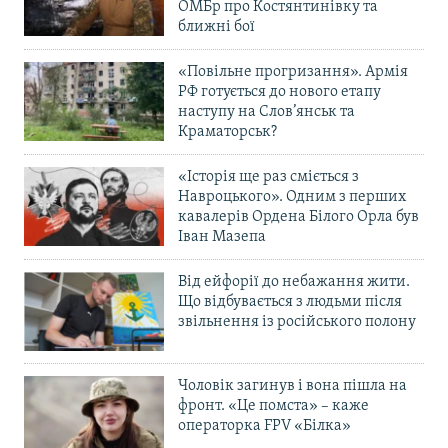
ОМБр про Костянтинівку та
ближні бої
«Повільне прогризання». Армія
РФ готується до нового етапу
наступу на Слов’янськ та
Краматорськ?
«Історія ще раз сміється з
Навроцького». Одним з перших
кавалерів Ордена Білого Орла був
Іван Мазепа
Від ейфорії до небажання жити.
Що відбувається з людьми після
звільнення із російського полону
Чоловік загинув і вона пішла на
фронт. «Це помста» – каже
операторка FPV «Білка»