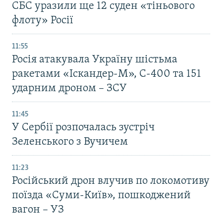
СБС уразили ще 12 суден «тіньового
флоту» Росії
11:55
Росія атакувала Україну шістьма
ракетами «Іскандер-М», С-400 та 151
ударним дроном – ЗСУ
11:45
У Сербії розпочалась зустріч
Зеленського з Вучичем
11:23
Російський дрон влучив по локомотиву
поїзда «Суми-Київ», пошкоджений
вагон – УЗ