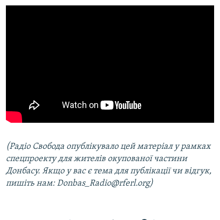
(Радіо Свобода опублікувало цей матеріал у рамках
спецпроекту для жителів окупованої частини
Донбасу. Якщо у вас є тема для публікації чи відгук,
пишіть нам: Donbas_Radio@rferl.org)