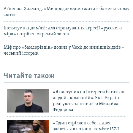
Аґнешка Холланд: «Ми продовжуємо жити в божевільному
світі»
Інститут нацпам’яті: для стримування агресії «русского
міра» потрібен окремий закон
Міф про «бандерівців» дожив у Чехії до нинішніх днів –
чеський історик
Читайте також
«Я наступив на інтереси багатьох
людей і компаній». Як в Україні
реагують на інтерв’ю Михайла
Федорова
«Один стріляє в себе, а двоє
здаються в полон»: комбат 157-ї