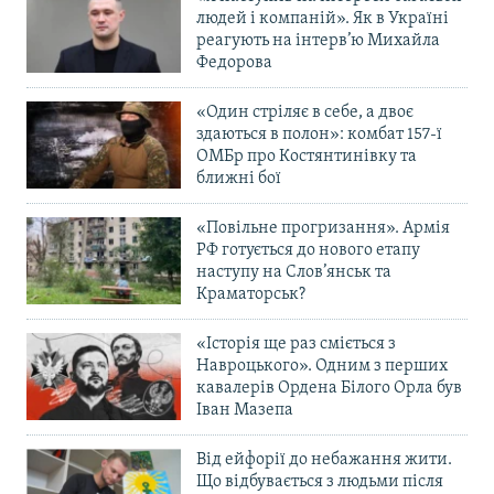
людей і компаній». Як в Україні
реагують на інтерв’ю Михайла
Федорова
«Один стріляє в себе, а двоє
здаються в полон»: комбат 157-ї
ОМБр про Костянтинівку та
ближні бої
«Повільне прогризання». Армія
РФ готується до нового етапу
наступу на Слов’янськ та
Краматорськ?
«Історія ще раз сміється з
Навроцького». Одним з перших
кавалерів Ордена Білого Орла був
Іван Мазепа
Від ейфорії до небажання жити.
Що відбувається з людьми після