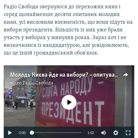
Радіо Свобода звернулося до перехожих киян і
серед щонайменше десяти опитаних молодих
киян, усі висловили впевненість, що вони підуть на
вибори президента. Більшість із них уже брали
участь у виборах у минулих роках. Зараз хоч і не
визначилися із кандидатурою, але усвідомлюють,
що це їхній громадянський обов'язок.
Молодь Києва йде на вибори? – опитування
відео
Радіо Свобода
No media source currently available
0:00
1:52