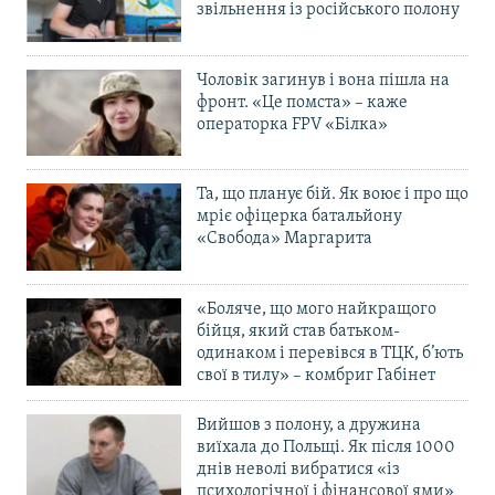
звільнення із російського полону
Чоловік загинув і вона пішла на
фронт. «Це помста» – каже
операторка FPV «Білка»
Та, що планує бій. Як воює і про що
мріє офіцерка батальйону
«Свобода» Маргарита
«Боляче, що мого найкращого
бійця, який став батьком-
одинаком і перевівся в ТЦК, б’ють
свої в тилу» – комбриг Габінет
Вийшов з полону, а дружина
виїхала до Польщі. Як після 1000
днів неволі вибратися «із
психологічної і фінансової ями»