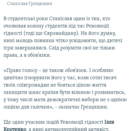
Станіслав Грещишин
В студентські роки Станіслав один із тих, хто
очолював колону студентів під час Революції
гідності (тоді ще Євромайдану). На його думку,
нині молодь повинна чітко усвідомити, що дитячі
ігри завершилися. Слід розуміти свої не тільки
права, а я обов’язки.
«Право голосу – це також обов’язок. І особливо
цинічно ігнорувати його у час, коли сотні тисяч
твоїх співгромадян не бояться ціною життя
захищати шанс країни бути вільною і розвиватись,
у тому числі мати демократичні вибори не з однією
опцією для галочки», – зазначає Грещишин.
Ще один учасник подій Революції гідності
Ілля
Кротенко
, а нині антикорупційний активіст,