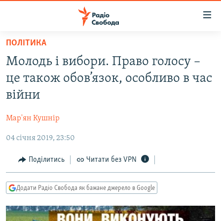
Доступність
посилання
Перейти
ПОЛІТИКА
до
РАДІО СВОБОДА – 70 РОКІВ
Молодь і вибори. Право голосу –
основного
ВСЕ ЗА ДОБУ
матеріалу
це також обов’язок, особливо в час
СТАТТІ
Перейти
війни
до
ВІЙНА
ПОЛІТИКА
основної
Мар'ян Кушнір
РОСІЙСЬКА «ФІЛЬТРАЦІЯ»
ЕКОНОМІКА
навігації
Перейти
04 січня 2019, 23:50
ДОНБАС.РЕАЛІЇ
СУСПІЛЬСТВО
до
КРИМ.РЕАЛІЇ
КУЛЬТУРА
Поділитись
Читати без VPN
пошуку
ТИ ЯК?
СПОРТ
Додати Радіо Свобода як бажане джерело в Google
СХЕМИ
УКРАЇНА
КИТАЙ.ВИКЛИКИ
СВІТ