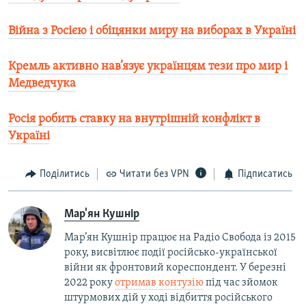
Війна з Росією і обіцянки миру на виборах в Україні
Кремль активно нав’язує українцям тези про мир і
Медведчука
Росія робить ставку на внутрішній конфлікт в
Україні
Поділитись
Читати без VPN
Підписатись
Мар'ян Кушнір
Мар’ян Кушнір працює на Радіо Свобода із 2015
року, висвітлює події російсько-української
війни як фронтовий кореспондент. У березні
2022 року
отримав контузію
під час зйомок
штурмових дій у ході відбиття російського