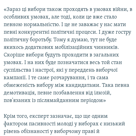
«Зараз ці вибори також проходять в умовах війни, в
особливих умовах, але тоді, коли це вже стало
певною нормальністю. І це не заважає у нас мати
певні конкурентні політичні процеси. І дуже гостру
політичну боротьбу. Тому я думаю, тут не буде
якихось додаткових мобілізаційних чинників.
Скоріше вибори будуть проходити в загальних
умовах. І на них буде позначатися весь той стан
суспільства і настрої, які у переддень виборчої
кампанії. І те саме розчарування, і та сама
обмеженість вибору між кандидатами. Така певна
демотивація, певне позбавлення від ілюзій,
пов'язаних із післямайданним періодом»
Крім того, експерт зазначає, що ще одним
фактором пасивності молоді у виборах є низький
рівень обізнаності у виборчому праві й