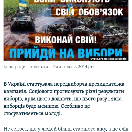
МУЛЬТИМЕДІА
ФОТО
СПЕЦПРОЄКТИ
ПОДКАСТИ
КРИМ РЕАЛІЇ
РУС
Ілюстрація спільноти «Твій голос», 2014 рік
УКР
КТАТ
В Україні стартувала передвиборча президентська
кампанія. Соціологи прогнозують різні результати
ДОЛУЧАЙСЯ!
виборів, крім цього додають, що цього разу і явка
виборців буде меншою. Особливо це
стосуватиметься молоді.
Не секрет, що у людей більш старшого віку, а це слід