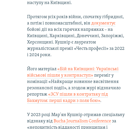
наступу на Київщині.
Протягом усіх років війни, спочатку гібридної,
а потім і повномасштабної, він
документує
бойові дії на всіх гарячих напрямках – на
Київщині, Харківщині, Донеччині, Запоріжжі,
Херсонщині. Кушнір є лауреатом
журналістської премії «Честь професії» за 2022
і 2024 роки.
Його матеріал
«Бій на Київщині: Українські
військові пішли у контрнаступ»
переміг у
номінації «Найкраще новинне висвітлення
резонансної події», а згодом журі відзначило
репортаж
«ЗСУ пішли в контратаку під
Бахмутом: перші кадри з поля бою»
.
У 2023 році Мар'ян Кушнір отримав спеціальну
відзнаку від
Bucha Journalism Conference
за
«непохитність відданості принципам і