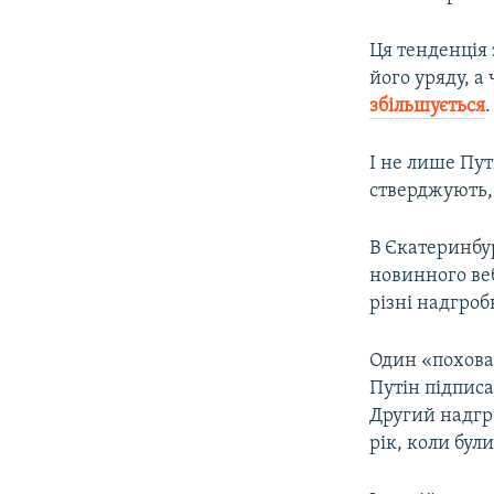
Ця тенденція 
його уряду, а
збільшується
.
І не лише Пут
стверджують, 
В Єкатеринбур
новинного ве
різні надгроб
Один «поховав
Путін підписа
Другий надгро
рік, коли бул