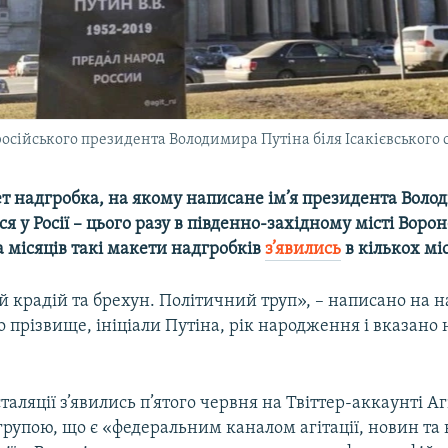
осійського президента Володимира Путіна біля Ісакієвського 
т надгробка, на якому написане ім’я президента Воло
ся у Росії – цього разу в південно-західному місті Ворон
а місяців такі макети надгробків
з’явились
в кількох міс
крадій та брехун. Політичний труп», – написано на н
 прізвище, ініціали Путіна, рік народження і вказано н
таляції з’явились п’ятого червня на Твіттер-аккаунті Агі
групою, що є «федеральним каналом агітації, новин та