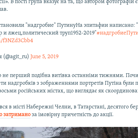
сії». В пості група вказує на та, що автором фотографій 
лав.
становили "надгробие" ПутинуНа эпитафии написано: "
р и лжец,политический труп1952-2019"
#надгробиеПут
om/f3NZd3Cbb4
я (@agit_ru)
June 5, 2019
о не перший подібна витівка останніми тижнями. Поч
ти надгробків з зображеннями портретів Путіна були 
осьми російських містах, що виглядає як скоординова
ся в місті Набережні Челни, в Татарстані, десятого бе
ло затримано
за імовірну причетність до акції.