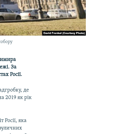
собору
димира
ежі. За
тах Росії.
адгробку, де
а 2019 як рік
т Росії, яка
 вуличних