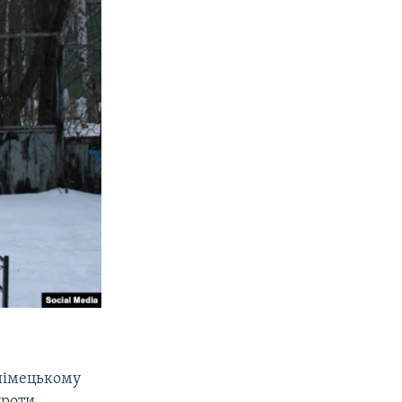
 німецькому
проти