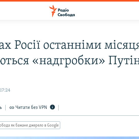
тах Росії останніми міся
яються «надгробки» Путі
р
17:24
ь
Читати без VPN
обода як бажане джерело в Google