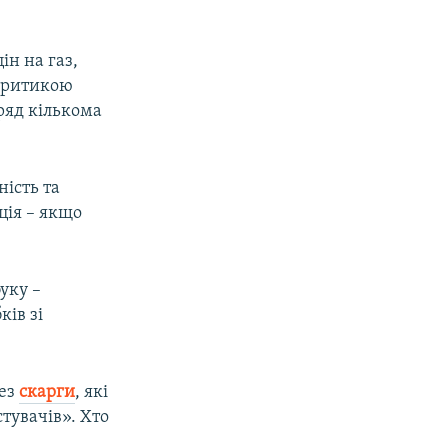
ін на газ,
 критикою
ряд кількома
ість та
ція – якщо
уку –
ків зі
рез
скарги
, які
тувачів». Хто