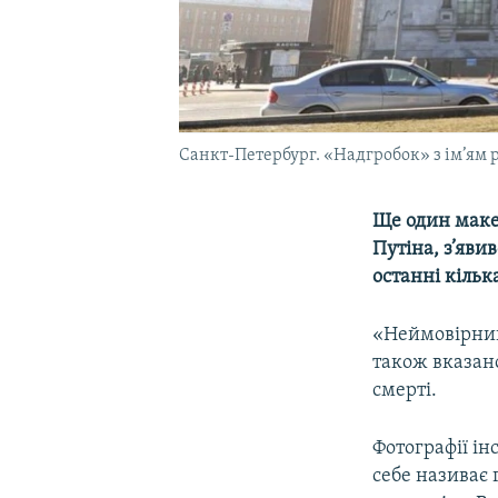
Санкт-Петербург. «Надгробок» з ім’ям р
Ще один маке
Путіна, з’явив
останні кільк
«Неймовірний 
також вказано
смерті.
Фотографії інс
себе називає 