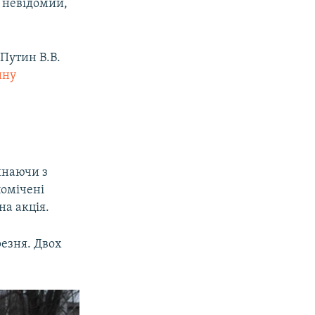
є невідомий,
Путин В.В.
ину
инаючи з
помічені
на акція.
резня. Двох