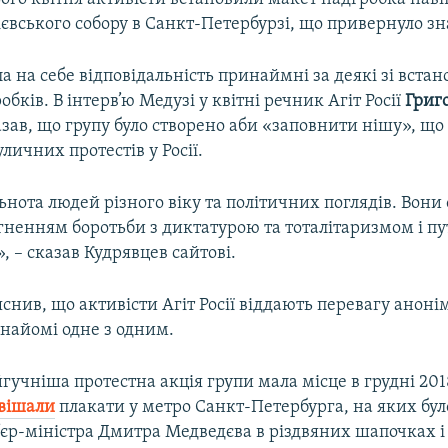
ієвського собору в Санкт-Петербурзі, що привернуло зн
яла на себе відповідальність принаймні за деякі зі вста
обків. В інтерв’ю Медузі у квітні речник Агіт Росії
Григ
зав, що групу було створено аби «заповнити нішу», що
уличних протестів у Росії.
льнота людей різного віку та політичних поглядів. Вони 
гненням боротьби з диктатурою та тоталітаризмом і п
 – сказав Кудрявцев сайтові.
снив, що активісти Агіт Росії віддають перевагу анонім
знайомі одне з одним.
учніша протестна акція групи мала місце в грудні 201
вішали
плакати у метро Санкт-Петербурга, на яких бу
’єр-міністра Дмитра Медведєва в різдвяних шапочках і