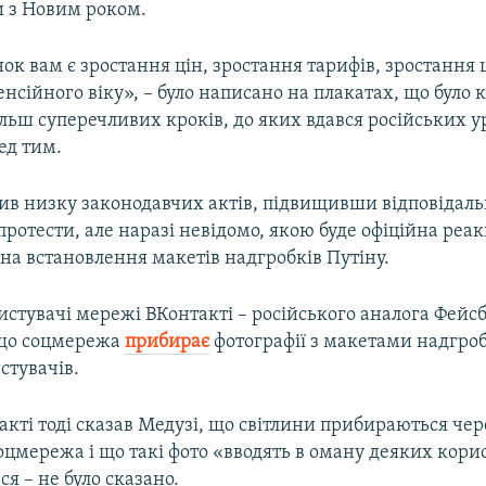
 з Новим роком.
к вам є зростання цін, зростання тарифів, зростання ц
нсійного віку», – було написано на плакатах, що було
льш суперечливих кроків, до яких вдався російських у
ед тим.
ив низку законодавчих актів, підвищивши відповідальн
ротести, але наразі невідомо, якою буде офіційна реак
– на встановлення макетів надгробків Путіну.
истувачі мережі ВКонтакті – російського аналога Фейсб
 що соцмережа
прибирає
фотографії з макетами надгроб
стувачів.
кті тоді сказав Медузі, що світлини прибираються че
цмережа і що такі фото «вводять в оману деяких корис
я – не було сказано.