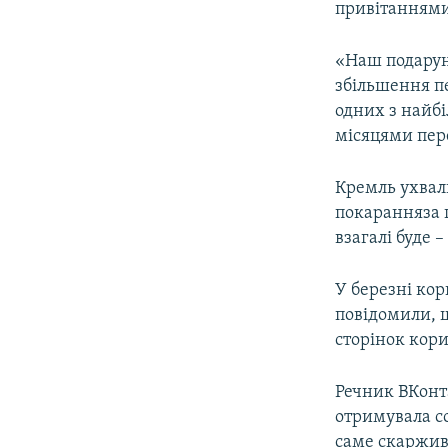
привітаннями
«Наш подаруно
збільшення пе
одних з найбі
місяцями пер
Кремль ухвал
покаранняза п
взагалі буде 
У березні кор
повідомили,
сторінок кори
Речник ВКонта
отримувала со
саме скарживс