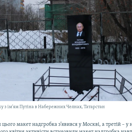
у з ім’ям Путіна в Набережних Челнах, Татарстан
я цього макет надгробка з’явився у Москві, а третій – у
ього квітня активісти встановили макет надгробка нав