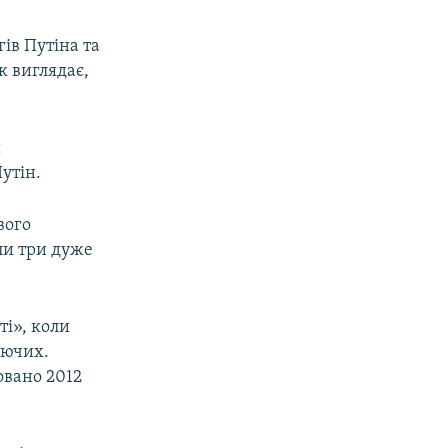
ів Путіна та
к виглядає,
и
утін.
вого
ли три дуже
ті», коли
уючих.
овано 2012