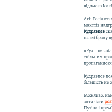
відомого Ісак
Агіт Росія вз
макетів надгр
Кудрявцев
ска
на тлі браку в
«Рух – це спі
спільним пра
пропагандою»,
Кудрявцев поя
більшість не 
Можливо, найг
активісти
роз
Путіна і прем