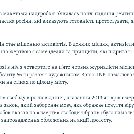
з макетами надгробків з’явилась на тлі падіння рейтинг
 частка росіян, які виказують готовність протестувати, я
ін стає мішенню активістів. В деяких місцях, активіст
що жертвою є саме ідеали та принципи, які підриває П
зі в ніч з четвертого на п’яте червня журналісти місце
бсайту 66.ru разом з художником Romoi INK намалюва
ки на стінах по цілому місту.
» свободу віросповідання, вказавши 2013 як «рік смер
в закон, який забороняє мову, яка ображає почуття вір
бок вказав на «смерть» свободи зібрань і було намаль
и запровадження обмеження на акції протесту.