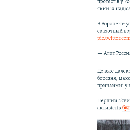
протестів у Ро
який їх надіс
В Воронеже у
сказочный во
pic.twitter.c
— Агит Росси
Це вже далек
березня, маке
принаймні у в
Перший з’явив
активістів
бу