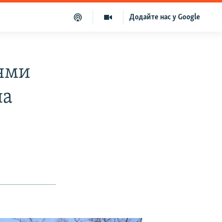
Додайте нас у Google
цями
на