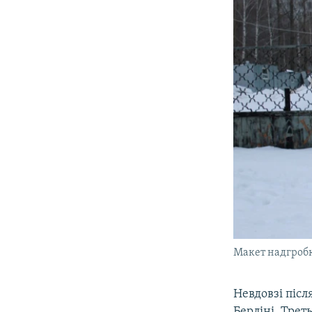
Макет надгробк
Невдовзі післ
Берліні. Трет