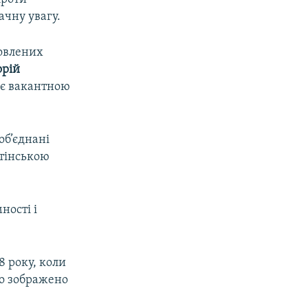
ачну увагу.
новлених
орій
 є вакантною
об’єднані
утінською
ності і
8 року, коли
ло зображено