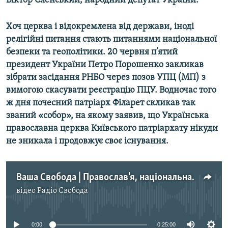
Віктор Єленський, народний депутат України.
Усі сайти RFE/RL
Хоч церква і відокремлена від держави, іноді
релігійні питання стають питаннями національної
безпеки та геополітики. 20 червня п’ятий
президент України Петро Порошенко закликав
зібрати засідання РНБО через позов УПЦ (МП) з
вимогою скасувати реєстрацію ПЦУ. Водночас того
ж дня почесний патріарх Філарет скликав так
званий «собор», на якому заявив, що Українська
православна церква Київського патріархату нікуди
не зникала і продовжує своє існування.
Ваша Свобода | Православ'я, національна безпека і вигоди для Путіна
відео
Радіо Свобода
No media source currently available
0:00
0:25:00