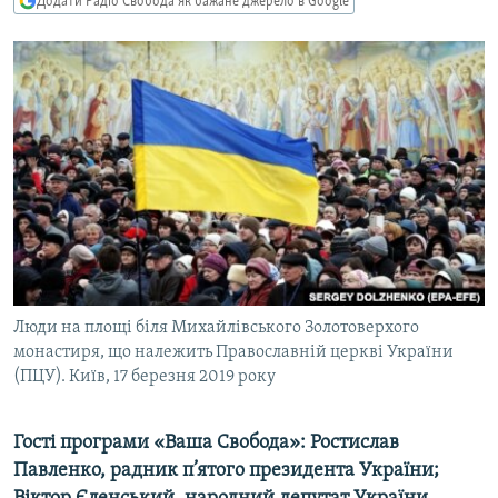
Додати Радіо Свобода як бажане джерело в Google
МУЛЬТИМЕДІА
ФОТО
СПЕЦПРОЄКТИ
ПОДКАСТИ
КРИМ РЕАЛІЇ
РУС
УКР
КТАТ
Люди на площі біля Михайлівського Золотоверхого
монастиря, що належить Православній церкві України
ДОЛУЧАЙСЯ!
(ПЦУ). Київ, 17 березня 2019 року
Гості програми «Ваша Свобода»: Ростислав
Павленко, радник п’ятого президента України;