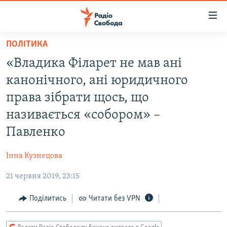
Доступність
посилання
Перейти
ПОЛІТИКА
до
РАДІО СВОБОДА – 70 РОКІВ
«Владика Філарет не мав ані
основного
ВСЕ ЗА ДОБУ
матеріалу
канонічного, ані юридичного
СТАТТІ
Перейти
права зібрати щось, що
до
ВІЙНА
ПОЛІТИКА
називається «собором» –
основної
РОСІЙСЬКА «ФІЛЬТРАЦІЯ»
ЕКОНОМІКА
навігації
Павленко
Перейти
ДОНБАС.РЕАЛІЇ
СУСПІЛЬСТВО
до
Інна Кузнецова
КРИМ.РЕАЛІЇ
КУЛЬТУРА
пошуку
21 червня 2019, 23:15
ТИ ЯК?
СПОРТ
Поділитись
Читати без VPN
СХЕМИ
УКРАЇНА
КИТАЙ.ВИКЛИКИ
СВІТ