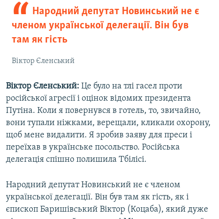
Народний депутат Новинський не є
членом української делегації. Він був
там як гість
Віктор Єленський
Віктор Єленський:
Це було на тлі гасел проти
російської агресії і оцінок відомих президента
Путіна. Коли я повернувся в готель, то, звичайно,
вони тупали ніжками, верещали, кликали охорону,
щоб мене видалити. Я зробив заяву для преси і
переїхав в українське посольство. Російська
делегація спішно полишила Тбілісі.
Народний депутат Новинський не є членом
української делегації. Він був там як гість, як і
єпископ Баришівський Віктор (Коцаба), який дуже