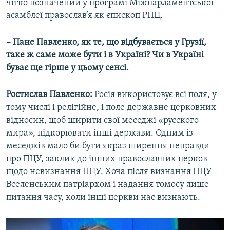
чітко позначений у програмі Міжпарламентської
асамблеї православ’я як єпископ РПЦ.
– Пане Павленко, як те, що відбувається у Грузії,
таке ж саме може бути і в Україні? Чи в Україні
буває ще гірше у цьому сенсі.
Ростислав Павленко:
Росія використовує всі поля, у
тому числі і релігійне, і поле державне церковних
відносин, щоб ширити свої меседжі «русского
мира», підкорювати інші держави. Одним із
меседжів мало би бути якраз ширення неправди
про ПЦУ, заклик до інших православних церков
щодо невизнання ПЦУ. Хоча після визнання ПЦУ
Вселенським патріархом і надання томосу лише
питання часу, коли інші церкви нас визнають.