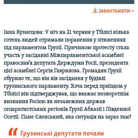
ЗАВАНТАЖИТИ
Інна Кузнецова: У ніч на 21 червня у Тбілісі кілька
сотень людей отримали поранення у зіткненнях
під парламентом Грузії. Причиною протесту стала
участь у засіданні Міжпарламентської асамблеї
православ’я депутата Держдуми Росії, президента
цієї асамблеї Сергія Гаврилова. Громадян Грузії
обурило те, що він вів засідання у будівлі
грузинського парламенту. Хоча перед приїздом у
Тбілісі він підтверджував, що вважає незворотнім
визнання Росією як незалежних держав
сепаратистських регіонів Грузії Абхазії і Південної
Осетії. Пане Єленський, яка ситуація на зараз там?
Грузинські депутати почали