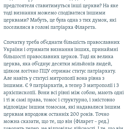
предстоятеля ставитимуться інші церкви? На яке
тоді визнання можемо сподіватися іншими
церквами? Мабуть, це була одна з тих думок, які
поселилися в голові патріарха Філарета.
Спочатку треба об’єднати більшість православних
України і отримати визнання інших, принаймні
більшості православних церков. Тоді як велика
церква, яка об’єднує десятки мільйонів людей,
цілком логічно ПЦУ отримає статус патріархату.
Але навіть у статусі митрополії вона рівна з
іншими. Є 9 патріархатів, а тепер 3 митрополії і 3
архієпископії. Вони всі рівні між собою, мають одні
і ті ж самі права, томос і структурно, і змістовно
відповідає іншим томосам, які надавалися іншим
церквам впродовж останніх 200 років. Точно
можна сказати, що те, що він (Філарет – ред.)
говорить тепер, не відповідає дійсності. І те, що він