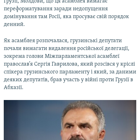
Грузії, Молдови, що ця асамблея вимагає
переформатування заради недопущення
домінування там Росії, яка просуває свій порядок
денний.
Як асамблея розпочалася, грузинські депутати
почали вимагати видалення російської делегації,
зокрема голови Міжпарламентської асамблеї
православ’я Сергія Гаврилова, який розсівся у кріслі
спікера грузинського парламенту і який, за даними
деяких депутатів, брав участь у війні проти Грузії в
Абхазії.