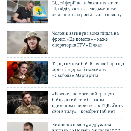
Від ейфорії до небажання жити.
Що відбувається з людьми після
звільнення із російського полону
Чоловік загинув і вона пішла на
фронт. «Це помста» – каже
операторка FPV «Білка»
Та, що планує бій. Як воює і про що
мріє офіцерка батальйону
«Свобода» Маргарита
«Боляче, що мого найкращого
бійця, який став батьком-
одинаком і перевівся в ТЦК, б’ють
свої в тилу» – комбриг Габінет
Вийшов з полону, а дружина
виїхала до Польщі. Як після 1000