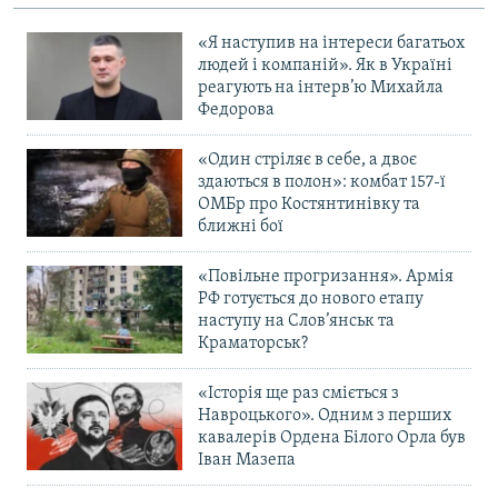
«Я наступив на інтереси багатьох
людей і компаній». Як в Україні
реагують на інтерв’ю Михайла
Федорова
«Один стріляє в себе, а двоє
здаються в полон»: комбат 157-ї
ОМБр про Костянтинівку та
ближні бої
«Повільне прогризання». Армія
РФ готується до нового етапу
наступу на Слов’янськ та
Краматорськ?
«Історія ще раз сміється з
Навроцького». Одним з перших
кавалерів Ордена Білого Орла був
Іван Мазепа