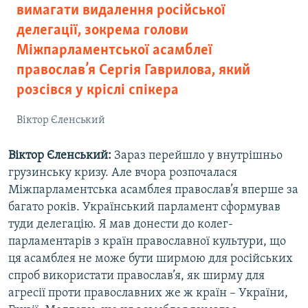
вимагати видалення російської
делегації, зокрема голови
Міжпарламентської асамблеї
православ’я Сергія Гаврилова, який
розсівся у кріслі спікера
Віктор Єленський
Віктор Єленський:
Зараз перейшло у внутрішньо
грузинську кризу. Але вчора розпочалася
Міжпарламентська асамблея православ’я вперше за
багато років. Український парламент сформував
туди делегацію. Я мав донести до колег-
парламентарів з країн православної культури, що
ця асамблея не може бути ширмою для російських
спроб використати православ’я, як ширму для
агресії проти православних же ж країн – України,