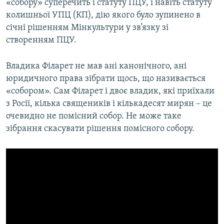
«собору» суперечить і статуту ПЦУ, і навіть статуту
колишньої УПЦ (КП), дію якого було зупинено в
січні рішенням Мінкультури у зв’язку зі
створенням ПЦУ.
Владика Філарет не мав ані канонічного, ані
юридичного права зібрати щось, що називається
«собором». Сам Філарет і двоє владик, які приїхали
з Росії, кілька священиків і кількадесят мирян – це
очевидно не помісний собор. Не може таке
зібрання скасувати рішення помісного собору.