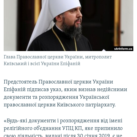
МУЛЬТИМЕДІА
ФОТО
СПЕЦПРОЄКТИ
ПОДКАСТИ
КРИМ РЕАЛІЇ
Глава Православної церкви України, митрополит
РУС
Київський і всієї України Епіфаній
УКР
Предстоятель Православної церкви України
КТАТ
Епіфаній підписав указ, яким визнав недійсними
документи та розпорядження Української
ДОЛУЧАЙСЯ!
православної церкви Київського патріархату.
«Будь-які документи і розпорядження від імені
релігійного об’єднання УПЦ КП, яке припинило
свою діяльність, видані після 30 січня 2019, є не