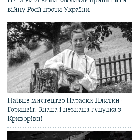
Папа Римський закликав припинити
війну Росії проти України
Наївне мистецтво Параски Плитки-
Горицвіт. Знана і незнана гуцулка з
Криворівні