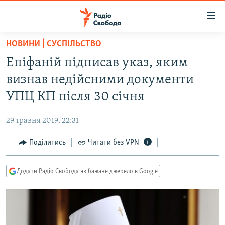
Доступність
посилання
Перейти
НОВИНИ | СУСПІЛЬСТВО
до
РАДІО СВОБОДА – 70 РОКІВ
Епіфаній підписав указ, яким
основного
ВСЕ ЗА ДОБУ
матеріалу
визнав недійсними документи
СТАТТІ
Перейти
УПЦ КП після 30 січня
до
ВІЙНА
ПОЛІТИКА
основної
29 травня 2019, 22:31
РОСІЙСЬКА «ФІЛЬТРАЦІЯ»
ЕКОНОМІКА
навігації
Перейти
Поділитись
Читати без VPN
ДОНБАС.РЕАЛІЇ
СУСПІЛЬСТВО
до
КРИМ.РЕАЛІЇ
КУЛЬТУРА
пошуку
Додати Радіо Свобода як бажане джерело в Google
ТИ ЯК?
СПОРТ
СХЕМИ
УКРАЇНА
КИТАЙ.ВИКЛИКИ
СВІТ