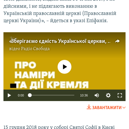
Усі сайти RFE/RL
дійсними, і не підлягають виконанню в
Українській православній церкві (Православній
церкві України)», – йдеться в указі Епіфанія.
«Зберігаємо єдність Української церкви, незважаючи на різні думки» – ексклюзивне інтерв’ю патріарха Філарета
відео
Радіо Свобода
No media source currently available
0:00
10:36
ЗАВАНТАЖИТИ
15 грудня 2018 року у соборі Святої Софії в Києві