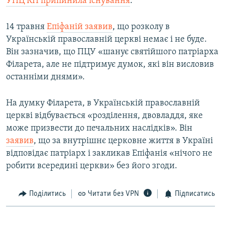
УПЦ КП припинила існування
.
14 травня
Епіфаній заявив
, що розколу в
Українській православній церкві немає і не буде.
Він зазначив, що ПЦУ «шанує святійшого патріарха
Філарета, але не підтримує думок, які він висловив
останніми днями».
На думку Філарета, в Українській православній
церкві відбувається «розділення, двовладдя, яке
може призвести до печальних наслідків». Він
заявив
, що за внутрішнє церковне життя в Україні
відповідає патріарх і закликав Епіфанія «нічого не
робити всередині церкви» без його згоди.
Поділитись
Читати без VPN
Підписатись