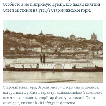
Особисто я не підтримую думку, що палац княгині
Ольги містився на узгір’ї Старокиївської гори.
Старокиївська гора, Верхнє місто – історична місцевість,
пагорб, плато, у Києві. Зараз тут найважливіший комплекс
пам’яток археології, історії, архітектури столиці. Тут, за
легендою, княжив Кий і збудував фортецю