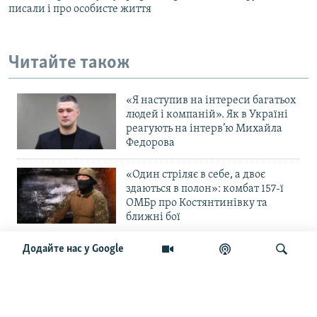
писали і про особисте життя
Читайте також
«Я наступив на інтереси багатьох
людей і компаній». Як в Україні
реагують на інтерв’ю Михайла
Федорова
«Один стріляє в себе, а двоє
здаються в полон»: комбат 157-ї
ОМБр про Костянтинівку та
ближні бої
«Повільне прогризання». Армія
Додайте нас у Google
РФ готується до нового етапу
наступу на Слов’янськ та
Краматорськ?