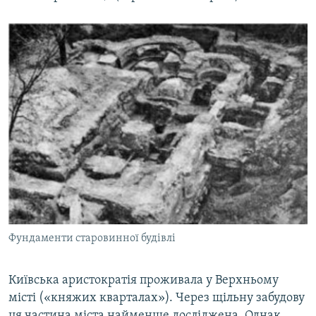
Фундаменти старовинної будівлі
Київська аристократія проживала у Верхньому
місті («княжих кварталах»). Через щільну забудову
ця частина міста найменше досліджена. Однак,