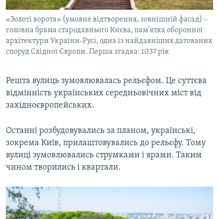
«Золоті ворота» (умовне відтворення, зовнішній фасад) –
головна брама стародавнього Києва, пам'ятка оборонної
архітектури України-Русі, одна із найдавніших датованих
споруд Східної Європи. Перша згадка: 1037 рік
Решта вулиць зумовлювалась рельєфом. Це суттєва
відмінність українських середньовічних міст від
західноєвропейських.
Останні розбудовувались за планом, українські,
зокрема Київ, прилаштовувались до рельєфу. Тому
вулиці зумовлювались струмками і ярами. Таким
чином творились і квартали.