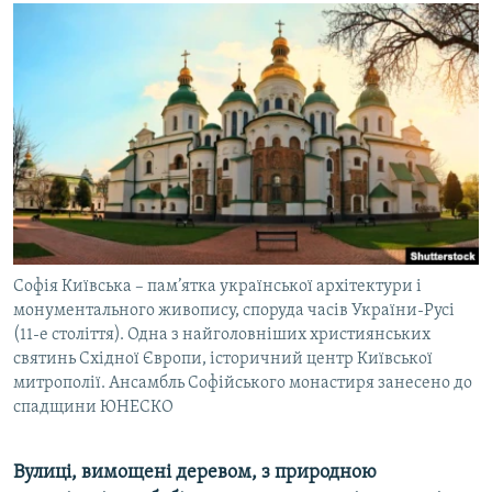
МУЛЬТИМЕДІА
ФОТО
СПЕЦПРОЄКТИ
ПОДКАСТИ
КРИМ РЕАЛІЇ
РУС
УКР
Софія Київська – пам’ятка української архітектури і
КТАТ
монументального живопису, споруда часів України-Русі
(11-е століття). Одна з найголовніших християнських
святинь Східної Європи, історичний центр Київської
ДОЛУЧАЙСЯ!
митрополії. Ансамбль Софійського монастиря занесено до
спадщини ЮНЕСКО
Вулиці, вимощені деревом, з природною