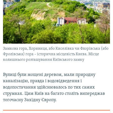
Замкова гора, Хоривиця, або Киселівка чи Флорівська (або
Фролівська) гора – історична місцевість Києва. Місце
колишнього розташування Київського замку
Вулиці були мощені деревом, мали природну
каналізацію, правда і водовідведення і
водопостачання здійснювалось по тих самих
струмках. Цим Київ на багато століть випереджав
тогочасну Західну Європу.