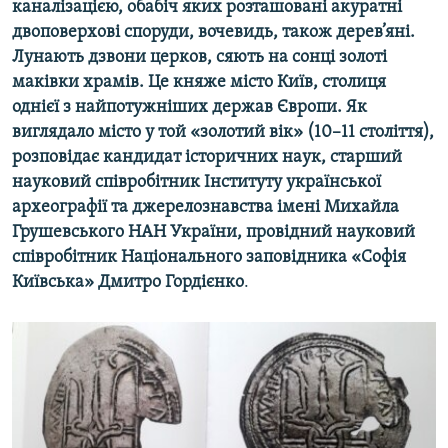
каналізацією, обабіч яких розташовані акуратні
Усі сайти RFE/RL
двоповерхові споруди, вочевидь, також дерев’яні.
Лунають дзвони церков, сяють на сонці золоті
маківки храмів. Це княже місто Київ, столиця
однієї з найпотужніших держав Європи. Як
виглядало місто у той «золотий вік» (10–11 століття),
розповідає кандидат історичних наук, старший
науковий співробітник Інституту української
археографії та джерелознавства імені Михайла
Грушевського НАН України, провідний науковий
співробітник Національного заповідника «Софія
Київська» Дмитро Гордієнко
.