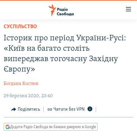
Доступність
посилання
Перейти
СУСПІЛЬСТВО
до
РАДІО СВОБОДА – 70 РОКІВ
Історик про період України-Русі:
основного
ВСЕ ЗА ДОБУ
матеріалу
«Київ на багато століть
СТАТТІ
Перейти
випереджав тогочасну Західну
до
ВІЙНА
ПОЛІТИКА
Європу»
основної
РОСІЙСЬКА «ФІЛЬТРАЦІЯ»
ЕКОНОМІКА
навігації
Богдана Костюк
Перейти
ДОНБАС.РЕАЛІЇ
СУСПІЛЬСТВО
до
29 березня 2020, 23:40
КРИМ.РЕАЛІЇ
КУЛЬТУРА
пошуку
ТИ ЯК?
Поділитись
Читати без VPN
СПОРТ
СХЕМИ
УКРАЇНА
Додати Радіо Свобода як бажане джерело в Google
КИТАЙ.ВИКЛИКИ
СВІТ