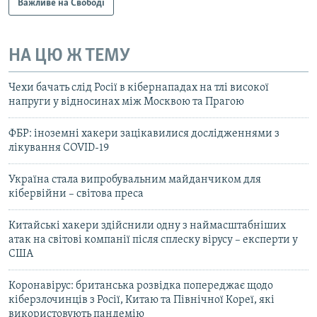
Важливе на Свободі
НА ЦЮ Ж ТЕМУ
Чехи бачать слід Росії в кібернападах на тлі високої
напруги у відносинах між Москвою та Прагою
ФБР: іноземні хакери зацікавилися дослідженнями з
лікування COVID-19
Україна стала випробувальним майданчиком для
кібервійни – світова преса
Китайські хакери здійснили одну з наймасштабніших
атак на світові компанії після сплеску вірусу – експерти у
США
Коронавірус: британська розвідка попереджає щодо
кіберзлочинців з Росії, Китаю та Північної Кореї, які
використовують пандемію