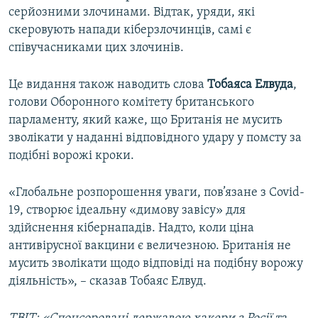
серйозними злочинами. Відтак, уряди, які
скеровують напади кіберзлочинців, самі є
співучасниками цих злочинів.
Це видання також наводить слова
Тобаяса Елвуда
,
голови Оборонного комітету британського
парламенту, який каже, що Британія не мусить
зволікати у наданні відповідного удару у помсту за
подібні ворожі кроки.
«Глобальне розпорошення уваги, пов’язане з Covid-
19, створює ідеальну «димову завісу» для
здійснення кібернападів. Надто, коли ціна
антивірусної вакцини є величезною. Британія не
мусить зволікати щодо відповіді на подібну ворожу
діяльність», – сказав Тобаяс Елвуд.