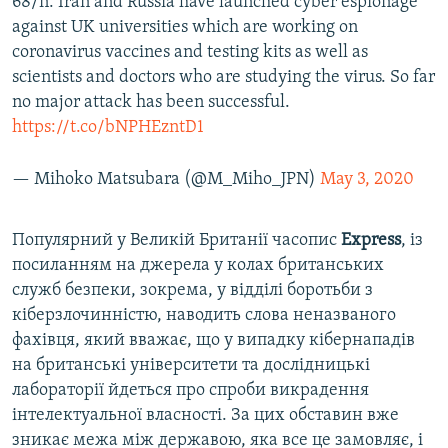
68/n: Iran and Russia have launched cyber espionage
against UK universities which are working on
coronavirus vaccines and testing kits as well as
scientists and doctors who are studying the virus. So far
no major attack has been successful.
https://t.co/bNPHEzntD1
— Mihoko Matsubara (@M_Miho_JPN)
May 3, 2020
Популярний у Великій Британії часопис
Express
, із
посиланням на джерела у колах британських
служб безпеки, зокрема, у відділі боротьби з
кіберзлочинністю, наводить слова неназваного
фахівця, який вважає, що у випадку кібернападів
на британські університети та дослідницькі
лабораторії йдеться про спроби викрадення
інтелектуальної власності. За цих обставин вже
зникає межа між державою, яка все це замовляє, і