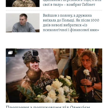
одинаком і перевівся в ТЦК, б’ють
свої в тилу» – комбриг Габінет
Вийшов з полону, а дружина
виїхала до Польщі. Як після 1000
днів неволі вибратися «із
психологічної і фінансової ями»