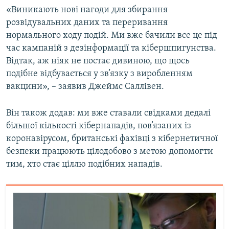
«Виникають нові нагоди для збирання
розвідувальних даних та переривання
нормального ходу подій. Ми вже бачили все це під
час кампаній з дезінформації та кібершпигунства.
Відтак, аж ніяк не постає дивиною, що щось
подібне відбувається у зв’язку з виробленням
вакцини», – заявив Джеймс Саллівен.
Він також додав: ми вже ставали свідками дедалі
більшої кількості кібернападів, пов’язаних із
коронавірусом, британські фахівці з кібернетичної
безпеки працюють цілодобово з метою допомогти
тим, хто стає ціллю подібних нападів.