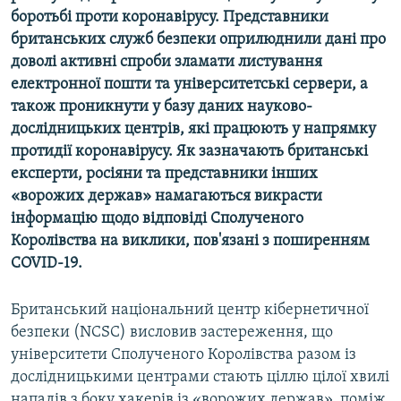
боротьбі проти коронавірусу. Представники
Усі сайти RFE/RL
британських служб безпеки оприлюднили дані про
доволі активні спроби зламати листування
електронної пошти та університетські сервери, а
також проникнути у базу даних науково-
дослідницьких центрів, які працюють у напрямку
протидії коронавірусу. Як зазначають британські
експерти, росіяни та представники інших
«ворожих держав» намагаються викрасти
інформацію щодо відповіді Сполученого
Королівства на виклики, пов'язані з поширенням
COVID-19.
Британський національний центр кібернетичної
безпеки (NCSC) висловив застереження, що
університети Сполученого Королівства разом із
дослідницькими центрами стають ціллю цілої хвилі
нападів з боку хакерів із «ворожих держав», поміж