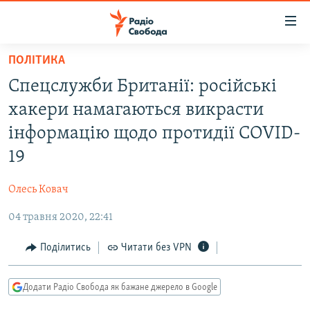
Доступність
посилання
Перейти
ПОЛІТИКА
до
РАДІО СВОБОДА – 70 РОКІВ
Спецслужби Британії: російські
основного
ВСЕ ЗА ДОБУ
матеріалу
хакери намагаються викрасти
СТАТТІ
Перейти
інформацію щодо протидії COVID-
до
ВІЙНА
ПОЛІТИКА
19
основної
РОСІЙСЬКА «ФІЛЬТРАЦІЯ»
ЕКОНОМІКА
навігації
Олесь Ковач
Перейти
ДОНБАС.РЕАЛІЇ
СУСПІЛЬСТВО
до
04 травня 2020, 22:41
КРИМ.РЕАЛІЇ
КУЛЬТУРА
пошуку
ТИ ЯК?
Поділитись
Читати без VPN
СПОРТ
СХЕМИ
УКРАЇНА
Додати Радіо Свобода як бажане джерело в Google
КИТАЙ.ВИКЛИКИ
СВІТ