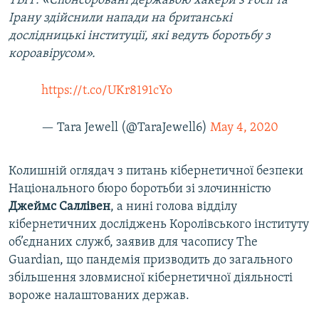
ТВІТ: «Спонсоровані державою хакери з Росії та
Ірану здійснили напади на британські
дослідницькі інституції, які ведуть боротьбу з
короавірусом».
https://t.co/UKr8191cYo
— Tara Jewell (@TaraJewell6)
May 4, 2020
Колишній оглядач з питань кібернетичної безпеки
Національного бюро боротьби зі злочинністю
Джеймс Саллівен
, а нині голова відділу
кібернетичних досліджень Королівського інституту
об’єднаних служб, заявив для часопису The
Guardian, що пандемія призводить до загального
збільшення зловмисної кібернетичної діяльності
вороже налаштованих держав.