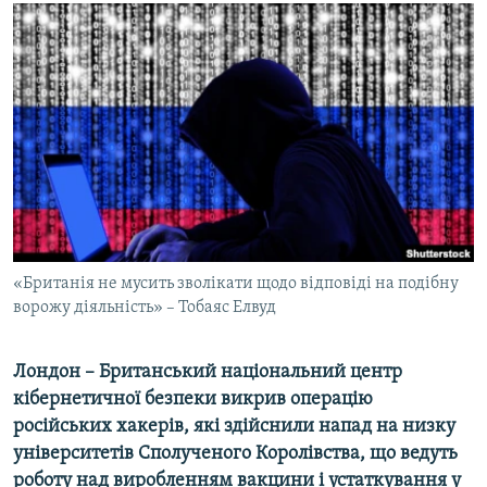
МУЛЬТИМЕДІА
ФОТО
СПЕЦПРОЄКТИ
ПОДКАСТИ
КРИМ РЕАЛІЇ
РУС
УКР
«Британія не мусить зволікати щодо відповіді на подібну
КТАТ
ворожу діяльність» – Тобаяс Елвуд
ДОЛУЧАЙСЯ!
Лондон – Британський національний центр
кібернетичної безпеки викрив операцію
російських хакерів, які здійснили напад на низку
університетів Сполученого Королівства, що ведуть
роботу над виробленням вакцини і устаткування у