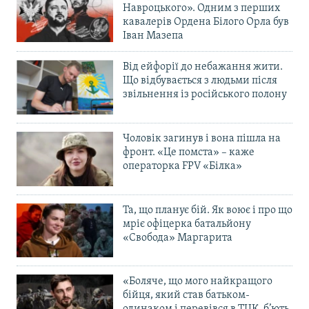
Навроцького». Одним з перших
кавалерів Ордена Білого Орла був
Іван Мазепа
Від ейфорії до небажання жити.
Що відбувається з людьми після
звільнення із російського полону
Чоловік загинув і вона пішла на
фронт. «Це помста» – каже
операторка FPV «Білка»
Та, що планує бій. Як воює і про що
мріє офіцерка батальйону
«Свобода» Маргарита
«Боляче, що мого найкращого
бійця, який став батьком-