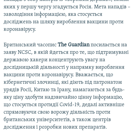
яких у першу чергу згадується Росія. Мета нападів –
заволодіння інформацією, яка стосується
досліджень на шляху вироблення вакцини проти
коронавірусу.
Британський часопис
The Guardian
посилається на
заяву NCSC, в якій йдеться про те, що підтримувані
державою хакери концентрують увагу на
дослідницькій діяльності у напрямку вироблення
вакцини проти коронавірусу. Вважається, що
кібернетичні злочинці, які діють під патронатом
урядів Росії, Китаю та Ірану, намагаються за будь-
яку ціну здобути надзвичайно цінну інформацію,
що стосується протидії Covid-19, дедалі активніше
спрямовуючи свою ворожу діяльність проти
британських університетів, а також центрів
дослідження і розробки нових препаратів.