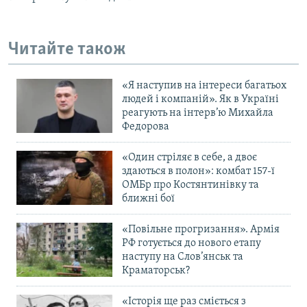
Читайте також
«Я наступив на інтереси багатьох
людей і компаній». Як в Україні
реагують на інтерв’ю Михайла
Федорова
«Один стріляє в себе, а двоє
здаються в полон»: комбат 157-ї
ОМБр про Костянтинівку та
ближні бої
«Повільне прогризання». Армія
РФ готується до нового етапу
наступу на Слов’янськ та
Краматорськ?
«Історія ще раз сміється з