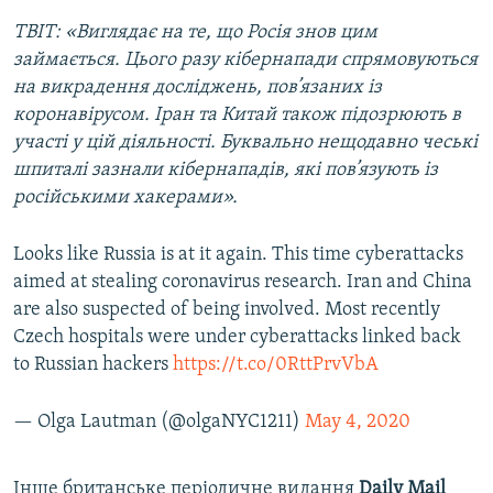
ТВІТ: «Виглядає на те, що Росія знов цим
займається. Цього разу кібернапади спрямовуються
на викрадення досліджень, пов’язаних із
коронавірусом. Іран та Китай також підозрюють в
участі у цій діяльності. Буквально нещодавно чеські
шпиталі зазнали кібернападів, які пов’язують із
російськими хакерами».
Looks like Russia is at it again. This time cyberattacks
aimed at stealing coronavirus research. Iran and China
are also suspected of being involved. Most recently
Czech hospitals were under cyberattacks linked back
to Russian hackers
https://t.co/0RttPrvVbA
— Olga Lautman (@olgaNYC1211)
May 4, 2020
Інше британське періодичне видання
Daily Mail