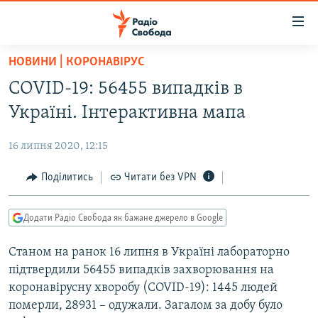
Доступність
посилання
Перейти
НОВИНИ | КОРОНАВІРУС
до
РАДІО СВОБОДА – 70 РОКІВ
COVID-19: 56455 випадків в
основного
ВСЕ ЗА ДОБУ
матеріалу
Україні. Інтерактивна мапа
СТАТТІ
Перейти
до
16 липня 2020, 12:15
ВІЙНА
ПОЛІТИКА
основної
РОСІЙСЬКА «ФІЛЬТРАЦІЯ»
Поділитись
Читати без VPN
ЕКОНОМІКА
навігації
Перейти
ДОНБАС.РЕАЛІЇ
СУСПІЛЬСТВО
до
Додати Радіо Свобода як бажане джерело в Google
КРИМ.РЕАЛІЇ
КУЛЬТУРА
пошуку
Станом на ранок 16 липня в Україні лабораторно
ТИ ЯК?
СПОРТ
підтвердили 56455 випадків захворювання на
СХЕМИ
УКРАЇНА
коронавірусну хворобу (COVID-19): 1445 людей
померли, 28931 – одужали. Загалом за добу було
КИТАЙ.ВИКЛИКИ
СВІТ