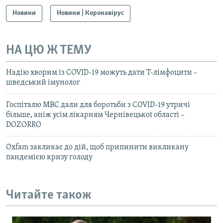
Усі сайти RFE/RL
Новини
Новини | Коронавірус
НА ЦЮ Ж ТЕМУ
Надію хворим із COVID-19 можуть дати Т-лімфоцити –
шведський імунолог
Госпіталю МВС дали для боротьби з COVID-19 утричі
більше, аніж усім лікарням Чернівецької області –
DOZORRO
Oxfam закликає до дій, щоб припинити викликану
пандемією кризу голоду
Читайте також