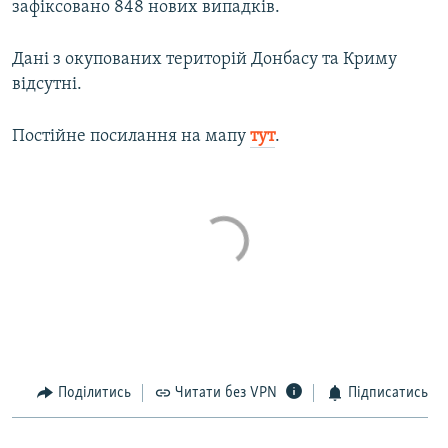
зафіксовано 848 нових випадків.
МУЛЬТИМЕДІА
ФОТО
Дані з окупованих територій Донбасу та Криму
відсутні.
СПЕЦПРОЄКТИ
ПОДКАСТИ
Постійне посилання на мапу
тут
.
КРИМ РЕАЛІЇ
РУС
УКР
КТАТ
ДОЛУЧАЙСЯ!
Поділитись
Читати без VPN
Підписатись