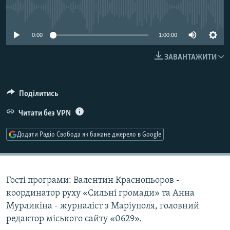
МУЛЬТИМЕДІА
No media source currently available
ФОТО
0:00
1:00:00
СПЕЦПРОЄКТИ
ЗАВАНТАЖИТИ
ПОДКАСТИ
КРИМ РЕАЛІЇ
Поділитись
РУС
Читати без VPN
УКР
Додати Радіо Свобода як бажане джерело в Google
КТАТ
ДОЛУЧАЙСЯ!
Гості програми: Валентин Краснопьоров -
координатор руху «Сильні громади» та Анна
Мурликіна - журналіст з Маріуполя, головний
редактор міського сайту «0629».