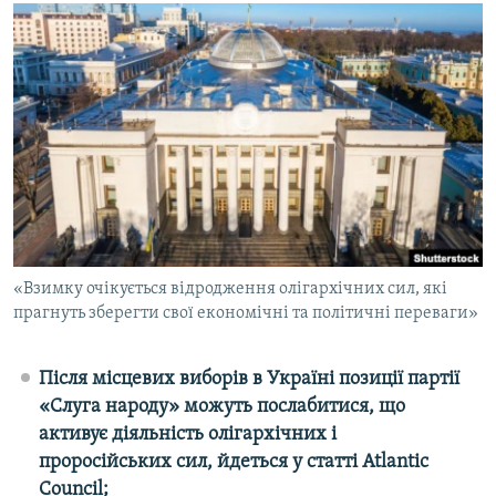
КИТАЙ.ВИКЛИКИ
МУЛЬТИМЕДІА
ФОТО
СПЕЦПРОЄКТИ
ПОДКАСТИ
КРИМ РЕАЛІЇ
РУС
«Взимку очікується відродження олігархічних сил, які
УКР
прагнуть зберегти свої економічні та політичні переваги»
КТАТ
Після місцевих виборів в Україні позиції партії
«Слуга народу» можуть послабитися, що
ДОЛУЧАЙСЯ!
активує діяльність олігархічних і
проросійських сил, йдеться у статті Atlantic
Council
;