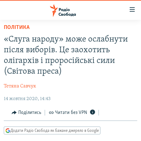
Доступність
посилання
Перейти
ПОЛІТИКА
до
РАДІО СВОБОДА – 70 РОКІВ
«Слуга народу» може ослабнути
основного
ВСЕ ЗА ДОБУ
матеріалу
після виборів. Це заохотить
СТАТТІ
Перейти
олігархів і проросійські сили
до
ВІЙНА
ПОЛІТИКА
(Світова преса)
основної
РОСІЙСЬКА «ФІЛЬТРАЦІЯ»
ЕКОНОМІКА
навігації
​Тетяна Савчук
Перейти
ДОНБАС.РЕАЛІЇ
СУСПІЛЬСТВО
до
14 жовтня 2020, 14:43
КРИМ.РЕАЛІЇ
КУЛЬТУРА
пошуку
ТИ ЯК?
Поділитись
Читати без VPN
СПОРТ
СХЕМИ
УКРАЇНА
Додати Радіо Свобода як бажане джерело в Google
ПРИАЗОВ’Я
СВІТ