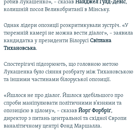
робив Лукашенко», – сказав
Найджел Гулд-Девіс
,
колишній посол Великобританії в Мінську.
Однак лідери опозиції розкритикували зустріч. «У
тюремній камері не можна вести діалог», – заявила
кандидатка у президенти Білорусі
Світлана
Тихановська
.
Спостерігачі підозрюють, що головною метою
Лукашенка було сіяння розбрату між Тихановською
та іншими частинами білоруської опозиції.
«Йшлося не про діалог. Йшлося здебільшого про
спроби маніпулювати політичними в’язнями та
опозицією в цілому», – сказав
Йорґ Форбріґ
,
директор з питань центральної та східної Європи
ваналітичному центрі Фонд Маршалла.