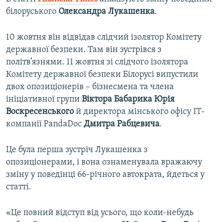
білоруського
Олександра Лукашенка
.
10 жовтня він відвідав слідчий ізолятор Комітету
державної безпеки. Там він зустрівся з
політв’язнями. 11 жовтня зі слідчого ізолятора
Комітету державної безпеки Білорусі випустили
двох опозиціонерів – бізнесмена та члена
ініціативної групи
Віктора Бабарика
Юрія
Воскресенського
й директора мінського офісу IT-
компанії PandaDoc
Дмитра Рабцевича
.
Це була перша зустріч Лукашенка з
опозиціонерами, і вона ознаменувала вражаючу
зміну у поведінці 66-річного автократа, йдеться у
статті.
«Це повний відступ від усього, що коли-небудь