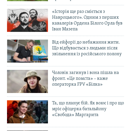
«Історія ще раз сміється з
Навроцького». Одним з перших
кавалерів Ордена Білого Орла був
Іван Мазепа
Від ейфорії до небажання жити.
Що відбувається з людьми після
звільнення із російського полону
Чоловік загинув і вона пішла на
фронт. «Це помста» – каже
операторка FPV «Білка»
Та, що планує бій. Як воює і про що
мріє офіцерка батальйону
«Свобода» Маргарита