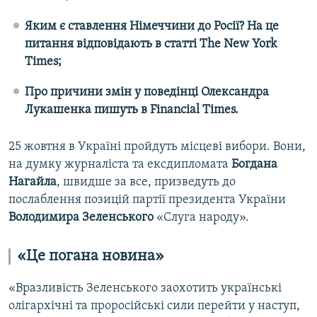
Яким є ставлення Німеччини до Росії? На це
Усі сайти RFE/RL
питання відповідають в статті The
New
York
Times
;
Про причини змін у поведінці Олександра
Лукашенка пишуть в Financial
Times
.
25 жовтня в Україні пройдуть місцеві вибори. Вони,
на думку журналіста та ексдипломата
Богдана
Нагайла
, швидше за все, призведуть до
послаблення позицій партії президента України
Володимира Зеленського
«Слуга народу».
«Це погана новина»
«Вразливість Зеленського заохотить українські
олігархічні та проросійські сили перейти у наступ,