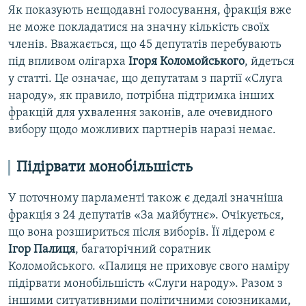
Як показують нещодавні голосування, фракція вже
не може покладатися на значну кількість своїх
членів. Вважається, що 45 депутатів перебувають
під впливом олігарха
Ігоря Коломойського
, йдеться
у статті. Це означає, що депутатам з партії «Слуга
народу», як правило, потрібна підтримка інших
фракцій для ухвалення законів, але очевидного
вибору щодо можливих партнерів наразі немає.
Підірвати монобільшість
У поточному парламенті також є дедалі значніша
фракція з 24 депутатів «За майбутнє». Очікується,
що вона розшириться після виборів. Її лідером є
Ігор Палиця
, багаторічний соратник
Коломойського. «Палиця не приховує свого наміру
підірвати монобільшість «Слуги народу». Разом з
іншими ситуативними політичними союзниками,