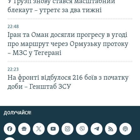
У Грузії знову стався масштабний
блекаут – утретє за два тижні
22:48
Іран та Оман досягли прогресу в угоді
про маршрут через Ормузьку протоку
– МЗС у Тегерані
22:23
На фронті відбулося 216 боїв з початку
доби – Генштаб ЗСУ
ДОЛУЧАЙСЯ!