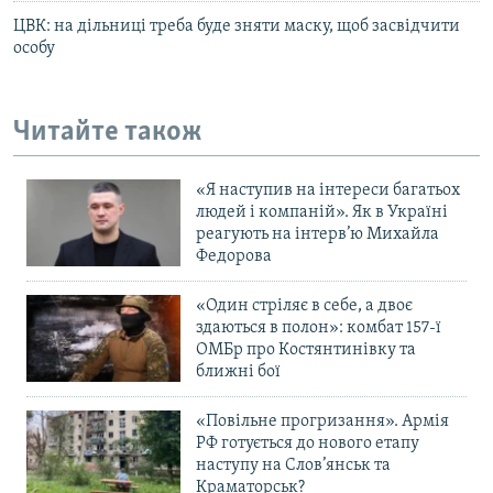
ЦВК: на дільниці треба буде зняти маску, щоб засвідчити
особу
Читайте також
«Я наступив на інтереси багатьох
людей і компаній». Як в Україні
реагують на інтерв’ю Михайла
Федорова
«Один стріляє в себе, а двоє
здаються в полон»: комбат 157-ї
ОМБр про Костянтинівку та
ближні бої
«Повільне прогризання». Армія
РФ готується до нового етапу
наступу на Слов’янськ та
Краматорськ?