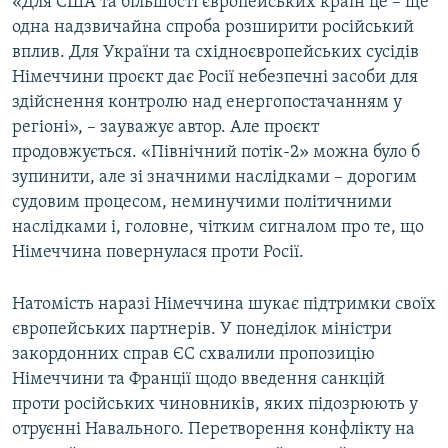
«Для США та більшості європейських країн це – ще
одна надзвичайна спроба розширити російський
вплив. Для України та східноєвропейських сусідів
Німеччини проєкт дає Росії небезпечні засоби для
здійснення контролю над енергопостачанням у
регіоні», – зауважує автор. Але проєкт
продовжується. «Північний потік-2» можна було б
зупинити, але зі значними наслідками – дорогим
судовим процесом, неминучими політичними
наслідками і, головне, чітким сигналом про те, що
Німеччина повернулася проти Росії.
Натомість наразі Німеччина шукає підтримки своїх
європейських партнерів. У понеділок міністри
закордонних справ ЄС схвалили пропозицію
Німеччини та Франції щодо введення санкцій
проти російських чиновників, яких підозрюють у
отруєнні Навального. Перетворення конфлікту на