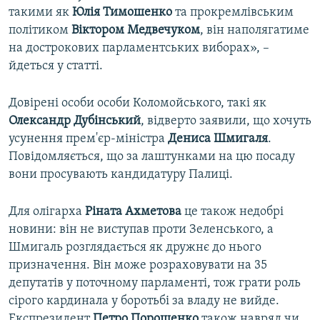
такими як
Юлія Тимошенко
та прокремлівським
політиком
Віктором Медвечуком
, він наполягатиме
на дострокових парламентських виборах», –
йдеться у статті.
Довірені особи особи Коломойського, такі як
Олександр Дубінський
, відверто заявили, що хочуть
усунення прем'єр-міністра
Дениса Шмигаля
.
Повідомляється, що за лаштунками на цю посаду
вони просувають кандидатуру Палиці.
Для олігарха
Ріната Ахметова
це також недобрі
новини: він не виступав проти Зеленського, а
Шмигаль розглядається як дружнє до нього
призначення. Він може розраховувати на 35
депутатів у поточному парламенті, тож грати роль
сірого кардинала у боротьбі за владу не вийде.
Експрезидент
Петро Порошенко
також навряд чи