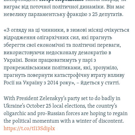
виграє від поточної політичної динаміки. Він має
невелику парламентську фракцію з 25 депутатів.
«З огляду на ці чинники, в зимові місяці очікується
відродження олігархічних сил, які прагнуть
зберегти свої економічні та політичні переваги,
використовуючи недосконалу демократію в
Україні. Вони працюватимуть у парі з
прокремлівськими політиками, які, зрозуміло,
прагнуть повернути катастрофічну втрату впливу
Росії на Україну з 2014 року», – йдеться у статті.
With President Zelenskyy’s party set to do badly in
Ukraine’s October 25 local elections, the country’s
oligarchic and pro-Russian forces are hoping to regain
the political momentum with a winter of discontent.
https://t.co/tI13Sdiplx