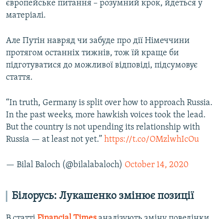
європейське питання – розумний крок, йдеться у
матеріалі.
Але Путін навряд чи забуде про дії Німеччини
протягом останніх тижнів, тож їй краще би
підготуватися до можливої відповіді, підсумовує
стаття.
“In truth, Germany is split over how to approach Russia.
In the past weeks, more hawkish voices took the lead.
But the country is not upending its relationship with
Russia — at least not yet.”
https://t.co/OMzlwhIcOu
— Bilal Baloch (@bilalabaloch)
October 14, 2020
Білорусь: Лукашенко змінює позиції
В статті
Financial Times
аналізують зміну поведінки