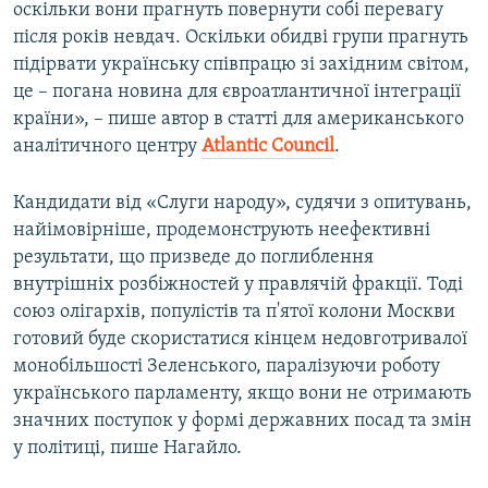
оскільки вони прагнуть повернути собі перевагу
після років невдач. Оскільки обидві групи прагнуть
підірвати українську співпрацю зі західним світом,
це – погана новина для євроатлантичної інтеграції
країни», – пише автор в статті для американського
аналітичного центру
Atlantic Council
.
Кандидати від «Слуги народу», судячи з опитувань,
найімовірніше, продемонструють неефективні
результати, що призведе до поглиблення
внутрішніх розбіжностей у правлячій фракції. Тоді
союз олігархів, популістів та п'ятої колони Москви
готовий буде скористатися кінцем недовготривалої
монобільшості Зеленського, паралізуючи роботу
українського парламенту, якщо вони не отримають
значних поступок у формі державних посад та змін
у політиці, пише Нагайло.