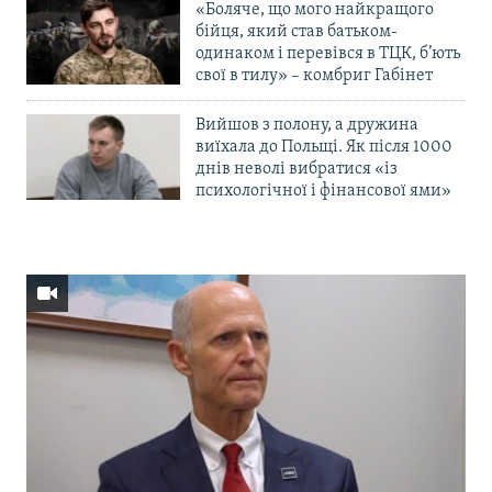
«Боляче, що мого найкращого
бійця, який став батьком-
одинаком і перевівся в ТЦК, б’ють
свої в тилу» – комбриг Габінет
Вийшов з полону, а дружина
виїхала до Польщі. Як після 1000
днів неволі вибратися «із
психологічної і фінансової ями»