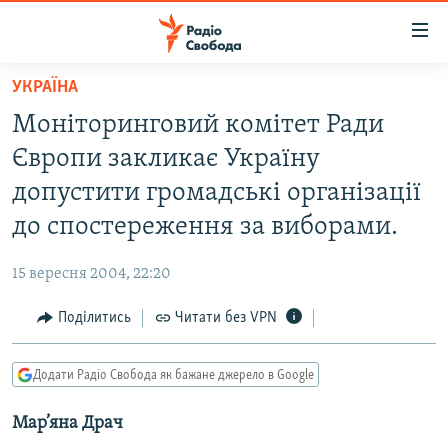
Доступність
посилання
Перейти
УКРАЇНА
до
РАДІО СВОБОДА – 70 РОКІВ
Моніторинговий комітет Ради
основного
ВСЕ ЗА ДОБУ
матеріалу
Європи закликає Україну
СТАТТІ
Перейти
допустити громадські організації
до
ВІЙНА
ПОЛІТИКА
до спостереження за виборами.
основної
РОСІЙСЬКА «ФІЛЬТРАЦІЯ»
ЕКОНОМІКА
навігації
15 вересня 2004, 22:20
Перейти
ДОНБАС.РЕАЛІЇ
СУСПІЛЬСТВО
до
Поділитись
Читати без VPN
КРИМ.РЕАЛІЇ
КУЛЬТУРА
пошуку
ТИ ЯК?
СПОРТ
Додати Радіо Свобода як бажане джерело в Google
СХЕМИ
УКРАЇНА
Мар’яна Драч
КИТАЙ.ВИКЛИКИ
СВІТ