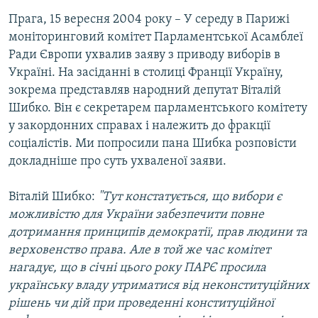
МУЛЬТИМЕДІА
Прага, 15 вересня 2004 року – У середу в Парижі
моніторинговий комітет Парламентської Асамблеї
ФОТО
Ради Європи ухвалив заяву з приводу виборів в
СПЕЦПРОЄКТИ
Україні. На засіданні в столиці Франції Україну,
ПОДКАСТИ
зокрема представляв народний депутат Віталій
Шибко. Він є секретарем парламентського комітету
у закордонних справах і належить до фракції
КРИМ РЕАЛІЇ
соціалістів. Ми попросили пана Шибка розповісти
РУС
докладніше про суть ухваленої заяви.
УКР
Віталій Шибко:
"Тут констатується, що вибори є
КТАТ
можливістю для України забезпечити повне
дотримання принципів демократії, прав людини та
ДОЛУЧАЙСЯ!
верховенство права. Але в той же час комітет
нагадує, що в січні цього року ПАРЄ просила
українську владу утриматися від неконституційних
рішень чи дій при проведенні конституційної