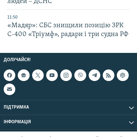
людей – ДСНС
11:50
«Мадяр»: СБС знищили позицію ЗРК
С-400 «Тріумф», радари і три судна РФ
ДОЛУЧАЙСЯ!
ПІДТРИМКА
ІНФОРМАЦІЯ