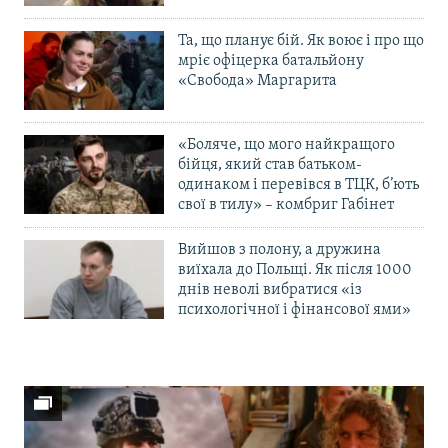
Та, що планує бій. Як воює і про що
мріє офіцерка батальйону
«Свобода» Маргарита
«Боляче, що мого найкращого
бійця, який став батьком-
одинаком і перевівся в ТЦК, б’ють
свої в тилу» – комбриг Габінет
Вийшов з полону, а дружина
виїхала до Польщі. Як після 1000
днів неволі вибратися «із
психологічної і фінансової ями»