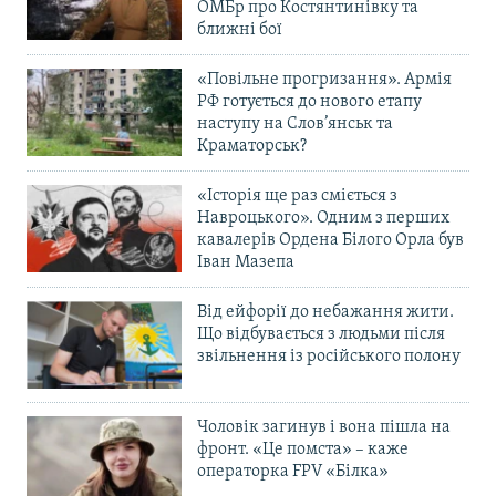
ОМБр про Костянтинівку та
ближні бої
«Повільне прогризання». Армія
РФ готується до нового етапу
наступу на Слов’янськ та
Краматорськ?
«Історія ще раз сміється з
Навроцького». Одним з перших
кавалерів Ордена Білого Орла був
Іван Мазепа
Від ейфорії до небажання жити.
Що відбувається з людьми після
звільнення із російського полону
Чоловік загинув і вона пішла на
фронт. «Це помста» – каже
операторка FPV «Білка»