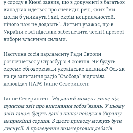
у середу в Києві заявив, що в документі в багатьох
випадках йдеться про очевидні речі, яких "ми
могли б уникнути і які, окрім неприємностей,
нічого нам не додають". Литвин уважає, що в
України є всі підстави забезпечити чесні і прозорі
вибори власними силами.
Наступна сесія парламенту Ради Європи
розпочнеться у Страсбурзі 4 жовтня. Чи будуть
окремо обговорювати українське питання? Ось як
на це запитання радіо “Свобода” відповіла
доповідач ПАРЄ Ганне Северинсен:
Ганне Северинсен:
"На даний момент лише під
пунктом звіт про виконання зобов"язань. У цьому
звіті також будуть дані з нашої поїздки в Україну
наприкінці серпня. З цього приводу можуть бути
дискусії. А проведення позачергових дебатів