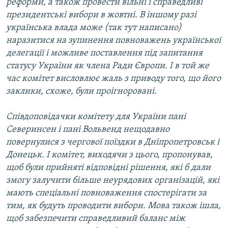
реформи, а також провести вільні і справедливі
Усі сайти RFE/RL
президентські вибори в жовтні. В іншому разі
українська влада може (так тут написано)
наразитися на зупинення повноважень української
делегації і можливе поставлення під запитання
статусу України як члена Ради Європи. І в той же
час комітет висловлює жаль з приводу того, що його
заклики, схоже, були проігноровані.
Співдоповідачки комітету для України пані
Северинсен і пані Вольвенд нещодавно
повернулися з чергової поїздки в Дніпропетровськ і
Донецьк. І комітет, виходячи з цього, пропонував,
щоб були прийняті відповідні рішення, які б дали
змогу залучити більше неурядових організацій, які
мають спеціальні повноваження спостерігати за
тим, як будуть проводити вибори. Мова також ішла,
щоб забезпечити справедливий баланс між