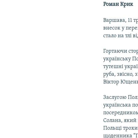
МУЛЬТИМЕДІА
Роман Крик
ФОТО
Варшава, 11 т
СПЕЦПРОЄКТИ
внесок у пер
ПОДКАСТИ
стало на тлі 
Гортаючи сто
українську П
тутешні украї
руба, звісно,
Віктор Ющенко
Заслугою Пол
українська п
посередником 
Солана, який 
Польщі трохи 
щоденника “Ґ