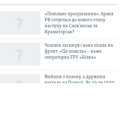
«Повільне прогризання». Армія
РФ готується до нового етапу
наступу на Слов’янськ та
Краматорськ?
Чоловік загинув і вона пішла на
фронт. «Це помста» – каже
операторка FPV «Білка»
Вийшов з полону, а дружина
виїхала до Польщі. Як після 1000
днів неволі вибратися «із
психологічної і фінансової ями»