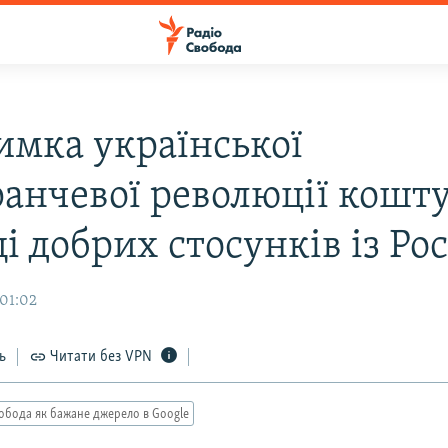
имка української
анчевої революції кошт
 добрих стосунків із Рос
 01:02
ь
Читати без VPN
обода як бажане джерело в Google