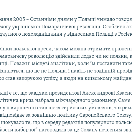
равня 2005 – Останніми днями у Польщі чимало говорят
емогу української Помаранчевої революції. Особливо а
відчутного похолоднішання у відносинах Польщі з Росіє
рінки польської преси, часом можна отримати вражен
омаранчеву революцію здійснили ледве чи не поляки, 
нці. Поважні місцеві аналітики, коли їм поставити так
 зізнаються, що це не Польща і навіть не тодішній прові
 став запорукою успіху, а люди на київському майдан
ьщі є те, що завдяки президентові Александрові Квасн
олітична криза набрала міжнародного резонансу. Саме 
у її вирішенні став після серйозних умовлянь, зокрема
відповідає за зовнішню політику Європейського Союзу.
шокувало те, що в середу редакція популярного польсь
азети виборчої” нагородила за це Солану почесним зв