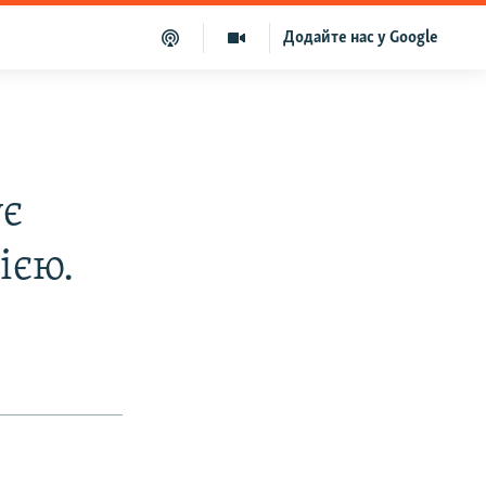
Додайте нас у Google
ує
ією.