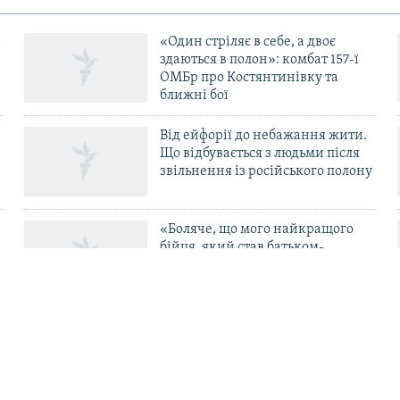
«Один стріляє в себе, а двоє
здаються в полон»: комбат 157-ї
ОМБр про Костянтинівку та
ближні бої
Від ейфорії до небажання жити.
Що відбувається з людьми після
в
звільнення із російського полону
«Боляче, що мого найкращого
бійця, який став батьком-
одинаком і перевівся в ТЦК, б’ють
свої в тилу» – комбриг Габінет