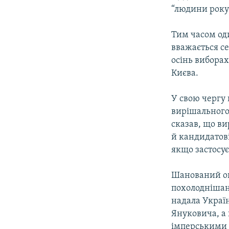
“людини року
Тим часом оди
вважається с
осінь виборах
Києва.
У свою чергу
вирішального 
сказав, що ви
й кандидатові
якщо застосує
Шанований ог
похолоднішанн
надала Украї
Януковича, а 
імперськими 