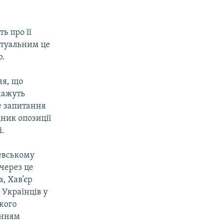
ь про її
ктуальним це
ю.
ня, що
кажуть
е запитання
дник опозиції
і.
евському
через це
, Хав’єр
 Українців у
кого
анням