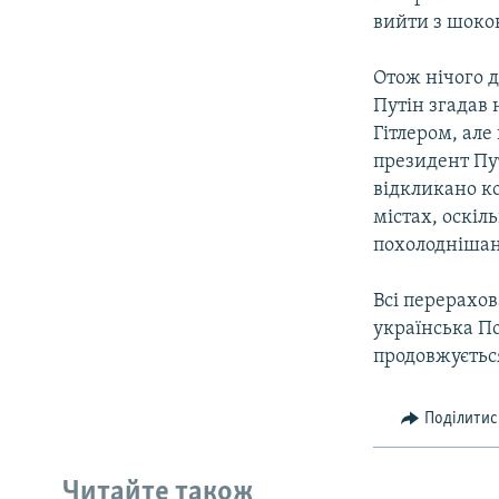
вийти з шоков
Отож нічого д
Путін згадав 
Гітлером, але
президент Пут
відкликано ко
містах, оскі
похолоднішан
Всі перерахов
українська П
продовжується
Поділитис
КРИМ РЕАЛІЇ
РУС
Читайте також