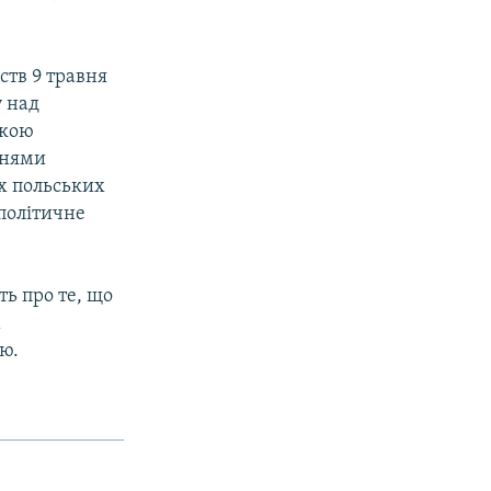
ств 9 травня
у над
нкою
днями
ох польських
політичне
ть про те, що
м
єю.