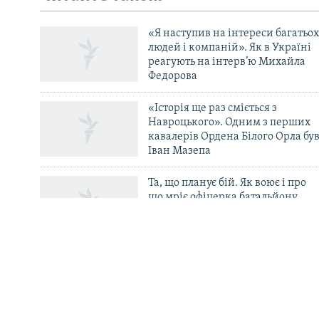
УКР
КТАТ
«Я наступив на інтереси багатьох
людей і компаній». Як в Україні
реагують на інтерв’ю Михайла
ДОЛУЧАЙСЯ!
Федорова
«Історія ще раз сміється з
Навроцького». Одним з перших
кавалерів Ордена Білого Орла бу
Іван Мазепа
Усі сайти RFE/RL
Та, що планує бій. Як воює і про
що мріє офіцерка батальйону
«Свобода» Маргарита