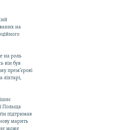
кий
ваних на
люційного
е на роль
ь він був
ому прем’єрові
 ліхтарі,
нішнє
ої Польща
тін підтримав
знову марить
 не може