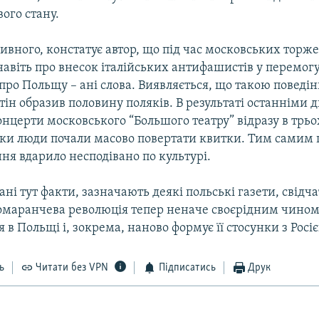
ого стану.
ивного, констатує автор, що під час московських торже
навіть про внесок італійських антифашистів у перемог
 про Польщу – ані слова. Виявляється, що такою поведі
ін образив половину поляків. В результаті останніми 
нцерти московського “Большого театру” відразу в трь
льки люди почали масово повертати квитки. Тим самим 
ня вдарило несподівано по культурі.
ані тут факти, зазначають деякі польські газети, свідча
омаранчева революція тепер неначе своєрідним чино
 в Польщі і, зокрема, наново формує її стосунки з Росі
ь
Читати без VPN
Підписатись
Друк