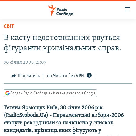
Доступність
посилання
Перейти
СВІТ
до
РАДІО СВОБОДА – 70 РОКІВ
В касту недоторканних рвуться
основного
ВСЕ ЗА ДОБУ
матеріалу
фігуранти кримінальних справ.
СТАТТІ
Перейти
до
30 січня 2006, 21:07
ВІЙНА
ПОЛІТИКА
основної
РОСІЙСЬКА «ФІЛЬТРАЦІЯ»
Поділитись
Читати без VPN
ЕКОНОМІКА
навігації
Перейти
ДОНБАС.РЕАЛІЇ
СУСПІЛЬСТВО
до
Додати Радіо Свобода як бажане джерело в Google
КРИМ.РЕАЛІЇ
КУЛЬТУРА
пошуку
Тетяна Ярмощук Київ, 30 січня 2006 рік
ТИ ЯК?
СПОРТ
(RadioSvoboda.Ua) - Парламентські вибори-2006
СХЕМИ
УКРАЇНА
стануть рекордними за наявністю у списках
кандидатів, прізвища яких фігурують у
КИТАЙ.ВИКЛИКИ
СВІТ