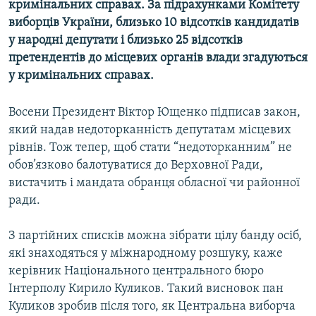
кримінальних справах. За підрахунками Комітету
МУЛЬТИМЕДІА
виборців України, близько 10 відсотків кандидатів
ФОТО
у народні депутати і близько 25 відсотків
претендентів до місцевих органів влади згадуються
СПЕЦПРОЄКТИ
у кримінальних справах.
ПОДКАСТИ
Восени Президент Віктор Ющенко підписав закон,
КРИМ РЕАЛІЇ
який надав недоторканність депутатам місцевих
РУС
рівнів. Тож тепер, щоб стати “недоторканним” не
обов’язково балотуватися до Верховної Ради,
УКР
вистачить і мандата обранця обласної чи районної
КТАТ
ради.
ДОЛУЧАЙСЯ!
З партійних списків можна зібрати цілу банду осіб,
які знаходяться у міжнародному розшуку, каже
керівник Національного центрального бюро
Інтерполу Кирило Куликов. Такий висновок пан
Куликов зробив після того, як Центральна виборча