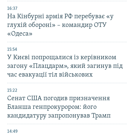
16:37
На Кінбурні армія РФ перебуває «у
глухій обороні» – командир ОТУ
«Одеса»
15:54
У Києві попрощалися із керівником
загону «Плацдарм», який загинув під
час евакуації тіл військових
15:22
Сенат США погодив призначення
Бланша генпрокурором: його
кандидатуру запропонував Трамп
14:49