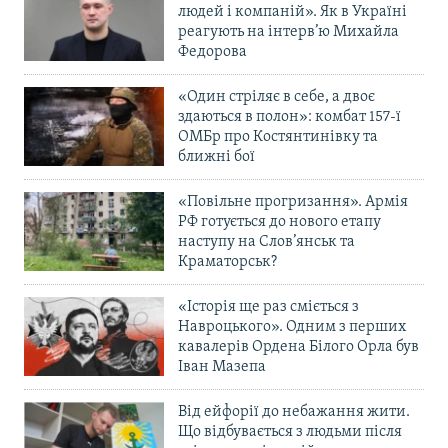
людей і компаній». Як в Україні
реагують на інтерв’ю Михайла
Федорова
«Один стріляє в себе, а двоє
здаються в полон»: комбат 157-ї
ОМБр про Костянтинівку та
ближні бої
«Повільне прогризання». Армія
РФ готується до нового етапу
наступу на Слов’янськ та
Краматорськ?
«Історія ще раз сміється з
Навроцького». Одним з перших
кавалерів Ордена Білого Орла був
Іван Мазепа
Від ейфорії до небажання жити.
Що відбувається з людьми після