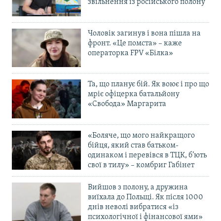
звільнення із російського полону
Чоловік загинув і вона пішла на
фронт. «Це помста» – каже
операторка FPV «Білка»
Та, що планує бій. Як воює і про що
мріє офіцерка батальйону
«Свобода» Маргарита
«Боляче, що мого найкращого
бійця, який став батьком-
одинаком і перевівся в ТЦК, б’ють
свої в тилу» – комбриг Габінет
Вийшов з полону, а дружина
виїхала до Польщі. Як після 1000
днів неволі вибратися «із
психологічної і фінансової ями»