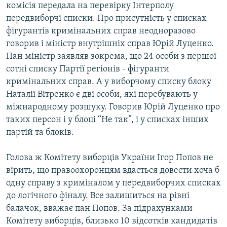
комісія передала на перевірку Інтерполу
Усі сайти RFE/RL
передвиборчі списки. Про присутність у списках
фігурантів кримінальних справ неодноразово
говорив і міністр внутрішніх справ Юрій Луценко.
Пан міністр заявляв зокрема, що 24 особи з першої
сотні списку Партії регіонів - фігуранти
кримінальних справ. А у виборчому списку блоку
Наталії Вітренко є дві особи, які перебувають у
міжнародному розшуку. Говорив Юрій Луценко про
таких персон і у блоці “Не так”, і у списках інших
партій та блоків.
Голова ж Комітету виборців України Ігор Попов не
вірить, що правоохоронцям вдасться довести хоча б
одну справу з криміналом у передвиборчих списках
до логічного фіналу. Все залишиться на рівні
балачок, вважає пан Попов. За підрахунками
Комітету виборців, близько 10 відсотків кандидатів