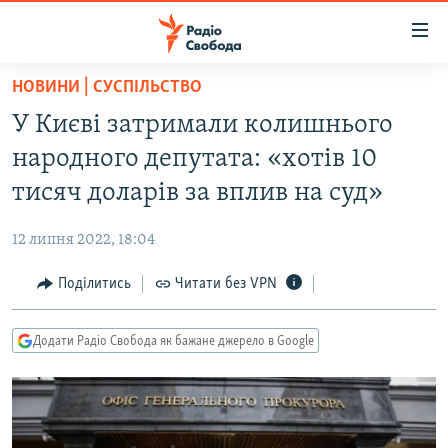
Доступність
посилання
Перейти
НОВИНИ | СУСПІЛЬСТВО
до
РАДІО СВОБОДА – 70 РОКІВ
У Києві затримали колишнього
основного
ВСЕ ЗА ДОБУ
матеріалу
народного депутата: «хотів 10
СТАТТІ
Перейти
тисяч доларів за вплив на суд»
до
ВІЙНА
ПОЛІТИКА
основної
12 липня 2022, 18:04
РОСІЙСЬКА «ФІЛЬТРАЦІЯ»
ЕКОНОМІКА
навігації
Перейти
Поділитись
Читати без VPN
ДОНБАС.РЕАЛІЇ
СУСПІЛЬСТВО
до
КРИМ.РЕАЛІЇ
КУЛЬТУРА
пошуку
Додати Радіо Свобода як бажане джерело в Google
ТИ ЯК?
СПОРТ
СХЕМИ
УКРАЇНА
КИТАЙ.ВИКЛИКИ
СВІТ