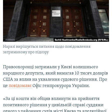
МУЛЬТИМЕДІА
ФОТО
СПЕЦПРОЄКТИ
ПОДКАСТИ
КРИМ РЕАЛІЇ
Наразі вирішується питання щодо повідомлення
РУС
затриманому про підозру
УКР
Правоохоронці затримали у Києві колишнього
КТАТ
народного депутата, який вимагав 10 тисяч доларів
США за вплив на ухвалення судового рішення. Про
ДОЛУЧАЙСЯ!
це
повідомляє
Офіс генпрокурора України.
«За ці кошти він обіцяв вплинути на прийняття
позитивного рішення у цивільній справі суддями
одного з районних судів місті Києва та апеляційної