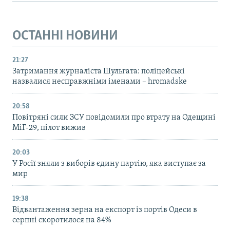
ОСТАННІ НОВИНИ
21:27
Затримання журналіста Шульгата: поліцейські
назвалися несправжніми іменами – hromadske
20:58
Повітряні сили ЗСУ повідомили про втрату на Одещині
МіГ-29, пілот вижив
20:03
У Росії зняли з виборів єдину партію, яка виступає за
мир
19:38
Відвантаження зерна на експорт із портів Одеси в
серпні скоротилося на 84%