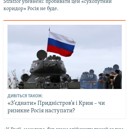
Stratfor упевнені: пробивати цей «сухопутний
коридор» Росія не буде.
ДИВІТЬСЯ ТАКОЖ:
«З’єднати» Придністров’я і Крим – чи
ризикне Росія наступати?