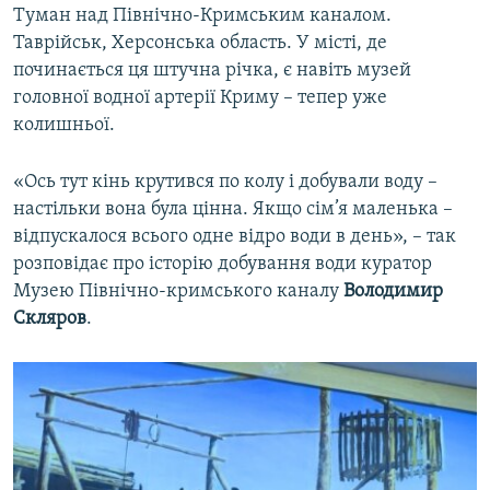
Туман над Північно-Кримським каналом.
Таврійськ, Херсонська область. У місті, де
починається ця штучна річка, є навіть музей
головної водної артерії Криму – тепер уже
колишньої.
«Ось тут кінь крутився по колу і добували воду –
настільки вона була цінна. Якщо сім’я маленька –
відпускалося всього одне відро води в день», – так
розповідає про історію добування води куратор
Музею Північно-кримського каналу
Володимир
Скляров
.