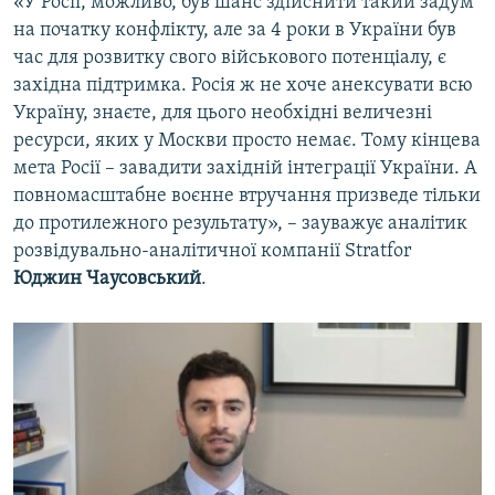
«У Росії, можливо, був шанс здійснити такий задум
на початку конфлікту, але за 4 роки в України був
час для розвитку свого військового потенціалу, є
західна підтримка. Росія ж не хоче анексувати всю
Україну, знаєте, для цього необхідні величезні
ресурси, яких у Москви просто немає. Тому кінцева
мета Росії – завадити західній інтеграції України. А
повномасштабне воєнне втручання призведе тільки
до протилежного результату», – зауважує аналітик
розвідувально-аналітичної компанії Stratfor
Юджин Чаусовський
.