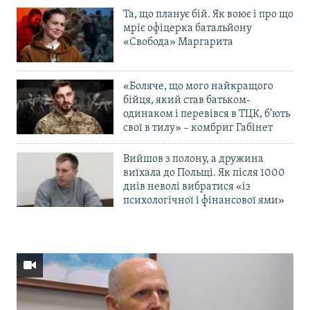
Та, що планує бій. Як воює і про що
мріє офіцерка батальйону
«Свобода» Маргарита
«Боляче, що мого найкращого
бійця, який став батьком-
одинаком і перевівся в ТЦК, б’ють
свої в тилу» – комбриг Габінет
Вийшов з полону, а дружина
виїхала до Польщі. Як після 1000
днів неволі вибратися «із
психологічної і фінансової ями»