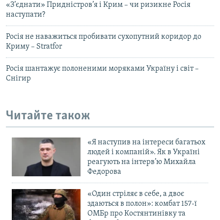
«З’єднати» Придністров’я і Крим – чи ризикне Росія
наступати?
​Росія не наважиться пробивати сухопутний коридор до
Криму – Stratfor
Росія шантажує полоненими моряками Україну і світ –
Снігир
Читайте також
«Я наступив на інтереси багатьох
людей і компаній». Як в Україні
реагують на інтерв’ю Михайла
Федорова
«Один стріляє в себе, а двоє
здаються в полон»: комбат 157-ї
ОМБр про Костянтинівку та