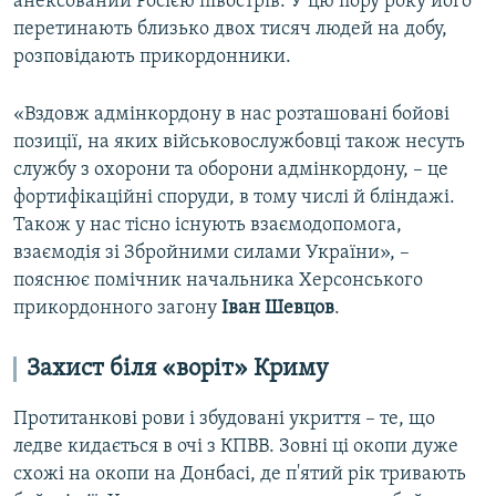
анексований Росією півострів. У цю пору року його
перетинають близько двох тисяч людей на добу,
розповідають прикордонники.
«Вздовж адмінкордону в нас розташовані бойові
позиції, на яких військовослужбовці також несуть
службу з охорони та оборони адмінкордону, – це
фортифікаційні споруди, в тому числі й бліндажі.
Також у нас тісно існують взаємодопомога,
взаємодія зі Збройними силами України», –
пояснює помічник начальника Херсонського
прикордонного загону
Іван Шевцов
.
Захист біля «воріт» Криму
Протитанкові рови і збудовані укриття – те, що
ледве кидається в очі з КПВВ. Зовні ці окопи дуже
схожі на окопи на Донбасі, де п'ятий рік тривають