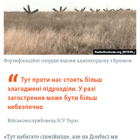
Фортифікаційні споруди вздовж адмінкордону з Кримом
Тут проти нас стоять більш
злагоджені підрозділи. У разі
загострення може бути більш
небезпечно
Військовослужбовець ЗСУ Тарас
«Тут набагато спокійніше, але на Донбасі ми