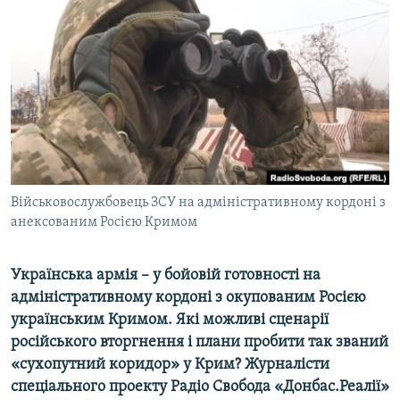
КИТАЙ.ВИКЛИКИ
МУЛЬТИМЕДІА
ФОТО
СПЕЦПРОЄКТИ
ПОДКАСТИ
КРИМ РЕАЛІЇ
Військовослужбовець ЗСУ на адміністративному кордоні з
РУС
анексованим Росією Кримом
УКР
Українська армія – у бойовій готовності на
КТАТ
адміністративному кордоні з окупованим Росією
українським Кримом. Які можливі сценарії
ДОЛУЧАЙСЯ!
російського вторгнення і плани пробити так званий
«сухопутний коридор» у Крим? Журналісти
спеціального проекту Радіо Свобода «Донбас.Реалії»