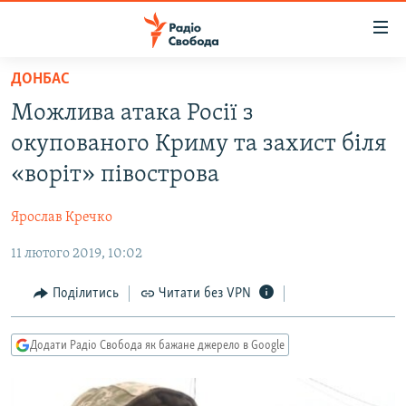
Доступність
посилання
Перейти
ДОНБАС
до
РАДІО СВОБОДА – 70 РОКІВ
Можлива атака Росії з
основного
ВСЕ ЗА ДОБУ
матеріалу
окупованого Криму та захист біля
СТАТТІ
Перейти
«воріт» півострова
до
ВІЙНА
ПОЛІТИКА
основної
Ярослав Кречко
РОСІЙСЬКА «ФІЛЬТРАЦІЯ»
ЕКОНОМІКА
навігації
Перейти
11 лютого 2019, 10:02
ДОНБАС.РЕАЛІЇ
СУСПІЛЬСТВО
до
КРИМ.РЕАЛІЇ
КУЛЬТУРА
Поділитись
Читати без VPN
пошуку
ТИ ЯК?
СПОРТ
Додати Радіо Свобода як бажане джерело в Google
СХЕМИ
УКРАЇНА
ПРИАЗОВ’Я
СВІТ