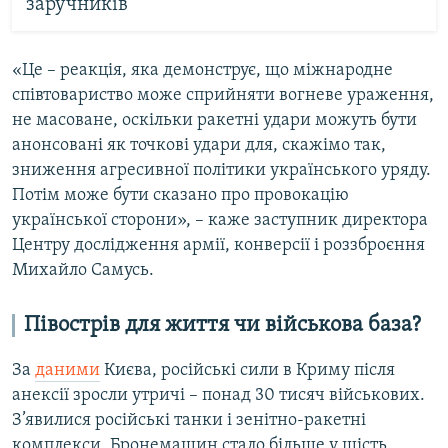
заручників
«Це – реакція, яка демонструє, що міжнародне
співтовариство може сприйняти вогневе ураження,
не масоване, оскільки ракетні удари можуть бути
анонсовані як точкові удари для, скажімо так,
зниження агресивної політики українського уряду.
Потім може бути сказано про провокацію
української сторони», – каже заступник директора
Центру дослідження армії, конверсії і роззброєння
Михайло Самусь.
Півострів для життя чи військова база?
За
даними
Києва, російські сили в Криму після
анексії зросли утричі – понад 30 тисяч військових.
З’явилися російські танки і зенітно-ракетні
комплекси. Бронемашин стало більше у шість