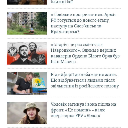
ближні бої
«Повільне прогризання». Армія
РФ готується до нового етапу
наступу на Слов’янськ та
Краматорськ?
«Історія ще раз сміється з
Навроцького». Одним з перших
кавалерів Ордена Білого Орла був
Іван Мазепа
Від ейфорії до небажання жити.
Що відбувається з людьми після
звільнення із російського полону
Чоловік загинув і вона пішла на
фронт. «Це помста» – каже
операторка FPV «Білка»