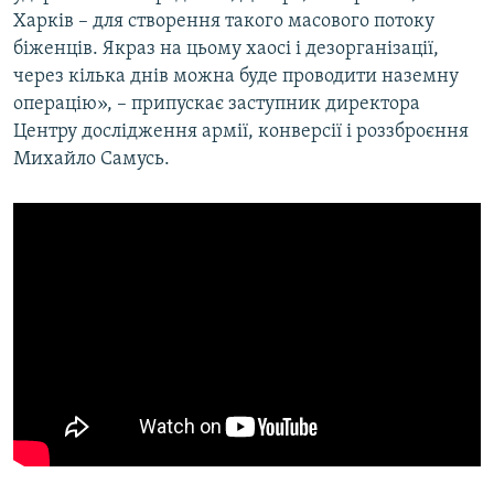
Харків – для створення такого масового потоку
біженців. Якраз на цьому хаосі і дезорганізації,
через кілька днів можна буде проводити наземну
операцію», – припускає заступник директора
Центру дослідження армії, конверсії і роззброєння
Михайло Самусь.