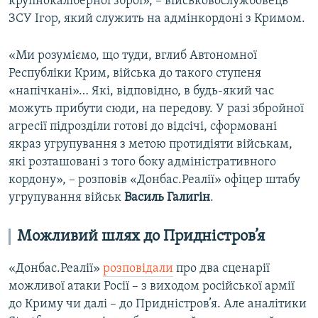
крупнокаліберної зброї», – військовослужбовець
ЗСУ Ігор, який служить на адмінкордоні з Кримом.
«Ми розуміємо, що туди, вглиб Автономної
Республіки Крим, війська до такого ступеня
«напічкані»… Які, відповідно, в будь-який час
можуть прибути сюди, на передову. У разі збройної
агресії підрозділи готові до відсічі, сформовані
якраз угрупування з метою протидіяти військам,
які розташовані з того боку адміністративного
кордону», – розповів «Донбас.Реалії» офіцер штабу
угрупування військ
Василь Галигін
.
Можливий шлях до Придністров’я
«Донбас.Реалії»
розповідали
про два сценарії
можливої атаки Росії – з виходом російської армії
до Криму чи далі – до Придністров’я. Але аналітики