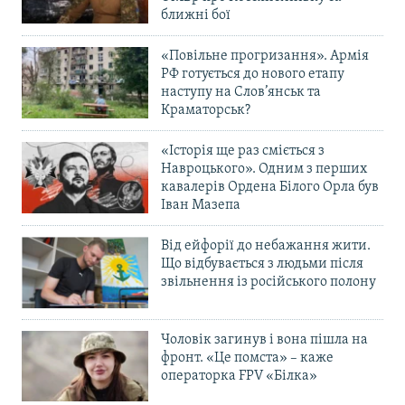
ближні бої
«Повільне прогризання». Армія
РФ готується до нового етапу
наступу на Слов’янськ та
Краматорськ?
«Історія ще раз сміється з
Навроцького». Одним з перших
кавалерів Ордена Білого Орла був
Іван Мазепа
Від ейфорії до небажання жити.
Що відбувається з людьми після
звільнення із російського полону
Чоловік загинув і вона пішла на
фронт. «Це помста» – каже
операторка FPV «Білка»