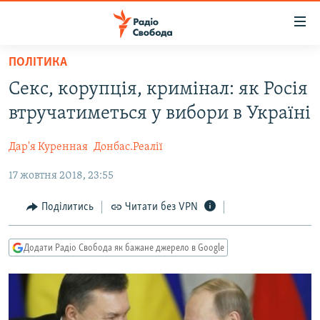
Доступність
посилання
Перейти
ПОЛІТИКА
до
РАДІО СВОБОДА – 70 РОКІВ
Секс, корупція, кримінал: як Росія
основного
ВСЕ ЗА ДОБУ
матеріалу
втручатиметься у вибори в Україні
СТАТТІ
Перейти
до
Дар'я Куренная
Донбас.Реалії
ВІЙНА
ПОЛІТИКА
основної
17 жовтня 2018, 23:55
РОСІЙСЬКА «ФІЛЬТРАЦІЯ»
ЕКОНОМІКА
навігації
Перейти
ДОНБАС.РЕАЛІЇ
СУСПІЛЬСТВО
Поділитись
Читати без VPN
до
КРИМ.РЕАЛІЇ
КУЛЬТУРА
пошуку
Додати Радіо Свобода як бажане джерело в Google
ТИ ЯК?
СПОРТ
СХЕМИ
УКРАЇНА
КИТАЙ.ВИКЛИКИ
СВІТ