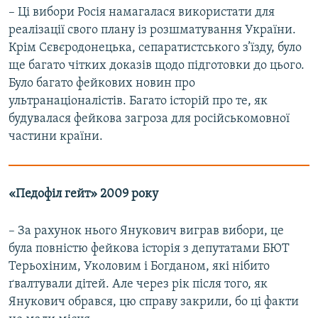
– Ці вибори Росія намагалася використати для
реалізації свого плану із розшматування України.
Крім Сєвєродонецька, сепаратистського з’їзду, було
ще багато чітких доказів щодо підготовки до цього.
Було багато фейкових новин про
ультранаціоналістів. Багато історій про те, як
будувалася фейкова загроза для російськомовної
частини країни.
«Педофіл гейт» 2009 року
– За рахунок нього Янукович виграв вибори, це
була повністю фейкова історія з депутатами БЮТ
Терьохіним, Уколовим і Богданом, які нібито
ґвалтували дітей. Але через рік після того, як
Янукович обрався, цю справу закрили, бо ці факти