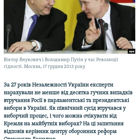
МУЛЬТИМЕДІА
ФОТО
СПЕЦПРОЄКТИ
ПОДКАСТИ
КРИМ РЕАЛІЇ
Віктор Янукович і Володимир Путін у час Революції
РУС
гідності. Москва, 17 грудня 2013 року
УКР
За 27 років Незалежності України експерти
КТАТ
нарахували не менше від десятка гучних випадків
втручання Росії в парламентські та президентські
ДОЛУЧАЙСЯ!
вибори в Україні. Як північний сусід втручався у
виборчий процес, і чого можна очікувати від
Кремля на майбутніх виборах? На ці запитання
відповів керівник центру оборонних реформ