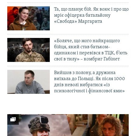
Та, що планує бій. Як воює і про що
мріє офіцерка батальйону
«Свобода» Маргарита
«Боляче, що мого найкращого
бійця, який став батьком-
одинаком і перевівся в ТЦК, б’ють
свої в тилу» – комбриг Габінет
Вийшов з полону, а дружина
виїхала до Польщі. Як після 1000
днів неволі вибратися «із
психологічної і фінансової ями»