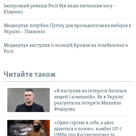
Імперський реванш Росії був лише питанням часу –
Ющенко
Медведчук потрібен Путіну для президентських виборів в
Україні – Плахонін
Медведчук виступив із позицій Кремля на телебаченні в
Росії
Читайте також
«Я наступив на інтереси багатьох
людей і компаній». Як в Україні
реагують на інтерв’ю Михайла
Федорова
«Один стріляє в себе, а двоє
здаються в полон»: комбат 157-ї
ОМБр про Костянтинівку та