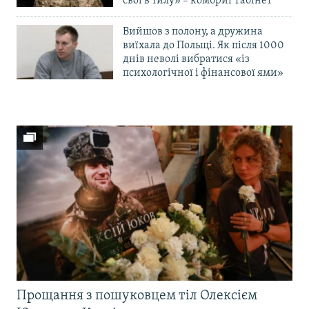
свої в тилу» – комбриг Габінет
Вийшов з полону, а дружина
виїхала до Польщі. Як після 1000
днів неволі вибратися «із
психологічної і фінансової ями»
Прощання з пошуковцем тіл Олексієм