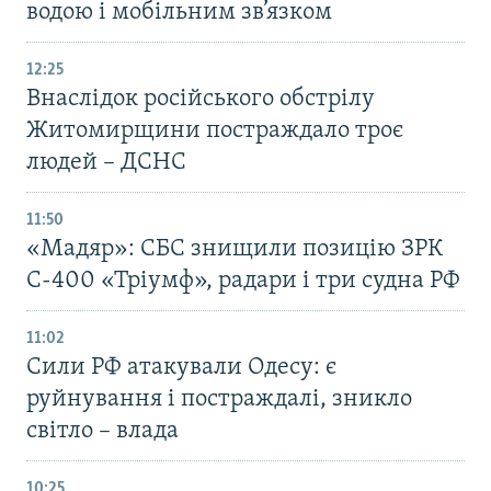
водою і мобільним зв’язком
12:25
Внаслідок російського обстрілу
Житомирщини постраждало троє
людей – ДСНС
11:50
«Мадяр»: СБС знищили позицію ЗРК
С-400 «Тріумф», радари і три судна РФ
11:02
Сили РФ атакували Одесу: є
руйнування і постраждалі, зникло
світло – влада
10:25