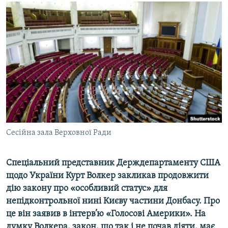
МУЛЬТИМЕДІА
ФОТО
СПЕЦПРОЄКТИ
ПОДКАСТИ
КРИМ РЕАЛІЇ
РУС
УКР
Сесійна зала Верховної Ради
КТАТ
Спеціальний представник Держдепартаменту США
ДОЛУЧАЙСЯ!
щодо України Курт Волкер закликав продовжити
дію закону про «особливий статус» для
непідконтрольної нині Києву частини Донбасу. Про
це він заявив в інтерв’ю «Голосові Америки». На
думку Волкера, закон, що так і не почав діяти, має