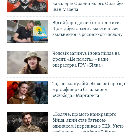
кавалерів Ордена Білого Орла був
Іван Мазепа
Від ейфорії до небажання жити.
Що відбувається з людьми після
звільнення із російського полону
Чоловік загинув і вона пішла на
фронт. «Це помста» – каже
операторка FPV «Білка»
Та, що планує бій. Як воює і про що
мріє офіцерка батальйону
«Свобода» Маргарита
«Боляче, що мого найкращого
бійця, який став батьком-
одинаком і перевівся в ТЦК, б’ють