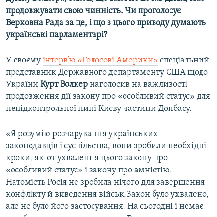
Усі сайти RFE/RL
продовжувати свою чинність. Чи проголосує
Верховна Рада за це, і що з цього приводу думають
українські парламентарі?
У своєму
інтерв’ю «Голосові Америки»
спеціальний
представник Державного департаменту США щодо
України
Курт Волкер
наголосив на важливості
продовження дії закону про «особливий статус» для
непідконтрольної нині Києву частини Донбасу.
«Я розумію розчарування українських
законодавців і суспільства, вони зробили необхідні
кроки, як-от ухвалення цього закону про
«особливий статус» і закону про амністію.
Натомість Росія не зробила нічого для завершення
конфлікту й виведення військ.Закон було ухвалено,
але не було його застосування. На сьогодні і немає