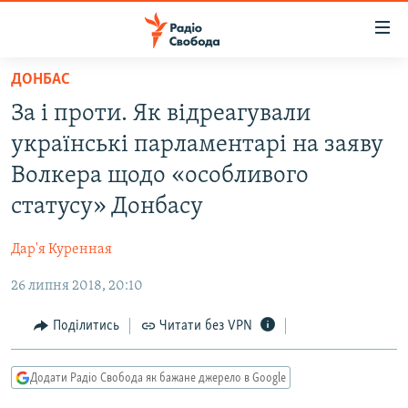
Доступність
посилання
Перейти
ДОНБАС
до
РАДІО СВОБОДА – 70 РОКІВ
За і проти. Як відреагували
основного
ВСЕ ЗА ДОБУ
матеріалу
українські парламентарі на заяву
СТАТТІ
Перейти
Волкера щодо «особливого
до
ВІЙНА
ПОЛІТИКА
статусу» Донбасу
основної
РОСІЙСЬКА «ФІЛЬТРАЦІЯ»
ЕКОНОМІКА
навігації
Дар'я Куренная
Перейти
ДОНБАС.РЕАЛІЇ
СУСПІЛЬСТВО
до
26 липня 2018, 20:10
КРИМ.РЕАЛІЇ
КУЛЬТУРА
пошуку
ТИ ЯК?
Поділитись
Читати без VPN
СПОРТ
СХЕМИ
УКРАЇНА
Додати Радіо Свобода як бажане джерело в Google
КИТАЙ.ВИКЛИКИ
СВІТ