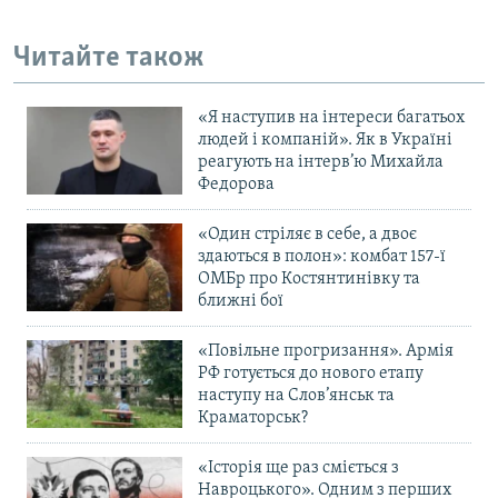
Читайте також
«Я наступив на інтереси багатьох
людей і компаній». Як в Україні
реагують на інтерв’ю Михайла
Федорова
«Один стріляє в себе, а двоє
здаються в полон»: комбат 157-ї
ОМБр про Костянтинівку та
ближні бої
«Повільне прогризання». Армія
РФ готується до нового етапу
наступу на Слов’янськ та
Краматорськ?
«Історія ще раз сміється з
Навроцького». Одним з перших