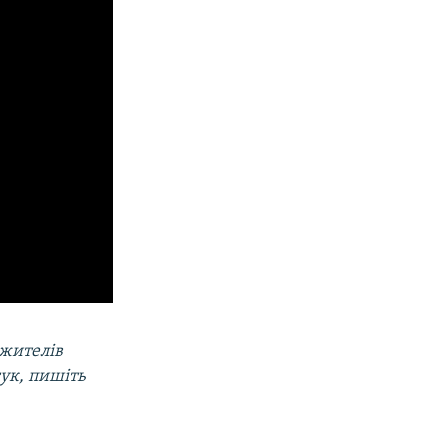
 жителів
гук, пишіть