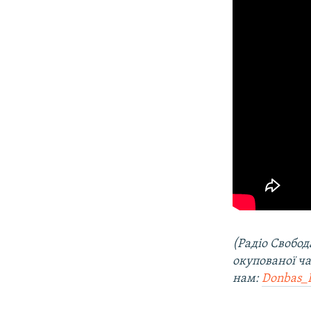
(Радіо Свобод
окупованої ча
нам:
Donbas_R