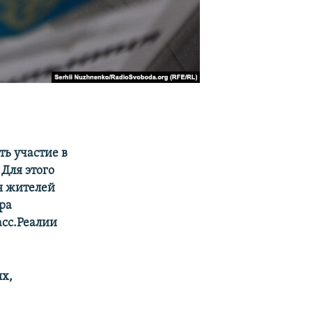
ь участие в
Для этого
я жителей
ра
асс.Реалии
х,