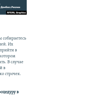
ы собираетесь
лей. Их
 прийти в
 котором
ть. В случае
й в
ко строчек.
оцедуру в