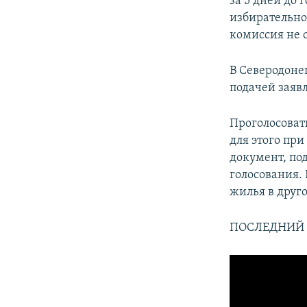
за 5 дней до
избирательно
комиссия не 
В Северодоне
подачей заяв
Проголосоват
для этого пр
документ, п
голосования.
жилья в друго
ПОСЛЕДНИЙ 