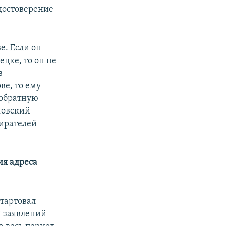
удостоверение
е. Если он
цке, то он не
в
ве, то ему
 обратную
товский
бирателей
ия адреса
тартовал
м заявлений