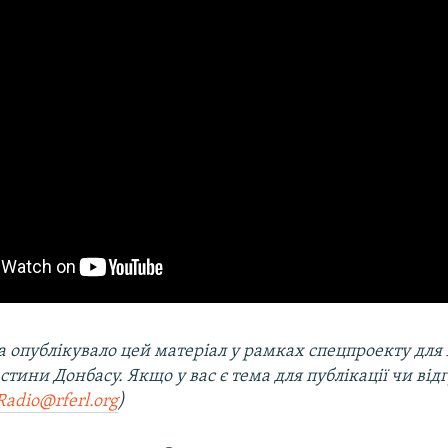
а опублікувало цей матеріал у рамках спецпроекту для
стини Донбасу. Якщо у вас є тема для публікації чи від
adio@rferl.org
)