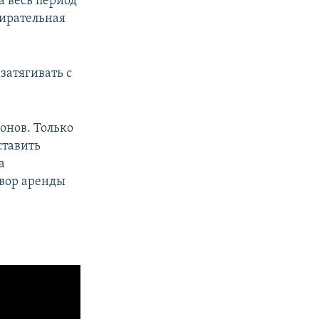
а весь период
бирательная
затягивать с
онов. Только
ставить
а
овор аренды