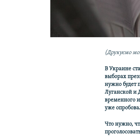
(Друкуємо мо
В Украине ст
выборах през
нужно будет 
Луганской и 
временного и
уже опробова
Что нужно, ч
проголосоват