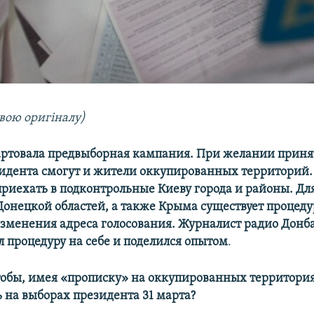
вою оригіналу)
артовала предвыборная кампания. При желании принят
идента смогут и жители оккупированных территорий. 
приехать в подконтрольные Киеву города и районы. Дл
Донецкой областей, а также Крыма существует процеду
зменения адреса голосования. Журналист радио Донб
л процедуру на себе и поделился опытом
.
тобы, имея
«
прописку
» на оккупированных территория
ь на выборах президента 31 марта?