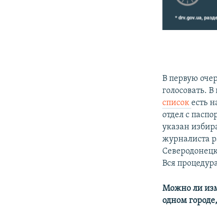
В первую оче
голосовать. В
список
есть н
отдел с паспо
указан избира
журналиста р
Северодонецк
Вся процедура
Можно ли изм
одном городе,