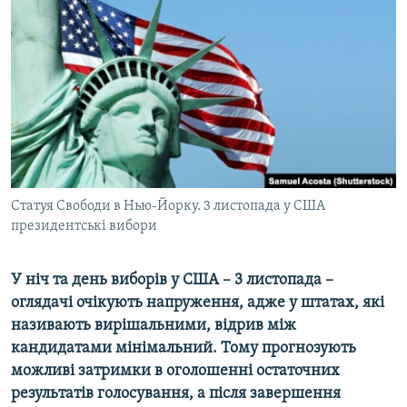
КИТАЙ.ВИКЛИКИ
МУЛЬТИМЕДІА
ФОТО
СПЕЦПРОЄКТИ
ПОДКАСТИ
КРИМ РЕАЛІЇ
Статуя Свободи в Нью-Йорку. 3 листопада у США
РУС
президентські вибори
УКР
У ніч та день виборів у США – 3 листопада –
КТАТ
оглядачі очікують напруження, адже у штатах, які
називають вирішальними, відрив між
ДОЛУЧАЙСЯ!
кандидатами мінімальний. Тому прогнозують
можливі затримки в оголошенні остаточних
результатів голосування, а після завершення