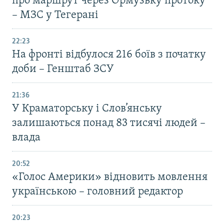
про маршрут через Ормузьку протоку
– МЗС у Тегерані
22:23
На фронті відбулося 216 боїв з початку
доби – Генштаб ЗСУ
21:36
У Краматорську і Слов’янську
залишаються понад 83 тисячі людей –
влада
20:52
«Голос Америки» відновить мовлення
українською – головний редактор
20:23