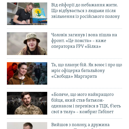
Від ейфорії до небажання жити.
Що відбувається з людьми після
звільнення із російського полону
Чоловік загинув і вона пішла на
фронт. «Це помста» – каже
операторка FPV «Білка»
Та, що планує бій. Як воює і про що
мріє офіцерка батальйону
«Свобода» Маргарита
«Боляче, що мого найкращого
бійця, який став батьком-
одинаком і перевівся в ТЦК, б’ють
свої в тилу» – комбриг Габінет
Вийшов з полону, а дружина