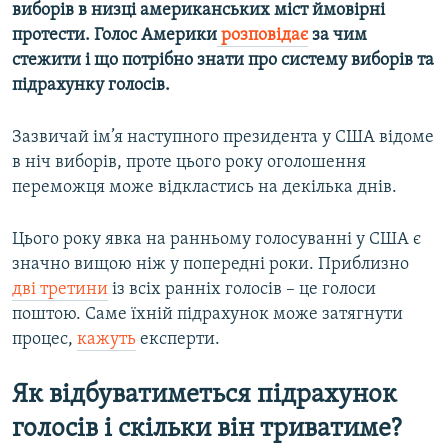
виборів в низці американських міст ймовірні
протести. Голос Америки
розповідає
за чим
Усі сайти RFE/RL
стежити і що потрібно знати про систему виборів та
підрахунку голосів.
Зазвичай ім’я наступного президента у США відоме
в ніч виборів, проте цього року оголошення
переможця може відкластись на декілька днів.
Цього року явка на ранньому голосуванні у США є
значно вищою ніж у попередні роки. Приблизно
дві третини
із всіх ранніх голосів – це голоси
поштою. Саме їхній підрахунок може затягнути
процес,
кажуть
експерти.
Як відбуватиметься підрахунок
голосів і скільки він триватиме?