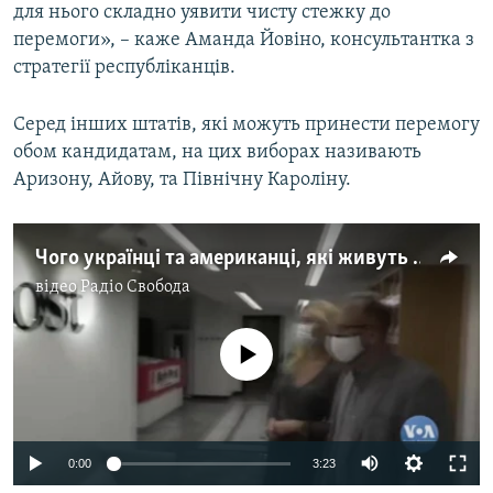
для нього складно уявити чисту стежку до
перемоги», – каже Аманда Йовіно, консультантка з
стратегії республіканців.
Серед інших штатів, які можуть принести перемогу
обом кандидатам, на цих виборах називають
Аризону, Айову, та Північну Кароліну.
Чого українці та американці, які живуть у Києві, очікують від результатів виборів у США? (відео)
відео
Радіо Свобода
No media source currently available
Auto
0:00
3:23