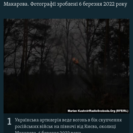
Макарова. Фотографії зроблені 6 березня 2022 року
МУЛЬТИМЕДІА
ФОТО
СПЕЦПРОЄКТИ
ПОДКАСТИ
КРИМ РЕАЛІЇ
РУС
УКР
КТАТ
ДОЛУЧАЙСЯ!
1
Українська артилерія веде вогонь в бік скупчення
російських військ на півночі від Києва, околиці