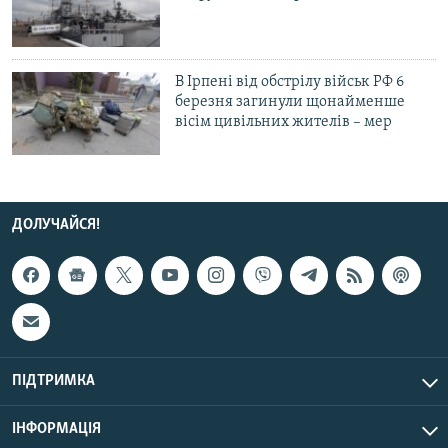
В Ірпені від обстрілу військ РФ 6
березня загинули щонайменше
вісім цивільних жителів – мер
ДОЛУЧАЙСЯ!
ПІДТРИМКА
ІНФОРМАЦІЯ