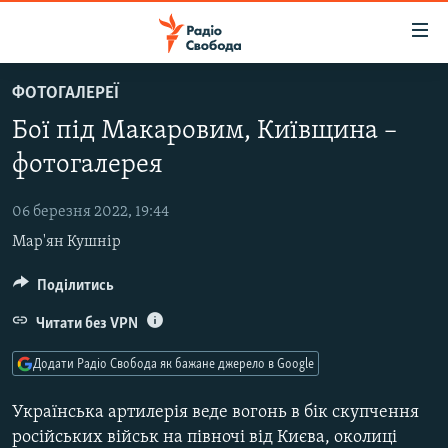
Доступність
посилання
Перейти
ФОТОГАЛЕРЕЇ
до
РАДІО СВОБОДА – 70 РОКІВ
Бої під Макаровим, Київщина –
основного
ВСЕ ЗА ДОБУ
матеріалу
фотогалерея
СТАТТІ
Перейти
до
06 березня 2022, 19:44
ВІЙНА
ПОЛІТИКА
основної
Мар'ян Кушнір
РОСІЙСЬКА «ФІЛЬТРАЦІЯ»
ЕКОНОМІКА
навігації
Перейти
ДОНБАС.РЕАЛІЇ
Поділитись
СУСПІЛЬСТВО
до
КРИМ.РЕАЛІЇ
КУЛЬТУРА
Читати без VPN
пошуку
ТИ ЯК?
СПОРТ
Додати Радіо Свобода як бажане джерело в Google
СХЕМИ
УКРАЇНА
Українська артилерія веде вогонь в бік скупчення
КИТАЙ.ВИКЛИКИ
СВІТ
російських військ на півночі від Києва, околиці