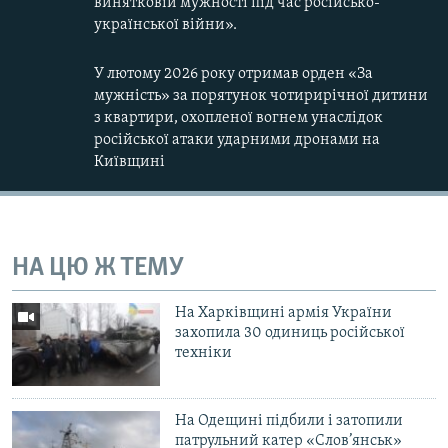
винятковій мужності під час російсько-
української війни».
У лютому 2026 року отримав орден «За
мужність» за порятунок чотирирічної дитини
з квартири, охопленої вогнем унаслідок
російської атаки ударними дронами на
Київщині
НА ЦЮ Ж ТЕМУ
На Харківщині армія України
захопила 30 одиниць російської
техніки
На Одещині підбили і затопили
патрульний катер «Слов’янськ»