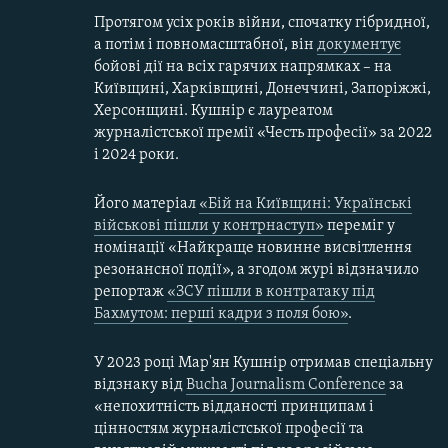
Протягом усіх років війни, спочатку гібридної,
а потім і повномасштабної, він
документує
бойові дії на всіх гарячих напрямках – на
Київщині, Харківщині, Донеччині, Запоріжжі,
Херсонщині. Кушнір є лауреатом
журналістської премії «Честь професії» за 2022
і 2024 роки.
Його матеріал
«Бій на Київщині: Українські
військові пішли у контрнаступ»
переміг у
номінації «Найкраще новинне висвітлення
резонансної події», а згодом журі відзначило
репортаж
«ЗСУ пішли в контратаку під
Бахмутом: перші кадри з поля бою»
.
У 2023 році Мар'ян Кушнір отримав спеціальну
відзнаку від
Bucha Journalism Conference
за
«непохитність відданості принципам і
цінностям журналістської професії та