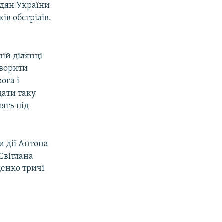
адян України
в обстрілів.
ній ділянці
оворити
ога і
дати таку
ять під
 дії Антона
Світлана
щенко тричі