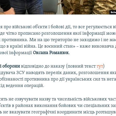
 про військові об’єкти і бойові дії, то все регулюється
 де чітко прописано розголошення якої інформації мож
і противника. Ми на цю територію не заходимо і не м
що в країні війна. Це воєнний стан» – каже виконавча
ової інформації
Оксана Романюк
.
і оборони
відповідно до наказу (повний текст
тут
)
дувача ЗСУ наводять перелік даних, розголошення я
обізнаності противника про дії українських сил та нег
ід ведення операцій.
ять не озвучувати назву та чисельність військових ча
’єктів в районах виконання бойових чи спеціальних з
 не вказувати географічні координати місць розташу