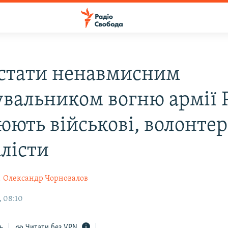
 стати ненавмисним
увальником вогню армії 
юють військові, волонтер
лісти
а
Олександр Чорновалов
, 08:10
ь
Читати без VPN