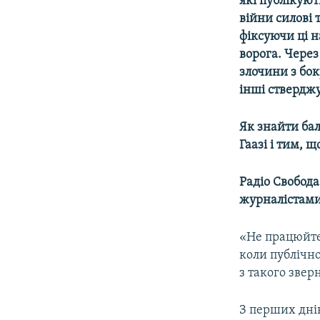
які публікуют
війни силові 
фіксуючи ці 
ворога. Через
злочини з бок
інші стверджу
Як знайти бал
Гаазі і тим, 
Радіо Свобода
журналістами,
«Не працюйте
коли публічно
з такого зве
З перших дні