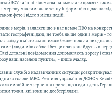
штаб ЗСУ та інші відомства наполегливо просять гром
 в мережу максимально точну інформацію щодо наслідкі
також фото і відео з місця подій.
 один з мерів, заявляти що в нас немає ПВО на конкрет
увати географічні дані, не треба як ще один з мерів – г
для заїзду в місто залишилась безпечною лише одна дор
 саме (люди між собою і без цих заяв знайдуть як пере
Такі детальні повідомлення допомагають ворогу і ставл
розу ваші населені пункти», – пише Маляр.
авній службі з надзвичайних ситуацій розкритикували
адника голови МВС. Речниця управління ДСНС у Києві 
сала емоційне звернення про те, що в один день Гера
нтам точки, які вони не дообстріляли».