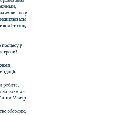
 перших днів
режними,
ами» вогню у
висвітлювати
вно і точно,
о процесу у
 загрози?
ерами,
ендації.
и робите,
тіла ракета» –
Ганни Маляр
.
тво оборони,