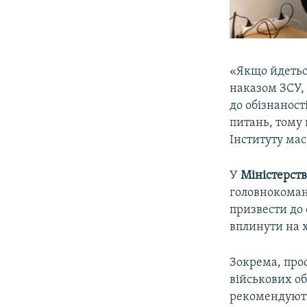
«Якщо йдеться
наказом ЗСУ,
до обізнаност
питань, тому 
Інституту мас
У
Міністерств
головнокоман
призвести до 
вплинути на х
Зокрема, прос
військових об
рекомендують