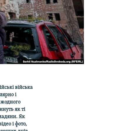
ійські війська
лярно і
ь жодного
инуть як ті
омадяни. Як
ідео і фото,