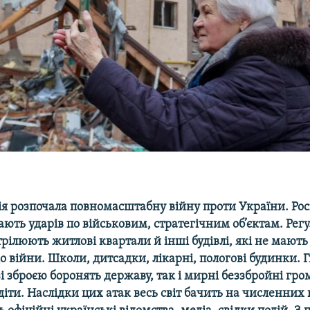
и
ія розпочала повномасштабну війну проти України. Рос
ають ударів по військовим, стратегічним об’єктам. Регу
рілюють житлові квартали й інші будівлі, які не мают
 війни. Школи, дитсадки, лікарні, пологові будинки. Г
зі зброєю боронять державу, так і мирні беззбройні гр
 діти. Наслідки цих атак весь світ бачить на численних в