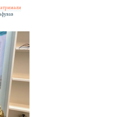
затримали
афував