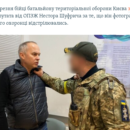
резня бійці батальйону територіальної оборони Києва
путата від ОПЗЖ Нестора Шуфрича за те, що він фотогр
ого охоронці відстрілювались.