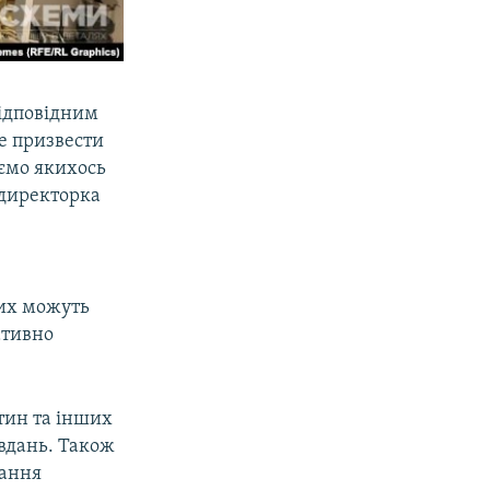
 відповідним
е призвести
аємо якихось
 директорка
ких можуть
ативно
стин та інших
авдань. Також
вання