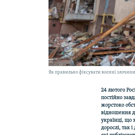
Як правильно фіксувати воєнні злочин
24 лютого Рос
постійно завд
жорстоко обст
відношення до
українці, що 
дорослі, так і