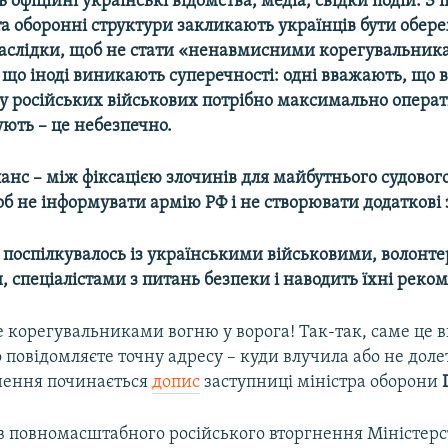
ь офіційні українські відомства, медіа, свідки подій. З
та оборонні структури закликають українців бути обе
наслідки, щоб не стати «ненавмисними корегувальник
 що іноді виникають суперечності: одні вважають, що 
у російських військових потрібно максимально операти
ють – це небезпечно.
анс – між фіксацією злочинів для майбутнього судовог
щоб не інформувати армію РФ і не створювати додаткові
 поспілкувалось із українськими військовими, волонт
 спеціалістами з питань безпеки і наводить їхні реком
 корегувальниками вогню у ворога! Так-так, саме це в
 повідомляєте точну адресу – куди влучила або не доле
рнення починається
допис
заступниці міністра оборони
в повномасштабного російського вторгнення Міністерс