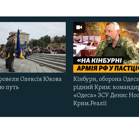
ровели Олексія Юкова
Кінбурн, оборона Одеси
ню путь
рідний Крим: команди
«Одеса» ЗСУ Денис Нос
Крим.Реалії