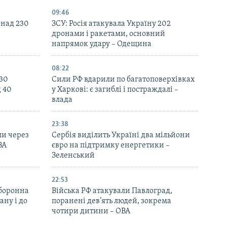
09:46
онад 230
ЗСУ: Росія атакувала Україну 202
дронами і ракетами, основний
напрямок удару – Одещина
08:22
130
Сили РФ вдарили по багатоповерхівках
д 40
у Харкові: є загиблі і постраждалі –
влада
23:38
ли через
Сербія виділить Україні два мільйони
ВА
євро на підтримку енергетики –
Зеленський
22:53
оборонна
Війська РФ атакували Павлоград,
ану і до
поранені дев’ять людей, зокрема
чотири дитини – ОВА