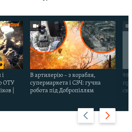
 і
В артилерію – з корабля,
98-
р ОТУ
супермаркета і СЗЧ: гучна
про
іков |
робота під Добропіллям
сві
Назад
Вперед