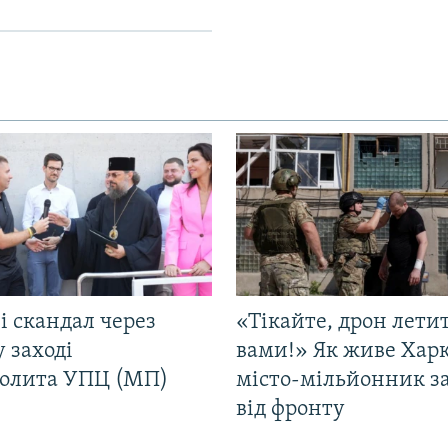
і скандал через
«Тікайте, дрон лети
у заході
вами!» Як живе Харк
олита УПЦ (МП)
місто-мільйонник з
від фронту