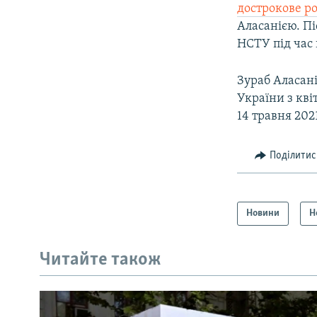
дострокове р
Аласанією. Пі
НСТУ під час 
Зураб Аласані
України з кві
14 травня 202
Поділитис
Новини
Н
Читайте також