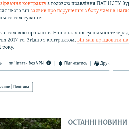
озірвання контракту
з головою правління ПАТ НСТУ Зу
сля цього він
заявив про порушення з боку членів Нагл
цього голосування.
я є головою правління Національної суспільної телера
тня 2017-го. Згідно з контрактом,
він мав працювати на 
1 року.
ь
Читати без VPN
Підписатись
Друк
овини | Політика
ОСТАННІ НОВИНИ