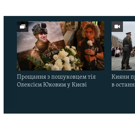
Прощання з пошуковцем тіл
Кияни п
Олексієм Юковим у Києві
в остан
КРИМ РЕАЛІЇ