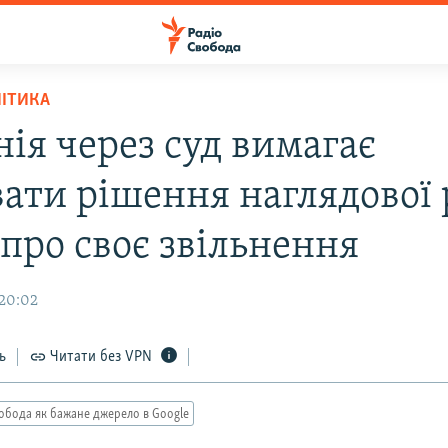
ЛІТИКА
ія через суд вимагає
вати рішення наглядової
про своє звільнення
 20:02
ь
Читати без VPN
обода як бажане джерело в Google