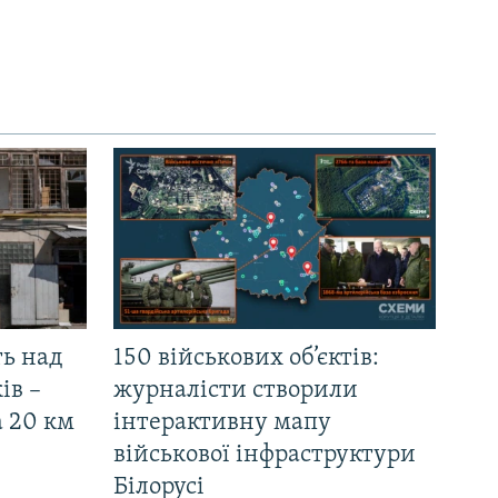
ть над
150 військових об’єктів:
ів –
журналісти створили
а 20 км
інтерактивну мапу
військової інфраструктури
Білорусі