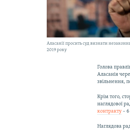
Аласанії просить суд визнати незаконн
2019 року
Голова правлі
Аласанія чере
звільнення, 
Крім того, ст
наглядової ра
контракту
– 6
Наглядова рад