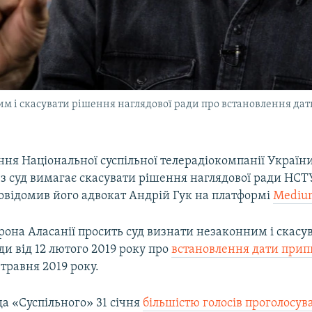
им і скасувати рішення наглядової ради про встановлення да
ння Національної суспільної телерадіокомпанії Україн
з суд вимагає скасувати рішення наглядової ради НСТ
повідомив його адвокат Андрій Гук на платформі
Mediu
орона Аласанії просить суд визнати незаконним і скас
ди від 12 лютого 2019 року про
встановлення дати при
 травня 2019 року.
а «Суспільного» 31 січня
більшістю голосів проголосув