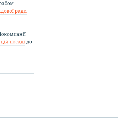
рабом
ядової ради
діокомпанії
цій посаді
до