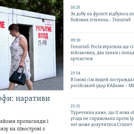
10:25
За добу на фронті відбулось п
бойових зіткнень – Генштаб
09:10
Генштаб: Росія втратила ще 1
військових, два танки і пона
артсистем
23:54
В Ізюмі сім людей постражда
російський удар КАБами – М
офи: наративи
23:21
Туреччина каже, що її нова 
угода не спрямована проти Ір
прийоми пропаганди і
неї може долучитися Єгипет
зу на півострові з