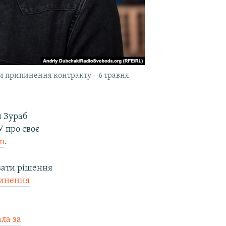
ти припинення контракту – 6 травня
и Зураб
У про своє
m
.
увати рішення
пинення
ала за