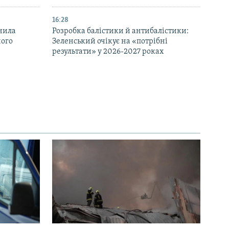
16:28
нила
Розробка балістики й антибалістики:
ного
Зеленський очікує на «потрібні
результати» у 2026-2027 роках