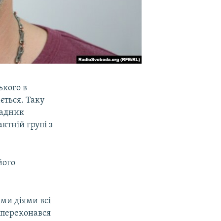
ького в
ється. Таку
Радник
ктній групі з
його
іми діями всі
я переконався