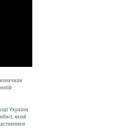
ризначили
онній
ході України
онбасі, який
редставники