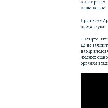
в двох речах.
національної 
При цьому Аре
продовжувати
«Повірте, якщ
Це не залежит
намір висловл
жодних оцінок
органам влади