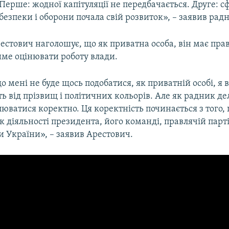
 Перше: жодної капітуляції не передбачається. Друге: с
безпеки і оборони почала свій розвиток», – заявив рад
стович наголошує, що як приватна особа, він має прав
ме оцінювати роботу влади.
о мені не буде щось подобатися, як приватній особі, я 
ь від прізвищ і політичних кольорів. Але як радник де
юватися коректно. Ця коректність починається з того,
 діяльності президента, його команді, правлячій партії
 України», – заявив Арестович.