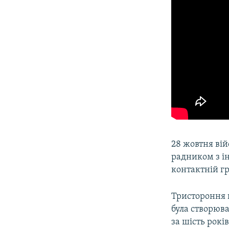
28 жовтня ві
радником з ін
контактній гр
Тристороння к
була створюва
за шість рокі