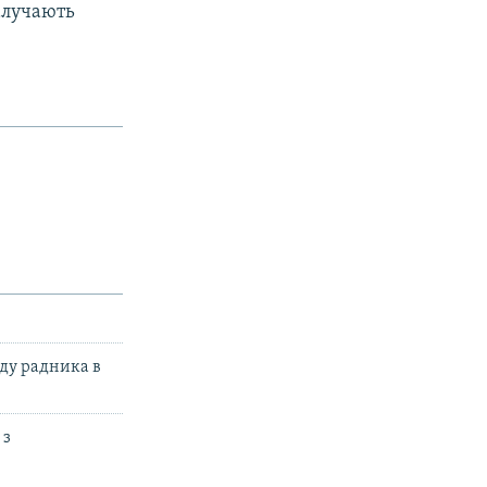
залучають
аду радника в
 з