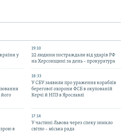
19:10
України у
22 людини постраждали від ударів РФ
на Херсонщині за день – прокуратура
18:33
У СБУ заявили про ураження кораблів
біювання
берегової охорони ФСБ в окупованій
 його
Керчі й НПЗ в Ярославлі
17:14
У частині Львова через спеку зникло
озрою в
світло – міська рада