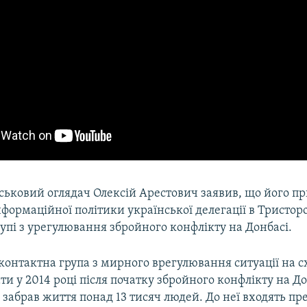
йськовий оглядач Олексій Арестович заявив, що його п
формаційної політики української делегації в Тристор
упі з урегулювання збройного конфлікту на Донбасі.
онтактна група з мирного врегулювання ситуації на с
ти у 2014 році після початку збройного конфлікту на Д
в забрав життя понад 13 тисяч людей. До неї входять п