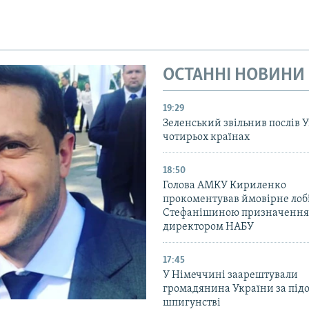
ОСТАННІ НОВИНИ
19:29
Зеленський звільнив послів 
чотирьох країнах
18:50
Голова АМКУ Кириленко
прокоментував ймовірне ло
Стефанішиною призначення
директором НАБУ
17:45
У Німеччині заарештували
громадянина України за під
шпигунстві