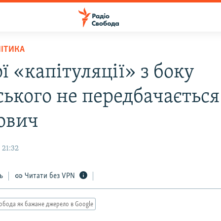
ЛІТИКА
 «капітуляції» з боку
ського не передбачається
ович
 21:32
ь
Читати без VPN
обода як бажане джерело в Google