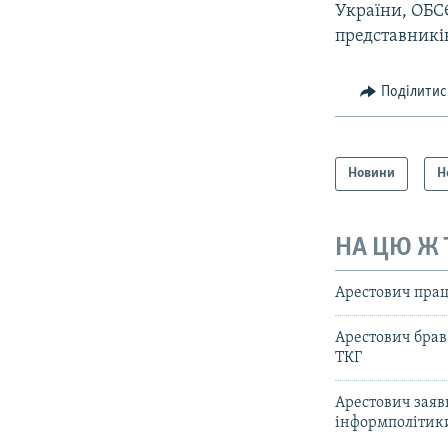
України, ОБСЄ 
представникі
Поділитис
Новини
Н
НА ЦЮ Ж
Арестович прац
Арестович брав
ТКГ
Арестович заяв
інформполітик