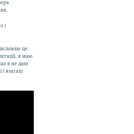
фера
ник.
о і
висловлю це.
легації, я маю
 що я не даю
 і взагалі