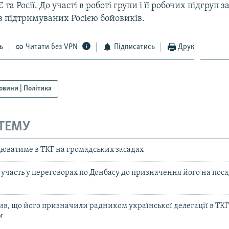
та Росії. До участі в роботі групи і її робочих підгруп 
в підтримуваних Росією бойовиків.
ь
Читати без VPN
Підписатись
Друк
овини | Політика
 ТЕМУ
юватиме в ТКГ на громадських засадах
 участь у переговорах по Донбасу до призначення його на пос
ив, що його призначили радником української делегації в ТКГ
и