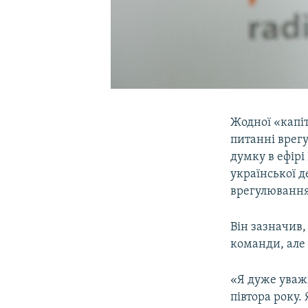
Жодної «капіт
питанні врегу
думку в ефірі
української д
врегулювання 
Він зазначив
команди, але
«Я дуже уважн
півтора року.