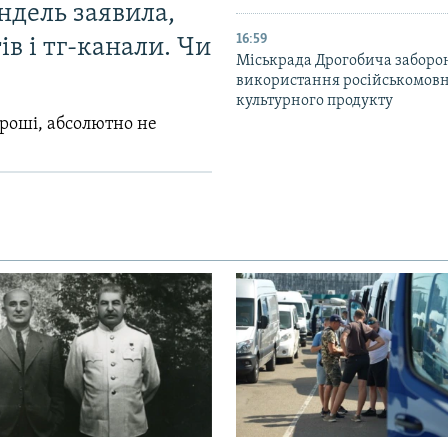
ндель заявила,
16:59
в і тг-канали. Чи
Міськрада Дрогобича заборо
використання російськомов
культурного продукту
гроші, абсолютно не