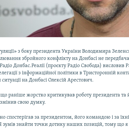
уляції» з боку президента України Володимира Зеленс
лювання збройного конфлікту на Донбасі не передбача
 Радіо Донбас.Реалії (проєкту Радіо Свобода) висловив 
елегації з інформаційної політики в Тристоронній конта
ситуації на Донбасі Олексій Арестович.
, що раніше жорстко критикував роботу президента та 
 змінив свою думку.
о спостерігав за президентом, його командою і за їхн
 Я зумів знайти точки дотику наших позицій, тому що 