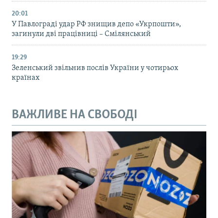
20:01
У Павлограді удар РФ знищив депо «Укрпошти»,
загинули дві працівниці – Смілянський
19:29
Зеленський звільнив послів України у чотирьох
країнах
ВАЖЛИВЕ НА СВОБОДІ