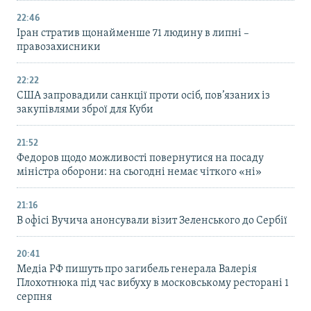
22:46
Іран стратив щонайменше 71 людину в липні –
правозахисники
22:22
США запровадили санкції проти осіб, пов’язаних із
закупівлями зброї для Куби
21:52
Федоров щодо можливості повернутися на посаду
міністра оборони: на сьогодні немає чіткого «ні»
21:16
В офісі Вучича анонсували візит Зеленського до Сербії
20:41
Медіа РФ пишуть про загибель генерала Валерія
Плохотнюка під час вибуху в московському ресторані 1
серпня