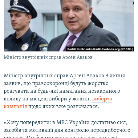
МУЛЬТИМЕДІА
ФОТО
СПЕЦПРОЄКТИ
ПОДКАСТИ
КРИМ РЕАЛІЇ
Міністр внутрішніх справ Арсен Аваков
РУС
УКР
Міністр внутрішніх справ Арсен Аваков 8 липня
заявив, що правоохоронці будуть жорстко
КТАТ
реагувати на будь-які намагання незаконного
впливу на місцеві вибори у жовтні,
виборча
ДОЛУЧАЙСЯ!
кампанія
щодо яких вже розпочалася.
«Хочу попередити: в МВС України достатньо сил,
засобів та мотивації для контролю передвиборчого