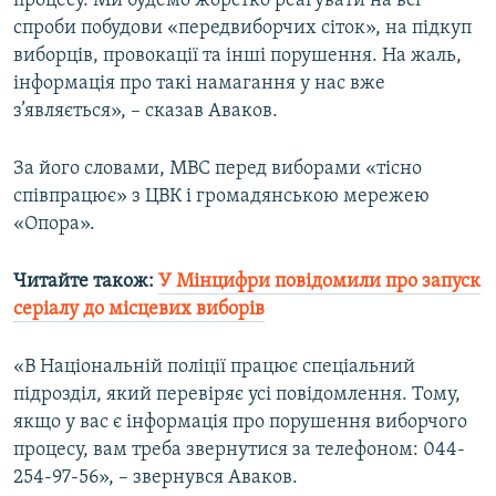
процесу. Ми будемо жорстко реагувати на всі
Усі сайти RFE/RL
спроби побудови «передвиборчих сіток», на підкуп
виборців, провокації та інші порушення. На жаль,
інформація про такі намагання у нас вже
з’являється», – сказав Аваков.
За його словами, МВС перед виборами «тісно
співпрацює» з ЦВК і громадянською мережею
«Опора».
Читайте також:
У Мінцифри повідомили про запуск
серіалу до місцевих виборів
«В Національній поліції працює спеціальний
підрозділ, який перевіряє усі повідомлення. Тому,
якщо у вас є інформація про порушення виборчого
процесу, вам треба звернутися за телефоном: 044-
254-97-56», – звернувся Аваков.