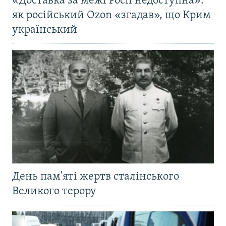
«Доставка за межі Росії недоступна»:
як російський Ozon «згадав», що Крим
український
День пам'яті жертв сталінського
Великого терору