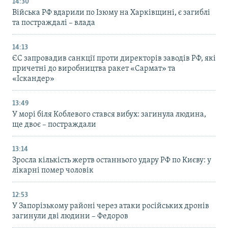
14:30
Війська РФ вдарили по Ізюму на Харківщині, є загиблі
та постраждалі – влада
14:13
ЄС запровадив санкції проти директорів заводів РФ, які
причетні до виробництва ракет «Сармат» та
«Іскандер»
13:49
У морі біля Коблевого стався вибух: загинула людина,
ще двоє – постраждали
13:14
Зросла кількість жертв останнього удару РФ по Києву: у
лікарні помер чоловік
12:53
У Запорізькому районі через атаки російських дронів
загинули дві людини – Федоров