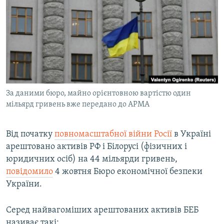
МУЛЬТИМЕДІА
ФОТО
СПЕЦПРОЄКТИ
ПОДКАСТИ
КРИМ РЕАЛІЇ
За даними бюро, майно орієнтовною вартістю один
РУС
мільярд гривень вже передано до АРМА
УКР
Від початку
повномасштабної війни Росії
в Україні
КТАТ
арештовано активів РФ і Білорусі (фізичних і
юридичних осіб) на 44 мільярди гривень,
ДОЛУЧАЙСЯ!
повідомило
4 жовтня Бюро економічної безпеки
України.
Серед найвагоміших арештованих активів БЕБ
називає такі: