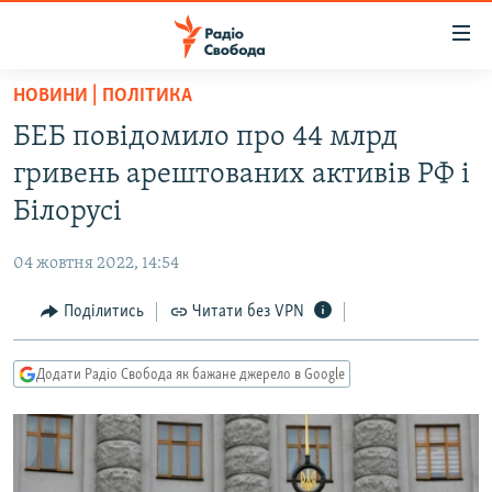
Доступність
посилання
Перейти
НОВИНИ | ПОЛІТИКА
до
РАДІО СВОБОДА – 70 РОКІВ
БЕБ повідомило про 44 млрд
основного
ВСЕ ЗА ДОБУ
матеріалу
гривень арештованих активів РФ і
СТАТТІ
Перейти
Білорусі
до
ВІЙНА
ПОЛІТИКА
основної
04 жовтня 2022, 14:54
РОСІЙСЬКА «ФІЛЬТРАЦІЯ»
ЕКОНОМІКА
навігації
Перейти
Поділитись
Читати без VPN
ДОНБАС.РЕАЛІЇ
СУСПІЛЬСТВО
до
КРИМ.РЕАЛІЇ
КУЛЬТУРА
пошуку
Додати Радіо Свобода як бажане джерело в Google
ТИ ЯК?
СПОРТ
СХЕМИ
УКРАЇНА
КИТАЙ.ВИКЛИКИ
СВІТ