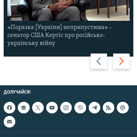
«Поразка [України] неприпустима» –
сенатор США Кертіс про російсько-
українську війну
Назад
Вперед
ДОЛУЧАЙСЯ!