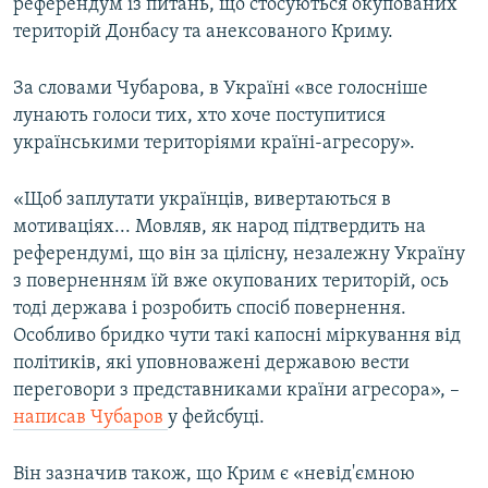
референдум із питань, що стосуються окупованих
Усі сайти RFE/RL
територій Донбасу та анексованого Криму.
За словами Чубарова, в Україні «все голосніше
лунають голоси тих, хто хоче поступитися
українськими територіями країні-агресору».
«Щоб заплутати українців, вивертаються в
мотиваціях... Мовляв, як народ підтвердить на
референдумі, що він за цілісну, незалежну Україну
з поверненням їй вже окупованих територій, ось
тоді держава і розробить спосіб повернення.
Особливо бридко чути такі капосні міркування від
політиків, які уповноважені державою вести
переговори з представниками країни агресора», –
написав Чубаров
у фейсбуці.
Він зазначив також, що Крим є «невід'ємною