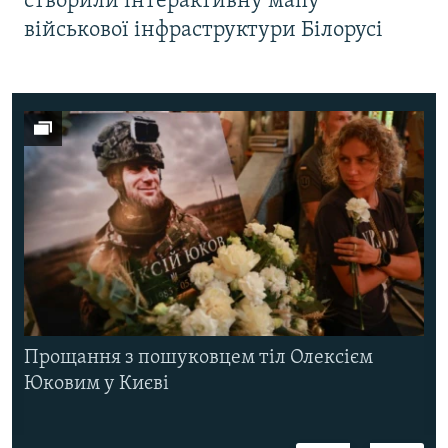
створили інтерактивну мапу
військової інфраструктури Білорусі
Прощання з пошуковцем тіл Олексієм
Юковим у Києві