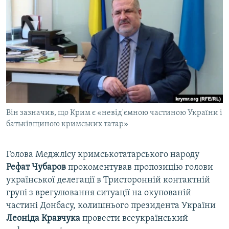
МУЛЬТИМЕДІА
ФОТО
СПЕЦПРОЄКТИ
ПОДКАСТИ
КРИМ РЕАЛІЇ
РУС
Він зазначив, що Крим є «невід'ємною частиною України і
УКР
батьківщиною кримських татар»
КТАТ
Голова Меджлісу кримськотатарського народу
Рефат Чубаров
прокоментував пропозицію голови
ДОЛУЧАЙСЯ!
української делегації в Тристоронній контактній
групі з врегулювання ситуації на окупованій
частині Донбасу, колишнього президента України
Леоніда Кравчука
провести всеукраїнський