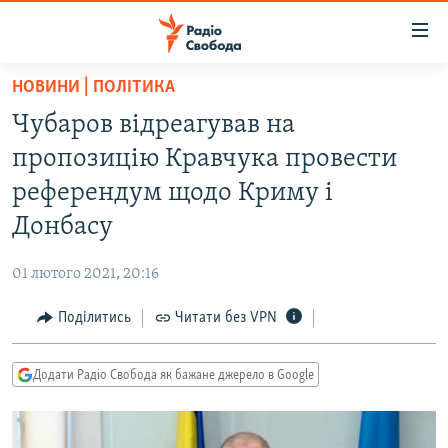
Доступність
посилання
Перейти
НОВИНИ | ПОЛІТИКА
до
РАДІО СВОБОДА – 70 РОКІВ
Чубаров відреагував на
основного
ВСЕ ЗА ДОБУ
матеріалу
пропозицію Кравчука провести
СТАТТІ
Перейти
референдум щодо Криму і
до
ВІЙНА
ПОЛІТИКА
Донбасу
основної
РОСІЙСЬКА «ФІЛЬТРАЦІЯ»
ЕКОНОМІКА
навігації
01 лютого 2021, 20:16
Перейти
ДОНБАС.РЕАЛІЇ
СУСПІЛЬСТВО
до
Поділитись
Читати без VPN
КРИМ.РЕАЛІЇ
КУЛЬТУРА
пошуку
ТИ ЯК?
СПОРТ
Додати Радіо Свобода як бажане джерело в Google
СХЕМИ
УКРАЇНА
КИТАЙ.ВИКЛИКИ
СВІТ