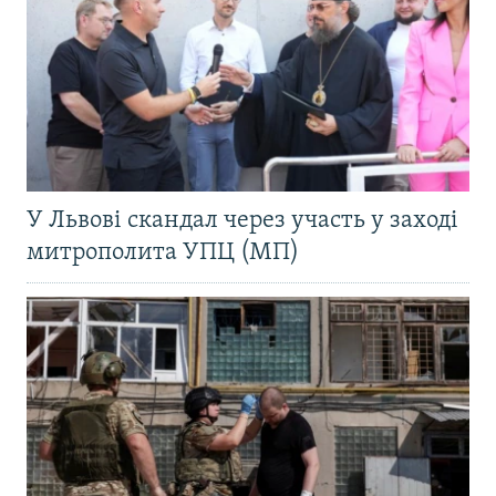
У Львові скандал через участь у заході
митрополита УПЦ (МП)