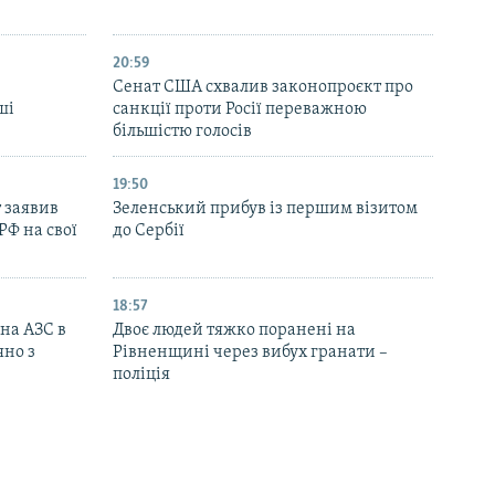
20:59
Cенат США схвалив законопроєкт про
ші
санкції проти Росії переважною
більшістю голосів
19:50
 заявив
Зеленський прибув із першим візитом
РФ на свої
до Сербії
18:57
 на АЗС в
Двоє людей тяжко поранені на
яно з
Рівненщині через вибух гранати –
поліція