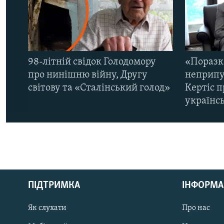
98-літній свідок Голодомору
«Поразк
про нинішню війну, Другу
неприпу
світову та «Сталінський голод»
Кертіс п
українс
КРИМ РЕАЛІЇ
РУС
ПІДТРИМКА
ІНФОРМА
УКР
КТАТ
Як слухати
Про нас