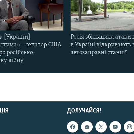
а [України]
Росія збільшила атаки 
стима» – сенатор США
в Україні відкривають 
ро російсько-
автозаправні станції
ьку війну
ЦІЯ
ДОЛУЧАЙСЯ!