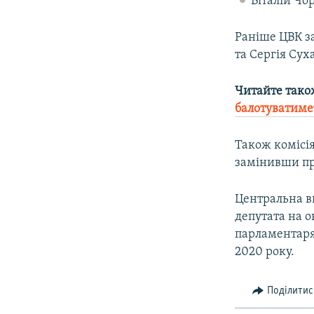
Віталій Чо
Раніше ЦВК з
та Сергія Сух
Читайте тако
балотуватиме
Також комісія
замінивши пре
Центральна в
депутата на о
парламентаря 
2020 року.
Поділитис