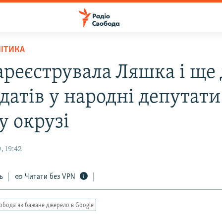
ЛІТИКА
ареєструвала Ляшка і ще
датів у народні депутати
у окрузі
, 19:42
ь
Читати без VPN
обода як бажане джерело в Google