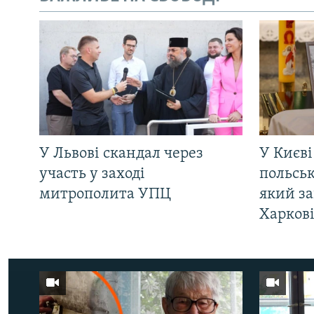
У Львові скандал через
У Києві
участь у заході
польсь
митрополита УПЦ
який за
Харков