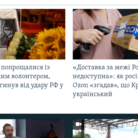
 попрощалися із
«Доставка за межі Ро
ким волонтером,
недоступна»: як рос
гинув від удару РФ у
Ozon «згадав», що 
і
український