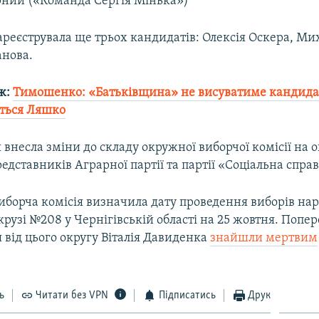
рний («Команда Сергія Мінька»)
ареєструвала ще трьох кандидатів: Олексія Оскера, Ми
анова.
ж:
Тимошенко: «Батьківщина» не висуватиме кандидата
ться Ляшко
 внесла зміни до складу окружної виборчої комісії на о
дставників Аграрної партії та партії «Соціальна справ
иборча комісія визначила дату проведення виборів на
крузі №208 у Чернігівській області на 25 жовтня. Попе
від цього округу Віталія Давиденка
знайшли мертвим
ь
Читати без VPN
Підписатись
Друк