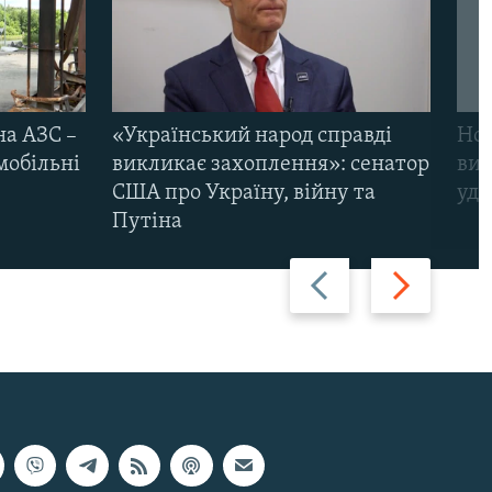
на АЗС –
«Український народ справді
Нов
мобільні
викликає захоплення»: сенатор
виж
США про Україну, війну та
уда
Путіна
Назад
Вперед