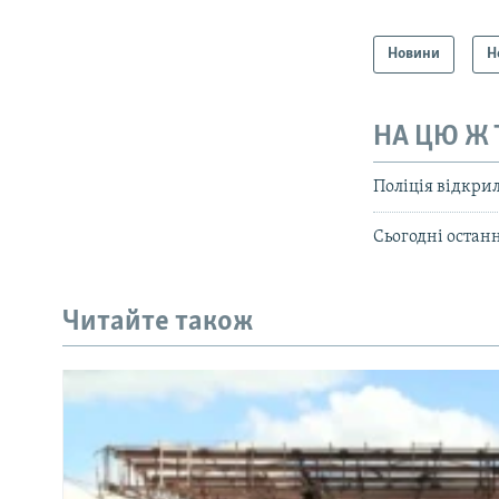
Новини
Н
НА ЦЮ Ж
Поліція відкри
Сьогодні остан
Читайте також