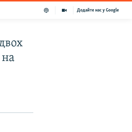
Додайте нас у Google
 двох
 на