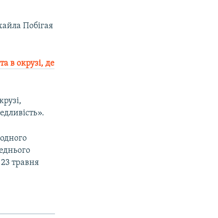
хайла Побігая
 в окрузі, де
крузі,
едливість».
родного
реднього
23 травня