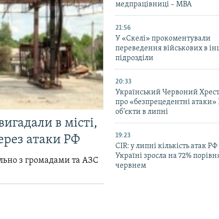
медпрацівниці – МВА
21:56
У «Скелі» прокоментували
переведення військових в ін
підрозділи
20:33
Український Червоний Хрест
про «безпрецедентні атаки» 
об’єкти в липні
вигадали в місті,
19:23
ерез атаки РФ
CIR: у липні кількість атак РФ
Україні зросла на 72% порівн
ільно з громадами та АЗС
червнем