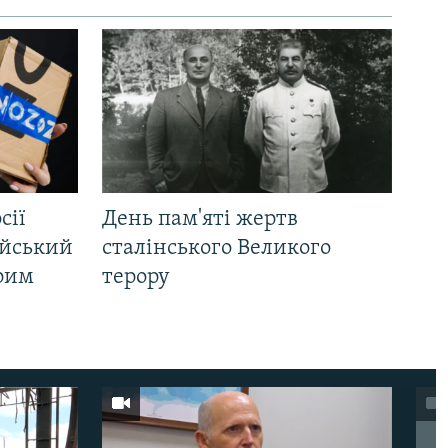
сії
День пам'яті жертв
ійський
сталінського Великого
Крим
терору