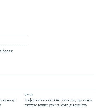
виборах
22:30
ю в центрі
Нафтовий гігант ОАЕ заявляє, що атаки
и
суттєво вплинули на його діяльність