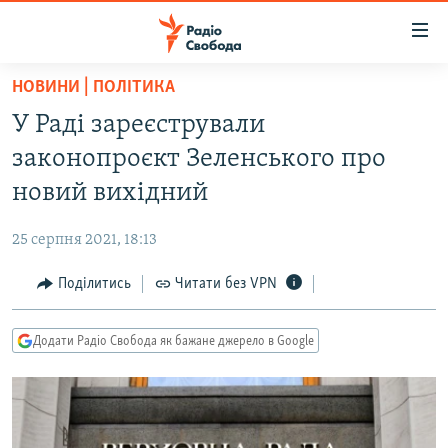
Доступність
посилання
Перейти
НОВИНИ | ПОЛІТИКА
до
РАДІО СВОБОДА – 70 РОКІВ
У Раді зареєстрували
основного
ВСЕ ЗА ДОБУ
матеріалу
законопроєкт Зеленського про
СТАТТІ
Перейти
новий вихідний
до
ВІЙНА
ПОЛІТИКА
основної
25 серпня 2021, 18:13
РОСІЙСЬКА «ФІЛЬТРАЦІЯ»
ЕКОНОМІКА
навігації
Перейти
Поділитись
Читати без VPN
ДОНБАС.РЕАЛІЇ
СУСПІЛЬСТВО
до
КРИМ.РЕАЛІЇ
КУЛЬТУРА
пошуку
Додати Радіо Свобода як бажане джерело в Google
ТИ ЯК?
СПОРТ
СХЕМИ
УКРАЇНА
КИТАЙ.ВИКЛИКИ
СВІТ