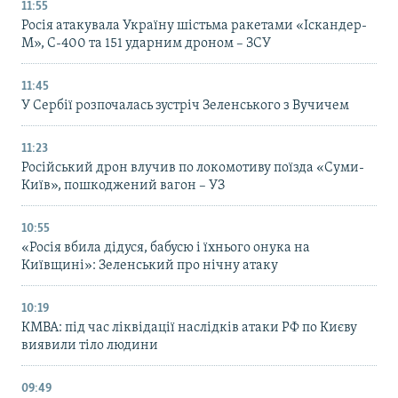
11:55
Росія атакувала Україну шістьма ракетами «Іскандер-
М», С-400 та 151 ударним дроном – ЗСУ
11:45
У Сербії розпочалась зустріч Зеленського з Вучичем
11:23
Російський дрон влучив по локомотиву поїзда «Суми-
Київ», пошкоджений вагон – УЗ
10:55
«Росія вбила дідуся, бабусю і їхнього онука на
Київщині»: Зеленський про нічну атаку
10:19
КМВА: під час ліквідації наслідків атаки РФ по Києву
виявили тіло людини
09:49