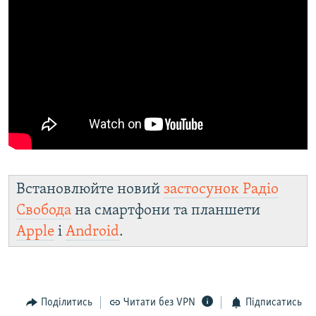
Встановлюйте новий
застосунок Радіо
Свобода
на смартфони та планшети
Apple
і
Android
.
Поділитись
Читати без VPN
Підписатись