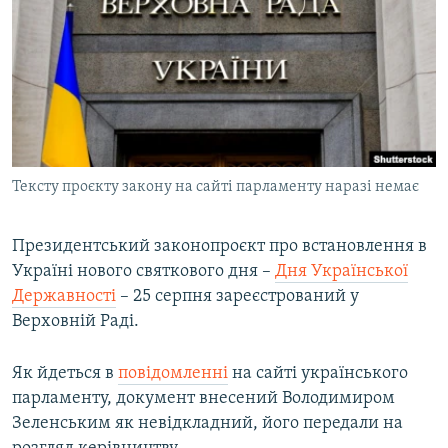
МУЛЬТИМЕДІА
ФОТО
СПЕЦПРОЄКТИ
ПОДКАСТИ
КРИМ РЕАЛІЇ
Тексту проєкту закону на сайті парламенту наразі немає
РУС
УКР
Президентський законопроєкт про встановлення в
Україні нового святкового дня –
Дня Української
КТАТ
Державності
– 25 серпня зареєстрований у
Верховній Раді.
ДОЛУЧАЙСЯ!
Як йдеться в
повідомленні
на сайті українського
парламенту, документ внесений Володимиром
Зеленським як невідкладний, його передали на