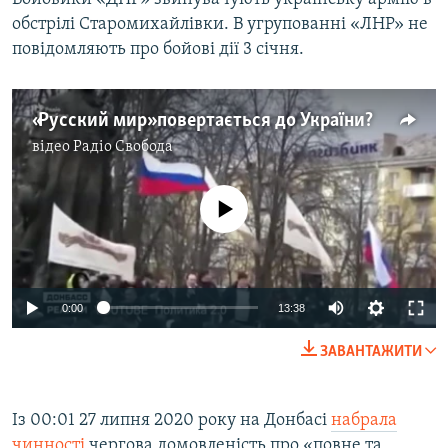
Усі сайти RFE/RL
обстрілі Старомихайлівки. В угрупованні «ЛНР» не
повідомляють про бойові дії 3 січня.
«Русский мир» повертається до України?
відео
Радіо Свобода
No media source currently available
Auto
0:00
13:38
240p
ЗАВАНТАЖИТИ
360p
Auto
240p
360p
480p
480p
Із 00:01 27 липня 2020 року на Донбасі
набрала
чинності
чергова домовленість про «повне та
720p