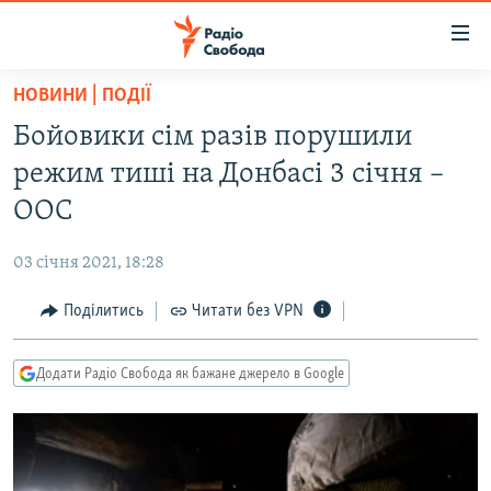
Доступність
посилання
Перейти
НОВИНИ | ПОДІЇ
до
РАДІО СВОБОДА – 70 РОКІВ
Бойовики сім разів порушили
основного
ВСЕ ЗА ДОБУ
матеріалу
режим тиші на Донбасі 3 січня –
СТАТТІ
Перейти
ООС
до
ВІЙНА
ПОЛІТИКА
основної
03 січня 2021, 18:28
РОСІЙСЬКА «ФІЛЬТРАЦІЯ»
ЕКОНОМІКА
навігації
Перейти
Поділитись
Читати без VPN
ДОНБАС.РЕАЛІЇ
СУСПІЛЬСТВО
до
КРИМ.РЕАЛІЇ
КУЛЬТУРА
пошуку
Додати Радіо Свобода як бажане джерело в Google
ТИ ЯК?
СПОРТ
СХЕМИ
УКРАЇНА
КИТАЙ.ВИКЛИКИ
СВІТ