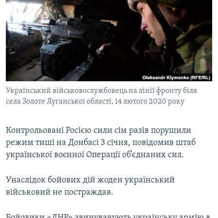
МУЛЬТИМЕДІА
ФОТО
СПЕЦПРОЄКТИ
ПОДКАСТИ
КРИМ РЕАЛІЇ
Український військовослужбовець на лінії фронту біля
РУС
села Золоте Луганської області, 14 лютого 2020 року
УКР
Контрольовані Росією сили сім разів порушили
КТАТ
режим тиші на Донбасі 3 січня, повідомив штаб
української воєнної Операції об’єднаних сил.
ДОЛУЧАЙСЯ!
Унаслідок бойових дій жоден український
військовий не постраждав.
Бойовики «ДНР» звинувачують українську армію в