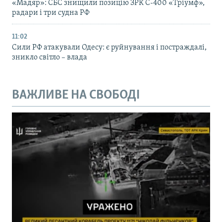
«Мадяр»: СБС знищили позицію ЗРК С-400 «Тріумф»,
радари і три судна РФ
11:02
Сили РФ атакували Одесу: є руйнування і постраждалі,
зникло світло – влада
ВАЖЛИВЕ НА СВОБОДІ