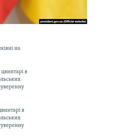
ківні на
 цвинтарі в
ольських
 суверенну
цвинтарі в
ольських
 суверенну