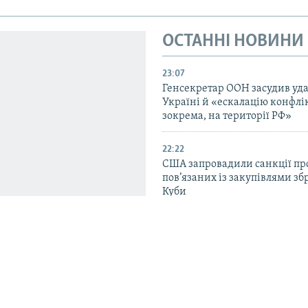
ОСТАННІ НОВИНИ
23:07
Генсекретар ООН засудив уда
Україні й «ескалацію конфлік
зокрема, на території РФ»
22:22
США запровадили санкції про
пов’язаних із закупівлями зб
Куби
21:16
В офісі Вучича анонсували ві
Зеленського до Сербії
домо про нову
20:01
ої