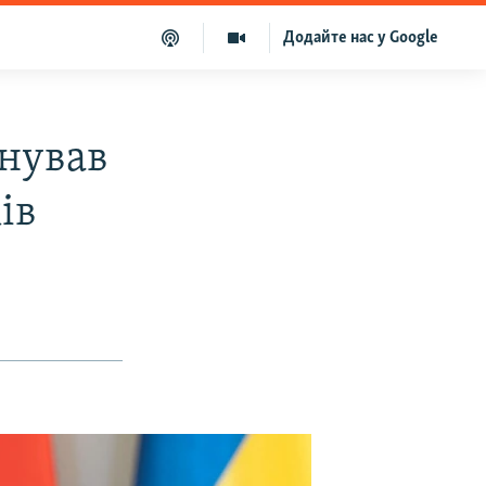
Додайте нас у Google
анував
ів