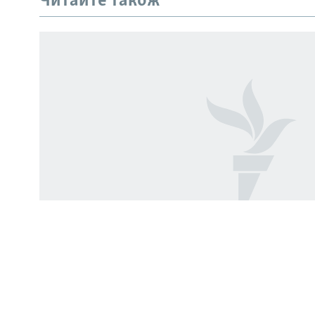
Читайте також
УКР
КТАТ
ДОЛУЧАЙСЯ!
Усі сайти RFE/RL
Підозра на 13,9 мільйона: що ві
справу проти Ольги Стефанішин