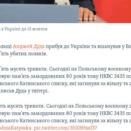
в Україні до 13 жовтня
ольщі
Анджей Дуда
прибув до України та вшанував у Би
ять убитих поляків.
’ять мусять тривати. Сьогодні на Польському воєнному
овую пам’ять замордованих 80 років тому НКВС 3435 п
аїнського Катинського списку, які загинули за вільну та
писав Дуда у твітері.
ять мусять тривати. Сьогодні на Польському воєнному 
овую пам'ять замордованих 80 років тому НКВС 3435 п
аїнського Катинського списку, які загинули за вільну та
dniaKatyńska
.
pic.twitter.com/3hXBHsaf37