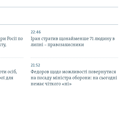
22:46
ри Росії по
Іран стратив щонайменше 71 людину в
ту,
липні – правозахисники
21:52
ти осіб,
Федоров щодо можливості повернутися
рої для
на посаду міністра оборони: на сьогодні
немає чіткого «ні»
20:41
зит
Медіа РФ пишуть про загибель генерала
Валерія Плохотнюка під час вибуху в
московському ресторані 1 серпня
19:29