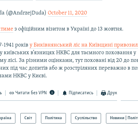
da (@AndrzejDuda)
October 11, 2020
атиме
з офіційним візитом в Україні до 13 жовтня.
7-1941 років
у Биківнянський ліс на Київщині привозил
у київських в’язницях НКВС для таємного поховання у
у лісі. За різними оцінками, тут поховані від 20 до по
аних під час допитів або ж розстріляних переважно в п
нами НКВС у Києві.
ь
Читати без VPN
Підписатись
Друк
країна
Світ
Політика
Суспільство
Новини | Полі