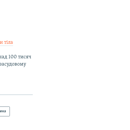
и тіла
над 100 тисяч
озасудовому
тика