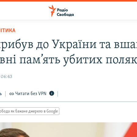
ЛІТИКА
прибув до України та вш
вні пам’ять убитих поляк
 06:43
ь
Читати без VPN
обода як бажане джерело в Google