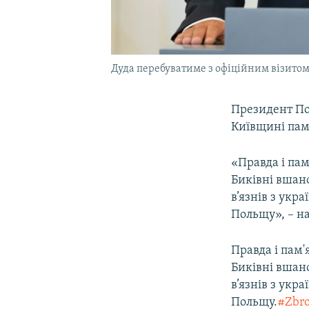
Дуда перебуватиме з офіційним візитом 
Президент П
Київщині пам’
«Правда і пам
Биківні вшан
в’язнів з укр
Польщу», – на
Правда і пам'
Биківні вшан
в’язнів з укр
Польщу.
#Zbro