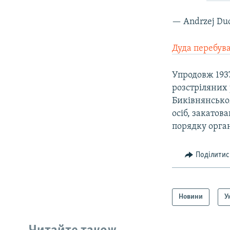
— Andrzej Du
Дуда перебув
Упродовж 193
розстріляних 
Биківнянськом
осіб, закатов
порядку орга
Поділитис
Новини
У
КРИМ РЕАЛІЇ
РУС