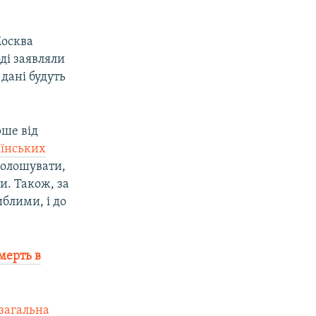
Москва
оді заявляли
 дані будуть
рше від
аїнських
голошувати,
и. Також, за
иблими, і до
мерть в
загальна