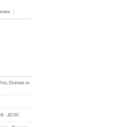
атись
озі, Полтаві та
дей – ДСНС