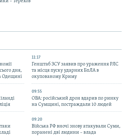
ники – Терехов
11:17
номії
Генштаб ЗСУ заявив про ураження РЛС
ього дня,
та місця пуску ударних БпЛА в
та Одещині
окупованому Криму
09:55
аїланді
ОВА: російський дрон вдарив по ринку
ліція
на Сумщині, постраждали 10 людей
09:20
атаки
Війська РФ вночі знову атакували Суми,
кладі
поранені дві людини – влада