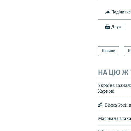
Поділитис
Друк
Новини
Н
НА ЦЮ Ж
Україна зазнала
Харкові
Війна Росії 
Масована атака