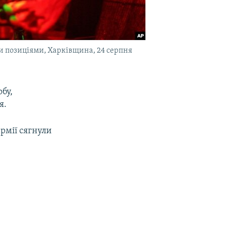
ми позиціями, Харківщина, 24 серпня
бу,
я.
армії сягнули