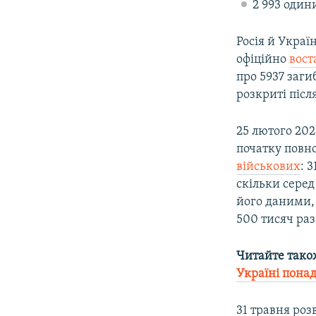
2 993 один
Росія й Украї
офіційно
вост
про 5937 заги
розкриті післ
25 лютого 20
початку повн
військових
: 
скільки серед
його даними, 
500 тисяч раз
Читайте тако
Україні понад
31 травня роз