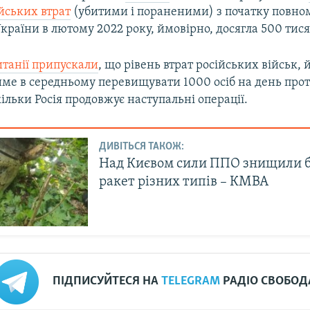
ійських втрат
(убитими і пораненими) з початку повно
країни в лютому 2022 року, ймовірно, досягла 500 тися
итанії припускали
, що рівень втрат російських військ, 
ме в середньому перевищувати 1000 осіб на день про
кільки Росія продовжує наступальні операції.
ДИВІТЬСЯ ТАКОЖ:
Над Києвом сили ППО знищили б
ракет різних типів – КМВА
ПІДПИСУЙТЕСЯ НА
TELEGRAM
РАДІО СВОБОД