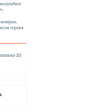
масштабної
ч.
ймовірно,
тягом серпня
лизько 20
А