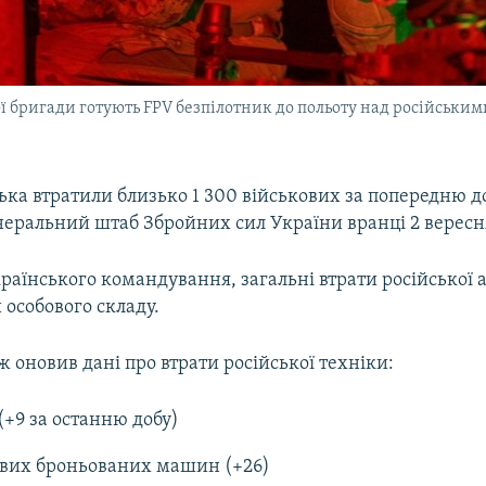
ої бригади готують FPV безпілотник до польоту над російськи
ська втратили близько 1 300 військових за попередню до
неральний штаб Збройних сил України вранці 2 вересн
раїнського командування, загальні втрати російської 
 особового складу.
 оновив дані про втрати російської техніки:
 (+9 за останню добу)
ових броньованих машин (+26)