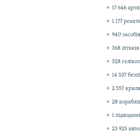
17 646 арт
1 177 реак
940 засобі
368 літаків
328 геліко
14 537 безп
2 557 крил
28 кораблів
1 підводни
23 925 авто