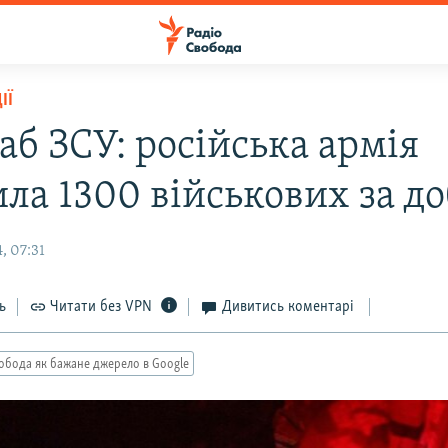
ІЇ
аб ЗСУ: російська армія
ла 1300 військових за д
, 07:31
ь
Читати без VPN
Дивитись коментарі
обода як бажане джерело в Google