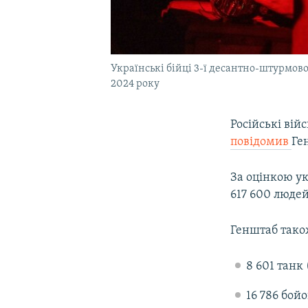
Українські бійці 3-ї десантно-штурмов
2024 року
Російські вій
повідомив
Ге
За оцінкою ук
617 600 людей
Генштаб також
8 601 танк
16 786 бой