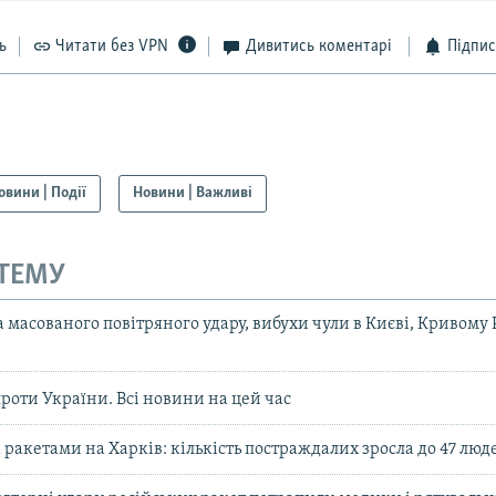
ь
Читати без VPN
Дивитись коментарі
Підпис
овини | Події
Новини | Важливі
 ТЕМУ
 масованого повітряного удару, вибухи чули в Києві, Кривому Р
проти України. Всі новини на цей час
 ракетами на Харків: кількість постраждалих зросла до 47 лю