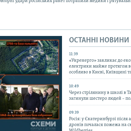
повторні удари російських ракет потрапили медики і рятуваль
ОСТАННІ НОВИНИ
11:39
«Укренерго» закликає до еко
електрики майже протягом вс
особливо в Києві, Київщині 
10:49
Через стрілянину в школі в Т
загинули шестеро людей – по
09:39
Росія: у Єкатеринбурзі після 
дронів почалася пожежа на с
Wildberries