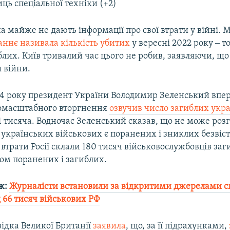
иць спеціальної техніки (+2)
на майже не дають інформації про свої втрати у війні. 
аннє називала кількість убитих
у вересні 2022 року ‒ т
блих. Київ тривалий час цього не робив, заявляючи, що
я війни.
24 року президент України Володимир Зеленський впе
омасштабного вторгнення
озвучив число загиблих укр
31 тисяча. Водночас Зеленський сказав, що не може роз
 українських військових є поранених і зниклих безвіст
втрати Росії склали 180 тисяч військовослужбовців заг
ом поранених і загиблих.
ж:
Журналісти встановили за відкритими джерелами с
 66 тисяч військових РФ
відка Великої Британії
заявила
, що, за її підрахунками,