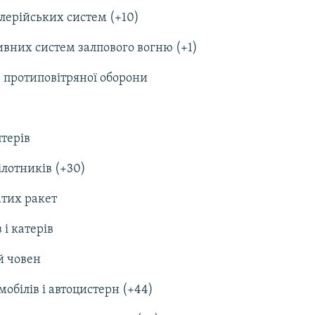
илерійських систем (+10)
тивних систем залпового вогню (+1)
в протиповітряної оборони
птерів
ілотників (+30)
атих ракет
 і катерів
й човен
мобілів і автоцистерн (+44)