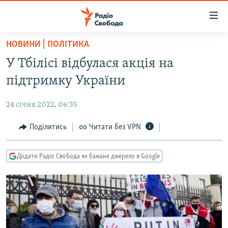
Доступність
посилання
Перейти
НОВИНИ | ПОЛІТИКА
до
РАДІО СВОБОДА – 70 РОКІВ
У Тбілісі відбулася акція на
основного
ВСЕ ЗА ДОБУ
матеріалу
підтримку України
СТАТТІ
Перейти
до
24 січня 2022, 06:35
ВІЙНА
ПОЛІТИКА
основної
РОСІЙСЬКА «ФІЛЬТРАЦІЯ»
Поділитись
Читати без VPN
ЕКОНОМІКА
навігації
Перейти
ДОНБАС.РЕАЛІЇ
СУСПІЛЬСТВО
до
Додати Радіо Свобода як бажане джерело в Google
КРИМ.РЕАЛІЇ
КУЛЬТУРА
пошуку
ТИ ЯК?
СПОРТ
СХЕМИ
УКРАЇНА
КИТАЙ.ВИКЛИКИ
СВІТ