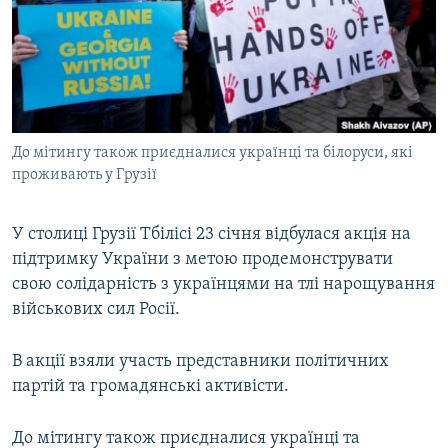
МУЛЬТИМЕДІА
ФОТО
СПЕЦПРОЄКТИ
ПОДКАСТИ
До мітингу також приєдналися українці та білоруси, які
проживають у Грузії
КРИМ РЕАЛІЇ
РУС
У столиці Грузії Тбілісі 23 січня відбулася акція на
УКР
підтримку України з метою продемонструвати
КТАТ
свою солідарність з українцями на тлі нарощування
військових сил Росії.
ДОЛУЧАЙСЯ!
В акції взяли участь представники політичних
партій та громадянські активісти.
До мітингу також приєдналися українці та