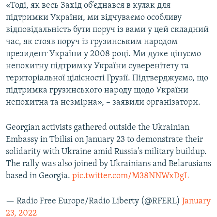
«Тоді, як весь Захід об’єднався в кулак для
підтримки України, ми відчуваємо особливу
відповідальність бути поруч із вами у цей складний
час, як стояв поруч із грузинським народом
президент України у 2008 році. Ми дуже цінуємо
непохитну підтримку України суверенітету та
територіальної цілісності Грузії. Підтверджуємо, що
підтримка грузинського народу щодо України
непохитна та незмірна», – заявили організатори.
Georgian activists gathered outside the Ukrainian
Embassy in Tbilisi on January 23 to demonstrate their
solidarity with Ukraine amid Russia's military buildup.
The rally was also joined by Ukrainians and Belarusians
based in Georgia.
pic.twitter.com/M38NNWxDgL
— Radio Free Europe/Radio Liberty (@RFERL)
January
23, 2022