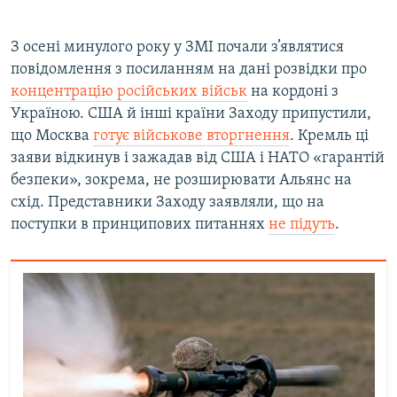
З осені минулого року у ЗМІ почали з’являтися
повідомлення з посиланням на дані розвідки про
концентрацію російських військ
на кордоні з
Україною. США й інші країни Заходу припустили,
що Москва
готує військове вторгнення
. Кремль ці
заяви відкинув і зажадав від США і НАТО «гарантій
безпеки», зокрема, не розширювати Альянс на
схід. Представники Заходу заявляли, що на
поступки в принципових питаннях
не підуть
.