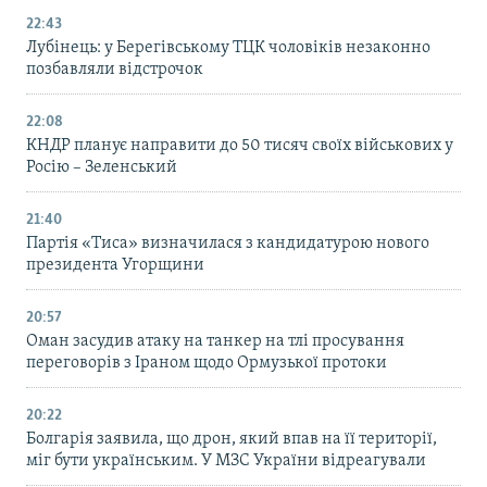
22:43
Лубінець: у Берегівському ТЦК чоловіків незаконно
позбавляли відстрочок
22:08
КНДР планує направити до 50 тисяч своїх військових у
Росію – Зеленський
21:40
Партія «Тиса» визначилася з кандидатурою нового
президента Угорщини
20:57
Оман засудив атаку на танкер на тлі просування
переговорів з Іраном щодо Ормузької протоки
20:22
Болгарія заявила, що дрон, який впав на її території,
міг бути українським. У МЗС України відреагували