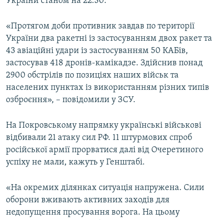
України станом на 22.30.
Усі сайти RFE/RL
«Протягом доби противник завдав по території
України два ракетні із застосуванням двох ракет та
43 авіаційні удари із застосуванням 50 КАБів,
застосував 418 дронів-камікадзе. Здійснив понад
2900 обстрілів по позиціях наших військ та
населених пунктах із використанням різних типів
озброєння», – повідомили у ЗСУ.
На Покровському напрямку українські військові
відбивали 21 атаку сил РФ. 11 штурмових спроб
російської армії прорватися далі від Очеретиного
успіху не мали, кажуть у Генштабі.
«На окремих ділянках ситуація напружена. Сили
оборони вживають активних заходів для
недопущення просування ворога. На цьому