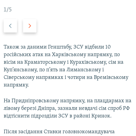
1/5
Н
В
а
п
з
е
а
р
Також за даними Генштабу, ЗСУ відбили 10
д
е
російських атак на Харківському напрямку, по
д
вісім на Краматорському і Курахівському, сім на
Куп’янському, по п’ять на Лиманському і
Сіверському напрямках і чотири на Времівському
напрямку.
На Придніпровському напрямку, на плацдармах на
лівому березі Дніпра, зазнали невдачі сім спроб РФ
відтіснити підрозділи ЗСУ в районі Кринок.
Після засідання Ставки головнокомандувача