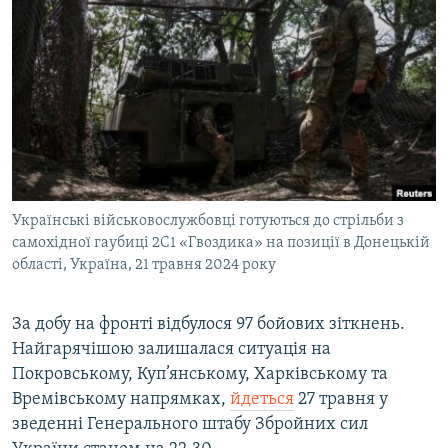
МУЛЬТИМЕДІА
ФОТО
СПЕЦПРОЄКТИ
ПОДКАСТИ
КРИМ РЕАЛІЇ
РУС
Українські військовослужбовці готуються до стрільби з
УКР
самохідної гаубиці 2С1 «Гвоздика» на позиції в Донецькій
області, Україна, 21 травня 2024 року
КТАТ
За добу на фронті відбулося 97 бойових зіткнень.
ДОЛУЧАЙСЯ!
Найгарячішою залишалася ситуація на
Покровському, Куп’янському, Харківському та
Времівському напрямках,
йдеться
27 травня у
зведенні Генерального штабу Збройних сил