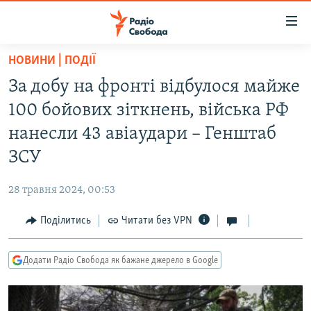
Доступність
посилання
Перейти
НОВИНИ | ПОДІЇ
до
РАДІО СВОБОДА – 70 РОКІВ
За добу на фронті відбулося майже
основного
ВСЕ ЗА ДОБУ
матеріалу
100 бойових зіткнень, війська РФ
СТАТТІ
Перейти
нанесли 43 авіаудари – Генштаб
до
ВІЙНА
ПОЛІТИКА
ЗСУ
основної
РОСІЙСЬКА «ФІЛЬТРАЦІЯ»
ЕКОНОМІКА
навігації
28 травня 2024, 00:53
Перейти
ДОНБАС.РЕАЛІЇ
СУСПІЛЬСТВО
до
Поділитись
Читати без VPN
КРИМ.РЕАЛІЇ
КУЛЬТУРА
пошуку
ТИ ЯК?
СПОРТ
Додати Радіо Свобода як бажане джерело в Google
СХЕМИ
УКРАЇНА
КИТАЙ.ВИКЛИКИ
СВІТ