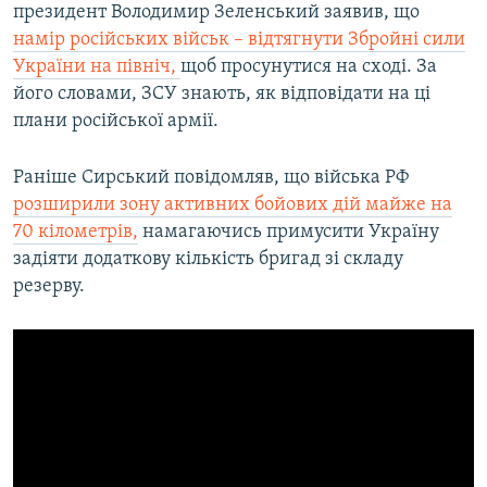
президент Володимир Зеленський заявив, що
намір російських військ – відтягнути Збройні сили
України на північ,
щоб просунутися на сході. За
його словами, ЗСУ знають, як відповідати на ці
плани російської армії.
Раніше Сирський повідомляв, що війська РФ
розширили зону активних бойових дій майже на
70 кілометрів,
намагаючись примусити Україну
задіяти додаткову кількість бригад зі складу
резерву.