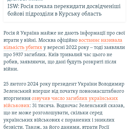
ISW: Росія почала перекидати досвідченіші
бойові підрозділи в Курську область
Росія й Україна майже не дають інформації про свої
втрати у війні. Москва офіційно
востаннє називала
кількість убитих
у вересні 2022 року ‒ тоді заявляли
про 5937 загиблих. Київ тривалий час цього не
робив, заявляючи, що дані будуть розкриті після
війни.
25 лютого 2024 року президент України Володимир
Зеленський вперше від початку повномасштабного
вторгнення
озвучив число загиблих українських
військових
: 31 тисяча. Водночас Зеленський сказав,
що не може розголошувати, скільки серед
українських військових є поранених і зниклих
безвісти. Також, за його даними, втрати Росії