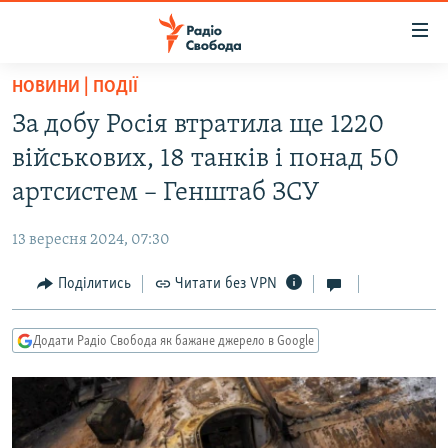
Доступність
посилання
Перейти
НОВИНИ | ПОДІЇ
до
РАДІО СВОБОДА – 70 РОКІВ
За добу Росія втратила ще 1220
основного
ВСЕ ЗА ДОБУ
матеріалу
військових, 18 танків і понад 50
СТАТТІ
Перейти
артсистем – Генштаб ЗСУ
до
ВІЙНА
ПОЛІТИКА
основної
13 вересня 2024, 07:30
РОСІЙСЬКА «ФІЛЬТРАЦІЯ»
ЕКОНОМІКА
навігації
Перейти
Поділитись
Читати без VPN
ДОНБАС.РЕАЛІЇ
СУСПІЛЬСТВО
до
КРИМ.РЕАЛІЇ
КУЛЬТУРА
пошуку
Додати Радіо Свобода як бажане джерело в Google
ТИ ЯК?
СПОРТ
СХЕМИ
УКРАЇНА
КИТАЙ.ВИКЛИКИ
СВІТ