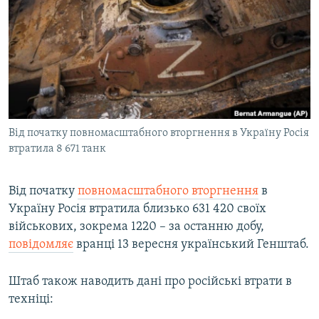
МУЛЬТИМЕДІА
ФОТО
СПЕЦПРОЄКТИ
ПОДКАСТИ
КРИМ РЕАЛІЇ
Від початку повномасштабного вторгнення в Україну Росія
РУС
втратила 8 671 танк
УКР
Від початку
повномасштабного вторгнення
в
КТАТ
Україну Росія втратила близько 631 420 своїх
військових, зокрема 1220 – за останню добу,
ДОЛУЧАЙСЯ!
повідомляє
вранці 13 вересня український Генштаб.
Штаб також наводить дані про російські втрати в
техніці: