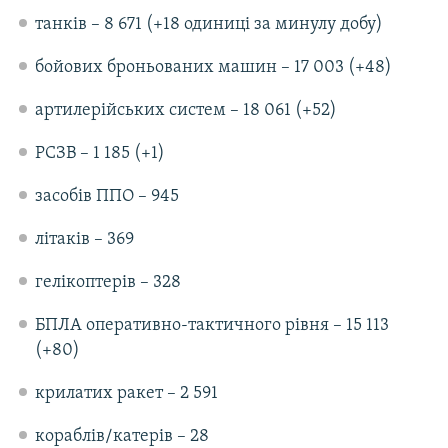
Усі сайти RFE/RL
танків – 8 671 (+18 одиниці за минулу добу)
бойових броньованих машин – 17 003 (+48)
артилерійських систем – 18 061 (+52)
РСЗВ – 1 185 (+1)
засобів ППО – 945
літаків – 369
гелікоптерів – 328
БПЛА оперативно-тактичного рівня – 15 113
(+80)
крилатих ракет – 2 591
кораблів/катерів – 28