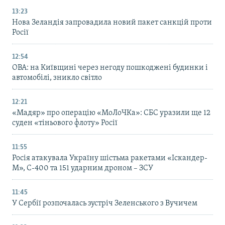
13:23
Нова Зеландія запровадила новий пакет санкцій проти
Росії
12:54
ОВА: на Київщині через негоду пошкоджені будинки і
автомобілі, зникло світло
12:21
«Мадяр» про операцію «МоЛоЧКа»: СБС уразили ще 12
суден «тіньового флоту» Росії
11:55
Росія атакувала Україну шістьма ракетами «Іскандер-
М», С-400 та 151 ударним дроном – ЗСУ
11:45
У Сербії розпочалась зустріч Зеленського з Вучичем