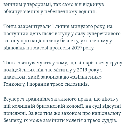
винним у тероризмі, так само він відкинув
Усі сайти RFE/RL
обвинувачення у небезпечному водінні.
Тонга заарештували 1 липня минулого року, на
наступний день після вступу у силу суперечливого
закону про національну безпеку, ухваленому у
відповідь на масові протести 2019 року.
Тонга звинувачують у тому, що він врізався у групу
поліцейських під час мітингу у 2019 року з
плакатом, який закликав до «звільнення»
Гонконгу, і поранив трьох силовиків.
Всупереч традиціям загального права, що діють у
цій колишній британській колонії, на суді відсутні
присяжні. За все тим же законом про національну
безпеку, їх може замінити колегія з трьох суддів.