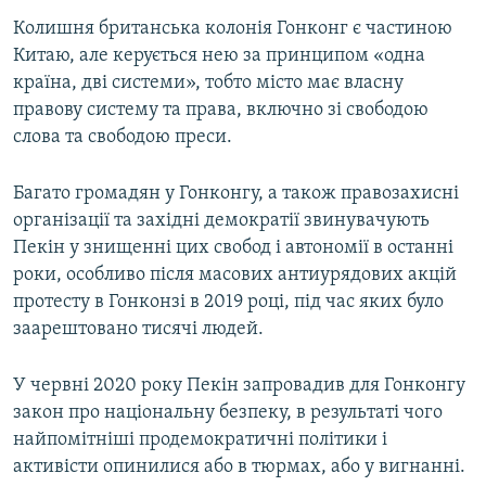
Колишня британська колонія Гонконг є частиною
Китаю, але керується нею за принципом «одна
країна, дві системи», тобто місто має власну
правову систему та права, включно зі свободою
слова та свободою преси.
Багато громадян у Гонконгу, а також правозахисні
організації та західні демократії звинувачують
Пекін у знищенні цих свобод і автономії в останні
роки, особливо після масових антиурядових акцій
протесту в Гонконзі в 2019 році, під час яких було
заарештовано тисячі людей.
У червні 2020 року Пекін запровадив для Гонконгу
закон про національну безпеку, в результаті чого
найпомітніші продемократичні політики і
активісти опинилися або в тюрмах, або у вигнанні.