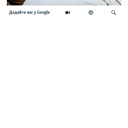
Додайте нас у Google
«Виживає 1 із 15»: як українські дрони
зупиняють наступ армії РФ
Шукати
ОСТАННІ НОВИНИ
11:04
Війська РФ значно посилили свої атаки на
Лиманському напрямку – Генштаб ЗСУ
10:39
Крим: вночі було чутно вибухи біля Севастополя,
Сімферополя та Красноперекопська
10:11