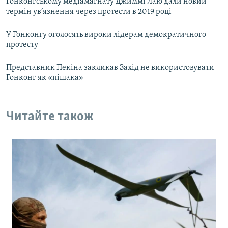
Гонконгському медіамагнату Джиммі Лаю дали новий
термін ув’язнення через протести в 2019 році
У Гонконгу оголосять вироки лідерам демократичного
протесту
Представник Пекіна закликав Захід не використовувати
Гонконг як «пішака»
Читайте також