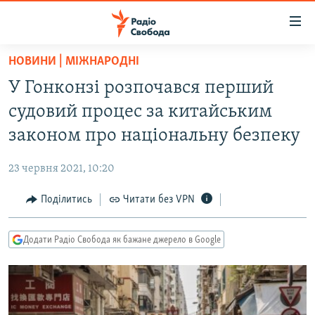
Доступність
посилання
Перейти
НОВИНИ | МІЖНАРОДНІ
до
РАДІО СВОБОДА – 70 РОКІВ
У Гонконзі розпочався перший
основного
ВСЕ ЗА ДОБУ
матеріалу
судовий процес за китайським
СТАТТІ
Перейти
законом про національну безпеку
до
ВІЙНА
ПОЛІТИКА
основної
23 червня 2021, 10:20
РОСІЙСЬКА «ФІЛЬТРАЦІЯ»
ЕКОНОМІКА
навігації
Перейти
Поділитись
Читати без VPN
ДОНБАС.РЕАЛІЇ
СУСПІЛЬСТВО
до
КРИМ.РЕАЛІЇ
КУЛЬТУРА
пошуку
Додати Радіо Свобода як бажане джерело в Google
ТИ ЯК?
СПОРТ
СХЕМИ
УКРАЇНА
КИТАЙ.ВИКЛИКИ
СВІТ