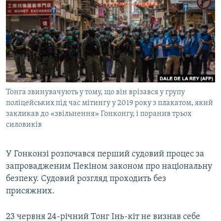
МУЛЬТИМЕДІА
ФОТО
СПЕЦПРОЄКТИ
ПОДКАСТИ
КРИМ РЕАЛІЇ
Тонга звинувачують у тому, що він врізався у групу
РУС
поліцейських під час мітингу у 2019 року з плакатом, який
закликав до «звільнення» Гонконгу, і поранив трьох
УКР
силовиків
КТАТ
У Гонконзі розпочався перший судовий процес за
ДОЛУЧАЙСЯ!
запровадженим Пекіном законом про національну
безпеку. Судовий розгляд проходить без
присяжних.
23 червня 24-річний Тонг Інь-кіт не визнав себе