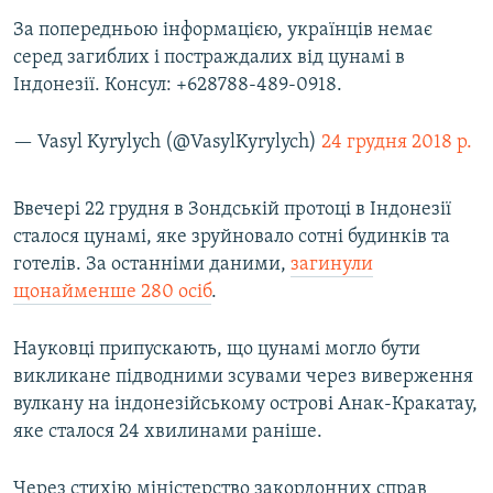
За попередньою інформацією, українців немає
серед загиблих і постраждалих від цунамі в
Усі сайти RFE/RL
Індонезії. Консул: +628788-489-0918.
— Vasyl Kyrylych (@VasylKyrylych)
24 грудня 2018 р.
Ввечері 22 грудня в Зондській протоці в Індонезії
сталося цунамі, яке зруйновало сотні будинків та
готелів. За останніми даними,
загинули
щонайменше 280 осіб
.
Науковці припускають, що цунамі могло бути
викликане підводними зсувами через виверження
вулкану на індонезійському острові Анак-Кракатау,
яке сталося 24 хвилинами раніше.
Через стихію міністерство закордонних справ