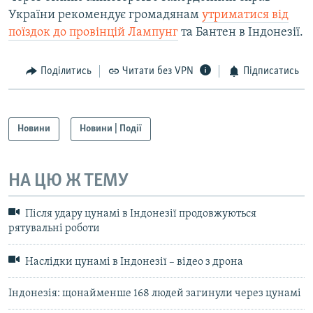
України рекомендує громадянам
утриматися від
поїздок до провінцій Лампунг
та Бантен в Індонезії.
Поділитись
Читати без VPN
Підписатись
Новини
Новини | Події
НА ЦЮ Ж ТЕМУ
Після удару цунамі в Індонезії продовжуються
рятувальні роботи
Наслідки цунамі в Індонезії – відео з дрона
Індонезія: щонайменше 168 людей загинули через цунамі