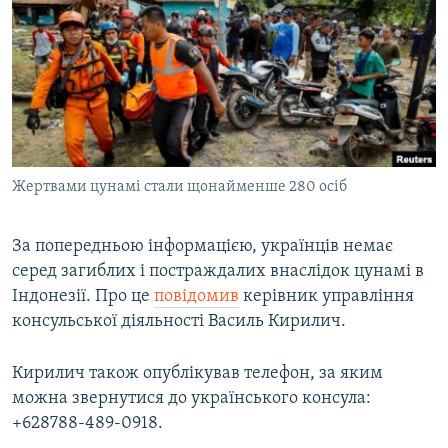
КИТАЙ.ВИКЛИКИ
МУЛЬТИМЕДІА
ФОТО
СПЕЦПРОЄКТИ
ПОДКАСТИ
Жертвами цунамі стали щонайменше 280 осіб
КРИМ РЕАЛІЇ
РУС
За попередньою інформацією, українців немає
серед загиблих і постраждалих внаслідок цунамі в
УКР
Індонезії. Про це
повідомив
керівник управління
КТАТ
консульської діяльності Василь Кирилич.
ДОЛУЧАЙСЯ!
Кирилич також опублікував телефон, за яким
можна звернутися до українського консула:
+628788-489-0918.