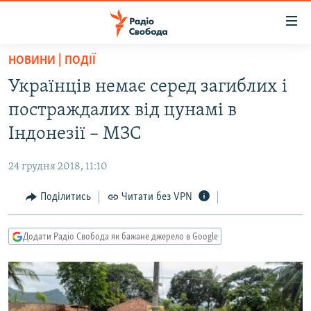
Доступність
посилання
Перейти
НОВИНИ | ПОДІЇ
до
РАДІО СВОБОДА – 70 РОКІВ
Українців немає серед загиблих і
основного
ВСЕ ЗА ДОБУ
матеріалу
постраждалих від цунамі в
СТАТТІ
Перейти
Індонезії – МЗС
до
ВІЙНА
ПОЛІТИКА
основної
24 грудня 2018, 11:10
РОСІЙСЬКА «ФІЛЬТРАЦІЯ»
ЕКОНОМІКА
навігації
Перейти
Поділитись
Читати без VPN
ДОНБАС.РЕАЛІЇ
СУСПІЛЬСТВО
до
КРИМ.РЕАЛІЇ
КУЛЬТУРА
пошуку
Додати Радіо Свобода як бажане джерело в Google
ТИ ЯК?
СПОРТ
СХЕМИ
УКРАЇНА
ПРИАЗОВ’Я
СВІТ