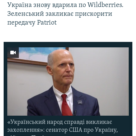
Україна знову вдарила по Wildberries.
Зеленський закликає прискорити
передачу Patriot
«Український народ справді викликає
захоплення»: сенатор США про Україну,