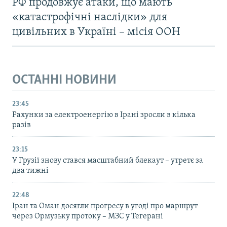
РФ продовжує атаки, що мають
«катастрофічні наслідки» для
цивільних в Україні – місія ООН
ОСТАННІ НОВИНИ
23:45
Рахунки за електроенергію в Ірані зросли в кілька
разів
23:15
У Грузії знову стався масштабний блекаут – утретє за
два тижні
22:48
Іран та Оман досягли прогресу в угоді про маршрут
через Ормузьку протоку – МЗС у Тегерані