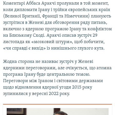
Коментарі Аббаса Аракчі пролунали в той момент,
Усі сайти RFE/RL
коли дипломати Ірану і трійки європейських країн
(Великої Британії, Франції та Німеччини) планують
зустрітися в Женеві для обговорення ряду питань,
включно з ядерною програмою Ірану та конфліктом
на Близькому Сході. Аракчі описав зустріч 29
листопада як «мозковий штурм», щоб побачити,
«чи справді є вихід» із нинішнього глухого кута.
Жодна сторона не називає зустріч у Женеві
ядерними переговорами, але очікується, що атомна
програма Ірану буде центральною темою.
Переговори між Іраном і світовими державами
щодо відновлення ядерної угоди 2015 року
зупинилися у вересні 2022 року.