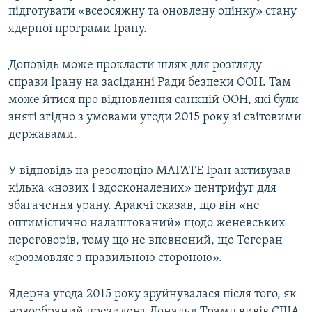
підготувати «всеосяжну та оновлену оцінку» стану
ядерної програми Ірану.
Доповідь може прокласти шлях для розгляду
справи Ірану на засіданні Ради безпеки ООН. Там
може йтися про відновлення санкцій ООН, які були
зняті згідно з умовами угоди 2015 року зі світовими
державами.
У відповідь на резолюцію МАГАТЕ Іран активував
кілька «нових і вдосконалених» центрифуг для
збагачення урану. Аракчі сказав, що він «не
оптимістично налаштований» щодо женевських
переговорів, тому що не впевнений, що Тегеран
«розмовляє з правильною стороною».
Ядерна угода 2015 року зруйнувалася після того, як
новообраний президент Дональд Трамп вивів США