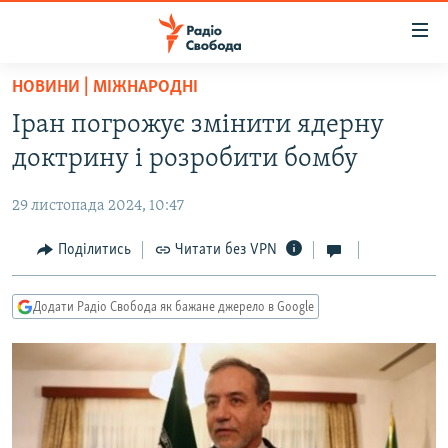
Доступність
посилання
Перейти
НОВИНИ | МІЖНАРОДНІ
до
РАДІО СВОБОДА – 70 РОКІВ
Іран погрожує змінити ядерну
основного
ВСЕ ЗА ДОБУ
матеріалу
доктрину і розробити бомбу
СТАТТІ
Перейти
до
29 листопада 2024, 10:47
ВІЙНА
ПОЛІТИКА
основної
РОСІЙСЬКА «ФІЛЬТРАЦІЯ»
Поділитись
Читати без VPN
ЕКОНОМІКА
навігації
Перейти
ДОНБАС.РЕАЛІЇ
СУСПІЛЬСТВО
до
Додати Радіо Свобода як бажане джерело в Google
КРИМ.РЕАЛІЇ
КУЛЬТУРА
пошуку
ТИ ЯК?
СПОРТ
СХЕМИ
УКРАЇНА
КИТАЙ.ВИКЛИКИ
СВІТ