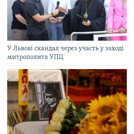
У Львові скандал через участь у заході
митрополита УПЦ