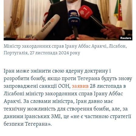
МУЛЬТИМЕДІА
ФОТО
СПЕЦПРОЄКТИ
ПОДКАСТИ
Міністр закордонних справ Ірану Аббас Аракчі, Лісабон,
Португалія, 27 листопада 2024 року
КРИМ РЕАЛІЇ
РУС
Іран може змінити свою ядерну доктрину і
УКР
розробити бомбу, якщо проти Тегерана будуть знову
КТАТ
запроваджені санкції ООН,
заявив
28 листопада в
Лісабоні міністр закордонних справ Ірану Аббас
ДОЛУЧАЙСЯ!
Аракчі. За словами міністра, Іран давно має
технічну можливість для створення бомби, але, за
даними іранських ЗМІ, це «не є частиною стратегії
безпеки Тегерана».