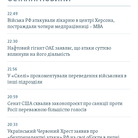
22:49
Війська РФ атакували лікарню в центрі Херсона,
постраждали чотири медпрацівниці – МВА
22:30
Нафтовий гігант ОАЕ заявляє, що атаки суттєво
вплинули на його діяльність
21:56
У «Скелі» прокоментували переведення військових в
інші підрозділи
20:59
Cенат США схвалив законопроєкт про санкції проти
Росії переважною більшістю голосів
20:33
Український Червоний Хрест заявив про
«безпрецедентні атаки» РФ на свої об’єкти в липні