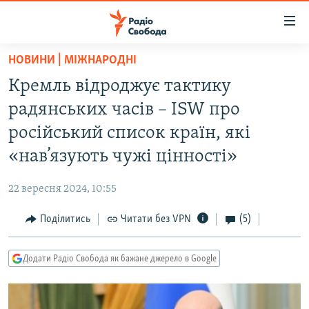
Доступність
посилання
Перейти
НОВИНИ | МІЖНАРОДНІ
до
РАДІО СВОБОДА – 70 РОКІВ
Кремль відроджує тактику
основного
ВСЕ ЗА ДОБУ
матеріалу
радянських часів – ISW про
СТАТТІ
Перейти
російський список країн, які
до
ВІЙНА
ПОЛІТИКА
«нав’язують чужі цінності»
основної
РОСІЙСЬКА «ФІЛЬТРАЦІЯ»
ЕКОНОМІКА
навігації
22 вересня 2024, 10:55
Перейти
ДОНБАС.РЕАЛІЇ
СУСПІЛЬСТВО
до
Поділитись
Читати без VPN
(5)
КРИМ.РЕАЛІЇ
КУЛЬТУРА
пошуку
ТИ ЯК?
СПОРТ
Додати Радіо Свобода як бажане джерело в Google
СХЕМИ
УКРАЇНА
КИТАЙ.ВИКЛИКИ
СВІТ