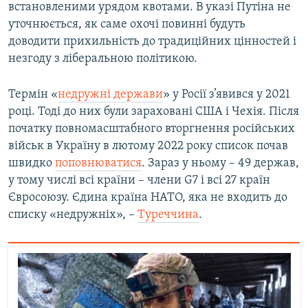
встановленими урядом квотами. В указі Путіна не
уточнюється, як саме охочі повинні будуть
доводити прихильність до традиційних цінностей і
незгоду з ліберальною політикою.
Термін «
недружні держави
» у Росії з’явився у 2021
році. Тоді до них були зараховані США і Чехія. Після
початку повномасштабного вторгнення російських
військ в Україну в лютому 2022 року список почав
швидко
поповнюватися
. Зараз у ньому – 49 держав,
у тому числі всі країни – члени G7 і всі 27 країн
Євросоюзу. Єдина країна НАТО, яка не входить до
списку «недружніх», –
Туреччина
.