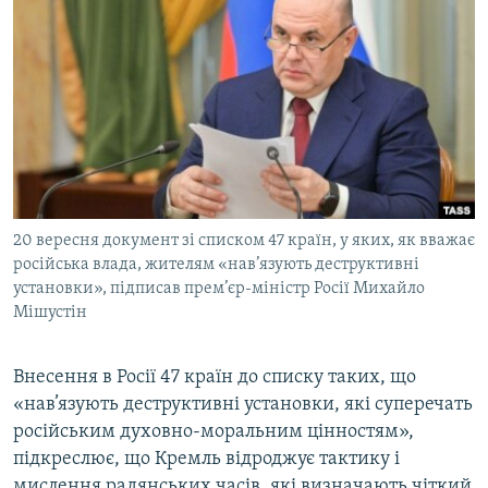
МУЛЬТИМЕДІА
ФОТО
СПЕЦПРОЄКТИ
ПОДКАСТИ
КРИМ РЕАЛІЇ
РУС
20 вересня документ зі списком 47 країн, у яких, як вважає
УКР
російська влада, жителям «нав’язують деструктивні
установки», підписав прем’єр-міністр Росії Михайло
КТАТ
Мішустін
ДОЛУЧАЙСЯ!
Внесення в Росії 47 країн до списку таких, що
«нав’язують деструктивні установки, які суперечать
російським духовно-моральним цінностям»,
підкреслює, що Кремль відроджує тактику і
мислення радянських часів, які визначають чіткий