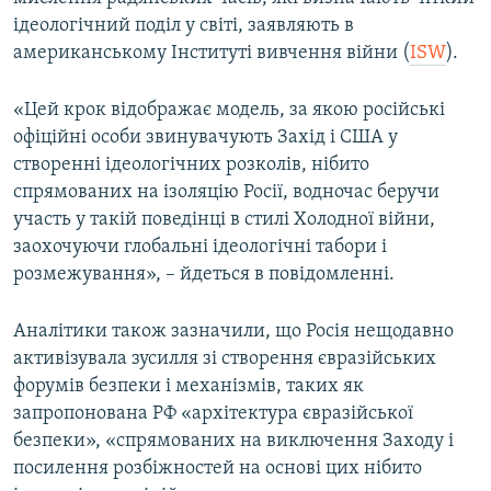
Усі сайти RFE/RL
ідеологічний поділ у світі, заявляють в
американському Інституті вивчення війни (
ISW
).
«Цей крок відображає модель, за якою російські
офіційні особи звинувачують Захід і США у
створенні ідеологічних розколів, нібито
спрямованих на ізоляцію Росії, водночас беручи
участь у такій поведінці в стилі Холодної війни,
заохочуючи глобальні ідеологічні табори і
розмежування», – йдеться в повідомленні.
Аналітики також зазначили, що Росія нещодавно
активізувала зусилля зі створення євразійських
форумів безпеки і механізмів, таких як
запропонована РФ «архітектура євразійської
безпеки», «спрямованих на виключення Заходу і
посилення розбіжностей на основі цих нібито