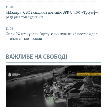
11:50
«Мадяр»: СБС знищили позицію ЗРК С-400 «Тріумф»,
радари і три судна РФ
11:02
Сили РФ атакували Одесу: є руйнування і постраждалі,
зникло світло – влада
ВАЖЛИВЕ НА СВОБОДІ