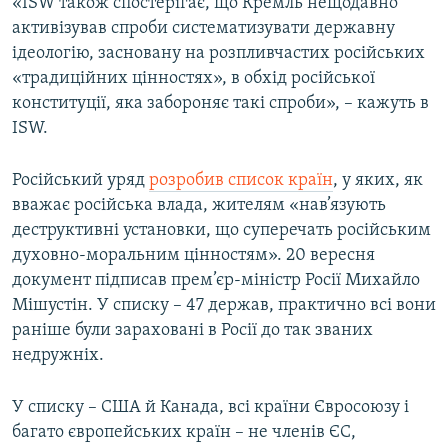
«ISW також спостерігає, що Кремль нещодавно
активізував спроби систематизувати державну
ідеологію, засновану на розпливчастих російських
«традиційних цінностях», в обхід російської
конституції, яка забороняє такі спроби», – кажуть в
ISW.
Російський уряд
розробив список країн
, у яких, як
вважає російська влада, жителям «нав’язують
деструктивні установки, що суперечать російським
духовно-моральним цінностям». 20 вересня
документ підписав прем’єр-міністр Росії Михайло
Мішустін. У списку – 47 держав, практично всі вони
раніше були зараховані в Росії до так званих
недружніх.
У списку – США й Канада, всі країни Євросоюзу і
багато європейських країн – не членів ЄС,