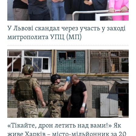
У Львові скандал через участь у заході
митрополита УПЦ (МП)
«Тікайте, дрон летить над вами!» Як
живе Харків – місто-мільйонник за 20