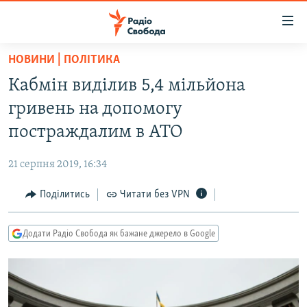
Доступність
посилання
Перейти
НОВИНИ | ПОЛІТИКА
до
РАДІО СВОБОДА – 70 РОКІВ
Кабмін виділив 5,4 мільйона
основного
ВСЕ ЗА ДОБУ
матеріалу
гривень на допомогу
СТАТТІ
Перейти
постраждалим в АТО
до
ВІЙНА
ПОЛІТИКА
основної
21 серпня 2019, 16:34
РОСІЙСЬКА «ФІЛЬТРАЦІЯ»
ЕКОНОМІКА
навігації
Перейти
Поділитись
Читати без VPN
ДОНБАС.РЕАЛІЇ
СУСПІЛЬСТВО
до
КРИМ.РЕАЛІЇ
КУЛЬТУРА
пошуку
Додати Радіо Свобода як бажане джерело в Google
ТИ ЯК?
СПОРТ
СХЕМИ
УКРАЇНА
КИТАЙ.ВИКЛИКИ
СВІТ