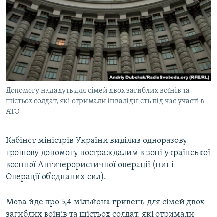
МУЛЬТИМЕДІА
ФОТО
СПЕЦПРОЄКТИ
ПОДКАСТИ
КРИМ РЕАЛІЇ
Допомогу нададуть для сімей двох загиблих воїнів та
РУС
шістьох солдат, які отримали інвалідність під час участі в
АТО
УКР
КТАТ
Кабінет міністрів України виділив одноразову
грошову допомогу постраждалим в зоні української
ДОЛУЧАЙСЯ!
воєнної Антитерористичної операції (нині –
Операції об’єднаних сил).
Мова йде про 5,4 мільйона гривень для сімей двох
загиблих воїнів та шістьох солдат, які отримали