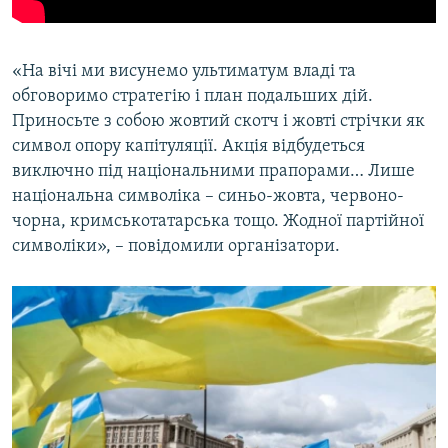
«На вічі ми висунемо ультиматум владі та
обговоримо стратегію і план подальших дій.
Приносьте з собою жовтий скотч і жовті стрічки як
символ опору капітуляції. Акція відбудеться
виключно під національними прапорами… Лише
національна символіка – синьо-жовта, червоно-
чорна, кримськотатарська тощо. Жодної партійної
символіки», – повідомили організатори.