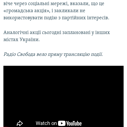
віче через соціальні мережі, вказали, що це
Усі сайти RFE/RL
«громадська акція», і закликали не
використовувати подію з партійних інтересів.
Аналогічні акції сьогодні заплановані у інших
містах України.
Радіо Свобода вело пряму трансляцію події.