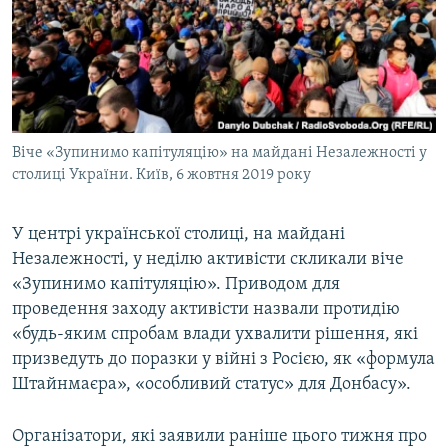
МУЛЬТИМЕДІА
ФОТО
СПЕЦПРОЄКТИ
ПОДКАСТИ
Віче «Зупинимо капітуляцію» на майдані Незалежності у
столиці України. Київ, 6 жовтня 2019 року
КРИМ РЕАЛІЇ
РУС
У центрі української столиці, на майдані
УКР
Незалежності, у неділю активісти скликали віче
КТАТ
«Зупинимо капітуляцію». Приводом для
проведення заходу активісти назвали протидію
ДОЛУЧАЙСЯ!
«будь-яким спробам влади ухвалити рішення, які
призведуть до поразки у війні з Росією, як «формула
Штайнмаєра», «особливий статус» для Донбасу».
Організатори, які заявили раніше цього тижня про