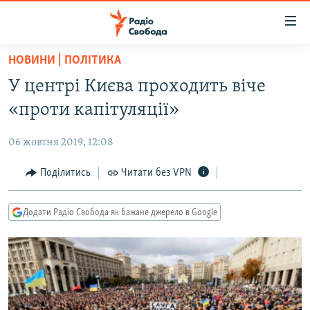
Доступність
посилання
Перейти
НОВИНИ | ПОЛІТИКА
до
РАДІО СВОБОДА – 70 РОКІВ
У центрі Києва проходить віче
основного
ВСЕ ЗА ДОБУ
матеріалу
«проти капітуляції»
СТАТТІ
Перейти
до
06 жовтня 2019, 12:08
ВІЙНА
ПОЛІТИКА
основної
РОСІЙСЬКА «ФІЛЬТРАЦІЯ»
Поділитись
Читати без VPN
ЕКОНОМІКА
навігації
Перейти
ДОНБАС.РЕАЛІЇ
СУСПІЛЬСТВО
до
Додати Радіо Свобода як бажане джерело в Google
КРИМ.РЕАЛІЇ
КУЛЬТУРА
пошуку
ТИ ЯК?
СПОРТ
СХЕМИ
УКРАЇНА
КИТАЙ.ВИКЛИКИ
СВІТ