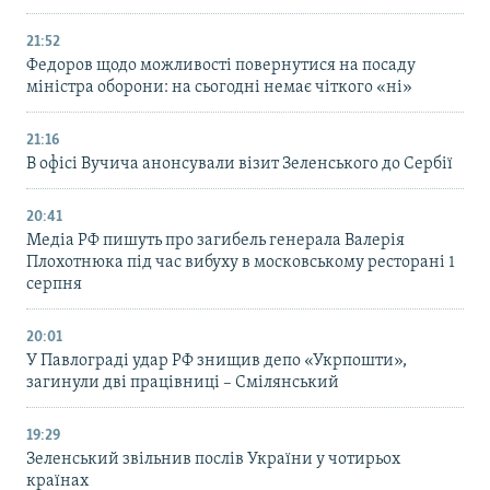
21:52
Федоров щодо можливості повернутися на посаду
міністра оборони: на сьогодні немає чіткого «ні»
21:16
В офісі Вучича анонсували візит Зеленського до Сербії
20:41
Медіа РФ пишуть про загибель генерала Валерія
Плохотнюка під час вибуху в московському ресторані 1
серпня
20:01
У Павлограді удар РФ знищив депо «Укрпошти»,
загинули дві працівниці – Смілянський
19:29
Зеленський звільнив послів України у чотирьох
країнах