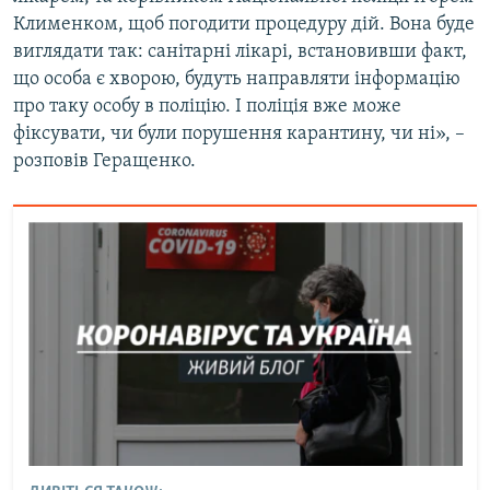
Усі сайти RFE/RL
Клименком, щоб погодити процедуру дій. Вона буде
виглядати так: санітарні лікарі, встановивши факт,
що особа є хворою, будуть направляти інформацію
про таку особу в поліцію. І поліція вже може
фіксувати, чи були порушення карантину, чи ні», –
розповів Геращенко.