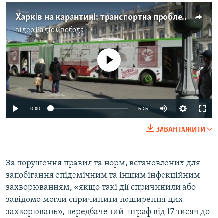
Харків на карантині: транспортна проблема і безконтрольність – відео
відео
Радіо Свобода
No media source currently available
Auto
0:00
5:25
270p
ЗАВАНТАЖИТИ
360p
Auto
270p
360p
404p
404p
За порушення правил та норм, встановлених для
запобігання епідемічним та іншим інфекційним
1080p
1080p
захворюванням, «якщо такі дії спричинили або
завідомо могли спричинити поширення цих
захворювань», передбачений штраф від 17 тисяч до