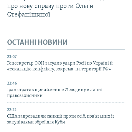
про нову справу проти Ольги
Стефанішиної
ОСТАННІ НОВИНИ
23:07
Генсекретар ООН засудив удари Росії по Україні й
«ескалацію конфлікту, зокрема, на території РФ»
22:46
Іран стратив щонайменше 71 людину в липні –
правозахисники
22:22
США запровадили санкції проти осіб, пов’язаних із
закупівлями зброї для Куби