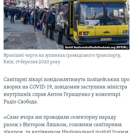
МУЛЬТИМЕДІА
ФОТО
СПЕЦПРОЄКТИ
ПОДКАСТИ
КРИМ РЕАЛІЇ
Вранішні черги на зупинках громадського транспорту,
РУС
Київ, 19 березня 2020 року
УКР
Санітарні лікарі повідомлятимуть поліцейських про
КТАТ
хворих на COVID-19, повідомив заступник міністра
внутрішніх справ Антон Геращенко у коментарі
ДОЛУЧАЙСЯ!
Радіо Свобода.
«Саме вчора ми проводили селекторну нараду
разом з Віктором Ляшком, головним санітарним
лікарем, та керівником Національної поліції Ігорем