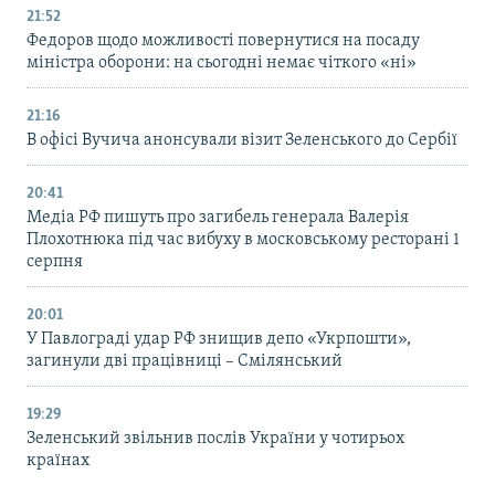
21:52
Федоров щодо можливості повернутися на посаду
міністра оборони: на сьогодні немає чіткого «ні»
21:16
В офісі Вучича анонсували візит Зеленського до Сербії
20:41
Медіа РФ пишуть про загибель генерала Валерія
Плохотнюка під час вибуху в московському ресторані 1
серпня
20:01
У Павлограді удар РФ знищив депо «Укрпошти»,
загинули дві працівниці – Смілянський
19:29
Зеленський звільнив послів України у чотирьох
країнах