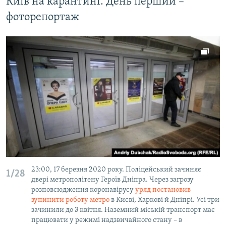
Київ на карантині. День перший –
фоторепортаж
23:00, 17 березня 2020 року. Поліцейський зачиняє
1/28
двері метрополітену Героїв Дніпра. Через загрозу
розповсюдження коронавірусу
уряд постановив
зупинити роботу метро
в Києві, Харкові й Дніпрі. Усі три
зачинили до 3 квітня. Наземний міській транспорт має
працювати у режимі надзвичайного стану – в