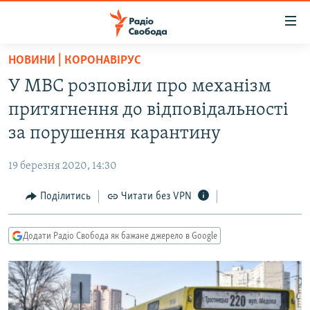
Доступність
посилання
Перейти
НОВИНИ | КОРОНАВІРУС
до
РАДІО СВОБОДА – 70 РОКІВ
У МВС розповіли про механізм
основного
ВСЕ ЗА ДОБУ
матеріалу
притягнення до відповідальності
СТАТТІ
Перейти
за порушення карантину
до
ВІЙНА
ПОЛІТИКА
основної
19 березня 2020, 14:30
РОСІЙСЬКА «ФІЛЬТРАЦІЯ»
ЕКОНОМІКА
навігації
Перейти
Поділитись
Читати без VPN
ДОНБАС.РЕАЛІЇ
СУСПІЛЬСТВО
до
КРИМ.РЕАЛІЇ
КУЛЬТУРА
пошуку
Додати Радіо Свобода як бажане джерело в Google
ТИ ЯК?
СПОРТ
СХЕМИ
УКРАЇНА
КИТАЙ.ВИКЛИКИ
СВІТ