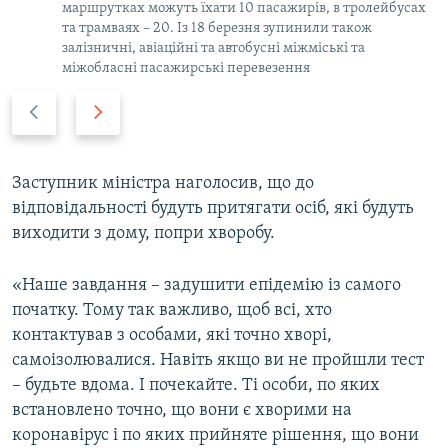
маршрутках можуть їхати 10 пасажирів, в тролейбусах
та трамваях – 20. Із 18 березня зупинили також
залізничні, авіаційні та автобусні міжміські та
міжобласні пасажирські перевезення
Н
В
а
п
з
е
а
р
Заступник міністра наголосив, що до
д
е
відповідальності будуть притягати осіб, які будуть
д
виходити з дому, попри хворобу.
«Наше завдання – задушити епідемію із самого
початку. Тому так важливо, щоб всі, хто
контактував з особами, які точно хворі,
самоізолювалися. Навіть якщо ви не пройшли тест
– будьте вдома. І почекайте. Ті особи, по яких
встановлено точно, що вони є хворими на
коронавірус і по яких прийняте рішення, що вони