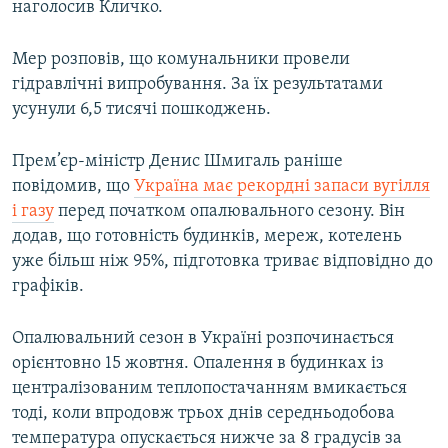
наголосив Кличко.
Усі сайти RFE/RL
Мер розповів, що комунальники провели
гідравлічні випробування. За їх результатами
усунули 6,5 тисячі пошкоджень.
Прем’єр-міністр Денис Шмигаль раніше
повідомив, що
Україна має рекордні запаси вугілля
і газу
перед початком опалювального сезону. Він
додав, що готовність будинків, мереж, котелень
уже більш ніж 95%, підготовка триває відповідно до
графіків.
Опалювальний сезон в Україні розпочинається
орієнтовно 15 жовтня. Опалення в будинках із
централізованим теплопостачанням вмикається
тоді, коли впродовж трьох днів середньодобова
температура опускається нижче за 8 градусів за