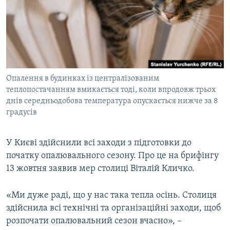
МУЛЬТИМЕДІА
ФОТО
СПЕЦПРОЄКТИ
ПОДКАСТИ
Опалення в будинках із централізованим
теплопостачанням вмикається тоді, коли впродовж трьох
КРИМ РЕАЛІЇ
днів середньодобова температура опускається нижче за 8
РУС
градусів
УКР
КТАТ
У Києві здійснили всі заходи з підготовки до
початку опалювального сезону. Про це на брифінгу
13 жовтня заявив мер столиці Віталій Кличко.
ДОЛУЧАЙСЯ!
«Ми дуже раді, що у нас така тепла осінь. Столиця
здійснила всі технічні та організаційні заходи, щоб
розпочати опалювальний сезон вчасно», –