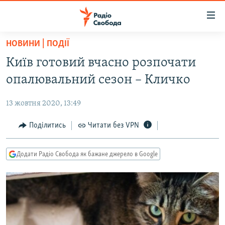
Доступність
посилання
Перейти
НОВИНИ | ПОДІЇ
до
РАДІО СВОБОДА – 70 РОКІВ
Київ готовий вчасно розпочати
основного
ВСЕ ЗА ДОБУ
матеріалу
опалювальний сезон – Кличко
СТАТТІ
Перейти
до
13 жовтня 2020, 13:49
ВІЙНА
ПОЛІТИКА
основної
РОСІЙСЬКА «ФІЛЬТРАЦІЯ»
Поділитись
Читати без VPN
ЕКОНОМІКА
навігації
Перейти
ДОНБАС.РЕАЛІЇ
СУСПІЛЬСТВО
до
Додати Радіо Свобода як бажане джерело в Google
КРИМ.РЕАЛІЇ
КУЛЬТУРА
пошуку
ТИ ЯК?
СПОРТ
СХЕМИ
УКРАЇНА
КИТАЙ.ВИКЛИКИ
СВІТ