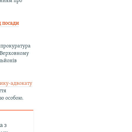
анням про
д посади
 прокуратура
 Верховному
льйонів
нику-адвокату
ття
ою особою.
а з