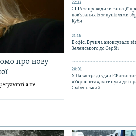
22:22
США запровадили санкції про
пов’язаних із закупівлями зб
Куби
21:16
В офісі Вучича анонсували ві
Зеленського до Сербії
домо про нову
20:01
ої
У Павлограді удар РФ знищив
«Укрпошти», загинули дві пр
результаті я не
Смілянський