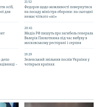
21:52
ти осіб,
Федоров щодо можливості повернутися
рої для
на посаду міністра оборони: на сьогодні
немає чіткого «ні»
20:41
зит
Медіа РФ пишуть про загибель генерала
Валерія Плохотнюка під час вибуху в
московському ресторані 1 серпня
19:29
 депо
Зеленський звільнив послів України у
ацівниці –
чотирьох країнах