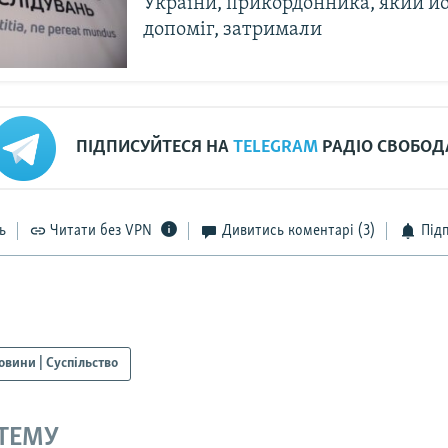
України, прикордонника, який й
допоміг, затримали
ПІДПИСУЙТЕСЯ НА
TELEGRAM
РАДІО СВОБОД
ь
Читати без VPN
Дивитись коментарі
(3)
Під
овини | Суспільство
 ТЕМУ