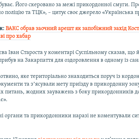
буває. Його скеровано за межі прикордонної смуги. Пр
 поліцію та ТЦК», – цитує своє джерело «Українська п
ж:
ВАКС обрав заочний арешт як запобіжний захід Кос
ві про хабар
ва Іван Староста у коментарі Суспільному сказав, що 
рибув на Закарпаття для оздоровлення в одному із сана
отвино, яке територіально знаходиться поруч із кордон
кументи та зʼясували мету приїзду в прикордонну зону
іх питань, жодних зауважень з боку прикордонників д
є».
і органи та прикордонники наразі не коментували си