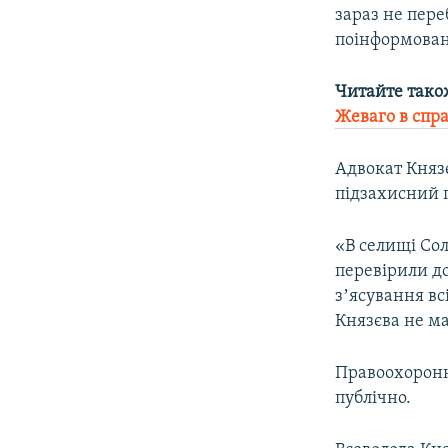
зараз не пере
поінформовано
Читайте тако
Жеваго в спра
Адвокат Князє
підзахисний п
«В селищі Сол
перевірили до
зʼясування вс
Князєва не ма
Правоохоронн
публічно.