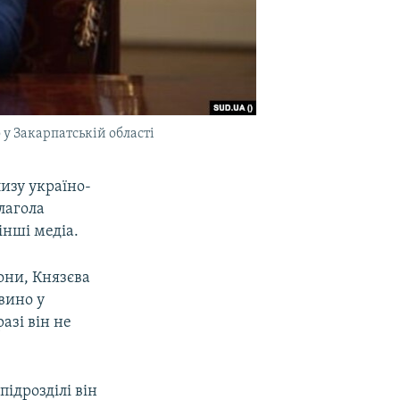
у Закарпатській області
изу україно-
лагола
інші медіа.
они, Князєва
вино у
азі він не
ідрозділі він