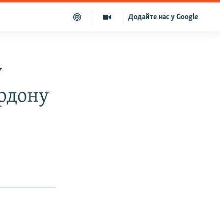
Додайте нас у Google
у
ордону