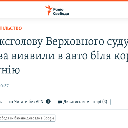
СПІЛЬСТВО
ексголову Верховного суд
ва виявили в авто біля к
унію
00:37
ь
Читати без VPN
Дивитись коментарі
(3)
обода як бажане джерело в Google