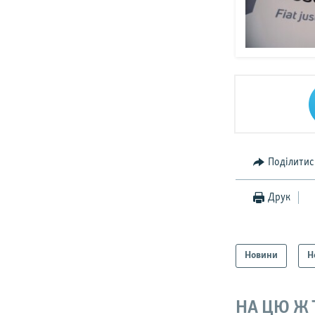
Поділитис
Друк
Новини
Н
НА ЦЮ Ж