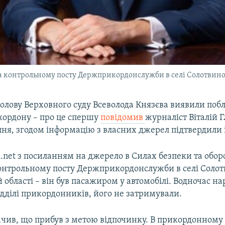
а контрольному посту Держприкордонслужби в селі Солотвино 
олову Верховного суду Всеволода Князєва виявили побл
кордону – про це спершу
повідомив
журналіст Віталій Г
пня, згодом інформацію з власних джерел підтвердили 
.net з посиланням на джерело в Силах безпеки та обор
онтрольному посту Держприкордонслужби в селі Солот
 області – він був пасажиром у автомобілі. Водночас нар
ідділі прикордонників, його не затримували.
чив, що прибув з метою відпочинку. В прикордонному п