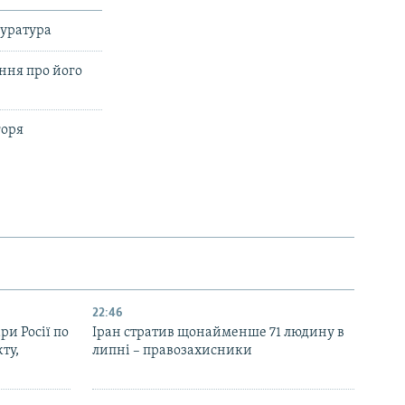
куратура
ення про його
горя
22:46
ри Росії по
Іран стратив щонайменше 71 людину в
ту,
липні – правозахисники