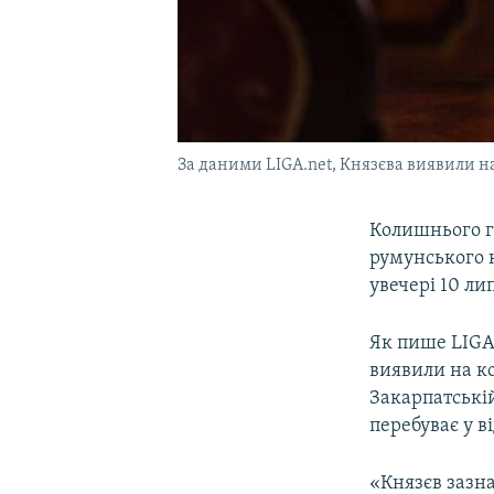
За даними LIGA.net, Князєва виявили н
Колишнього г
румунського 
увечері 10 ли
Як пише LIGA
виявили на к
Закарпатській
перебуває у в
«Князєв зазна