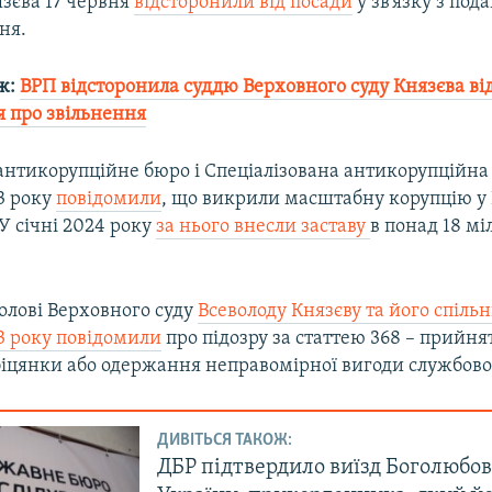
язєва 17 червня
відсторонили від посади
у зв’язку з под
ня.
ж:
ВРП відсторонила суддю Верховного суду Князєва ві
я про звільнення
антикорупційне бюро і Спеціалізована антикорупційна
3 року
повідомили
, що викрили масштабну корупцію у
 У січні 2024 року
за нього внесли заставу
в понад 18 мі
олові Верховного суду
Всеволоду Князєву та його спіль
3 року повідомили
про підозру за статтею 368 – прийня
обіцянки або одержання неправомірної вигоди службов
ДИВІТЬСЯ ТАКОЖ:
ДБР підтвердило виїзд Боголюбов