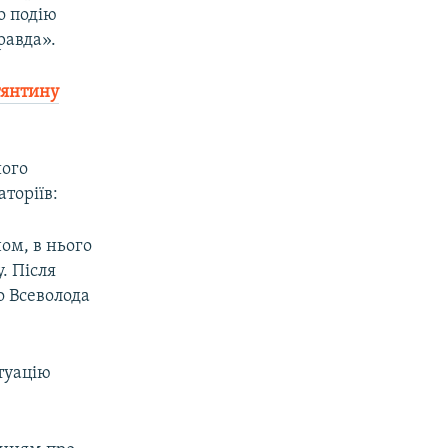
о подію
равда».
тянтину
його
торіїв:
ом, в нього
. Після
о Всеволода
туацію