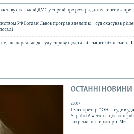
заставу ексголові ДМС у справі про розкрадання коштів – про
янством РФ Богдан Львов програв апеляцію – суд скасував ріш
посаді
е, що передала до суду справу щодо львівського бізнесмена І
ОСТАННІ НОВИНИ
23:07
Генсекретар ООН засудив уда
Україні й «ескалацію конфлік
зокрема, на території РФ»